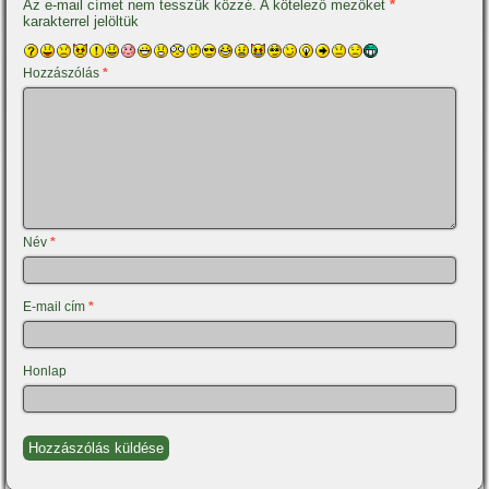
Az e-mail címet nem tesszük közzé.
A kötelező mezőket
*
karakterrel jelöltük
Hozzászólás
*
Név
*
E-mail cím
*
Honlap