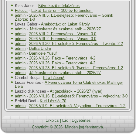
Kiss János
-
Következő mérkőzések
Felucci
-
Lakat Tanár úr – 100 év történelem
admin
-
2026.VIII.5. EL-selejtező: Ferencváros – Górnik
Zabrze: 1-0
Lovas Gábor
-
Anekdoták: dr. Lakat Károly
admin
-
Játékoskeret és szakmai stáb – 2026/27
admin
-
2026.VIII.2. Ferencváros – Vasas: 0-0
admin
-
2026.VIII.2. Ferencváros – Vasas: 0-0
admin
-
2026.VII.30. EL-selejtező: Ferencváros – Twente: 2-2
admin
-
Botka Endre
admin
-
Bamidele Yusuf
admin
-
2026.VII.26. Paks – Ferencváros: 4-2
admin
-
2026.VII.26. Paks – Ferencváros: 4-2
admin
-
2026.VII.23. EL-selejtező: Twente – Ferencváros: 1-2
admin
-
Játékoskeret és szakmai stáb – 2026/27
Charbel Bouja
-
Itt a háboru!
Lucas Fuentes
-
A Ferencvárosi Torna Club elnökei: Mailinger
Béla
Laszlo dr.Kincses
-
Átigazolások – 2026/27 (nyár)
admin
-
2026.VII.16. EL-selejtező: Ferencváros – Vojvodina: 3-0
Erdélyi Dodi
-
Kuti László: 70
admin
-
2026.VII.9. EL-selejtező: Vojvodina – Ferencváros: 1-2
Erkölcs
|
Erő
|
Egyetértés
Copyright © 2026. Minden jog fenntartva.