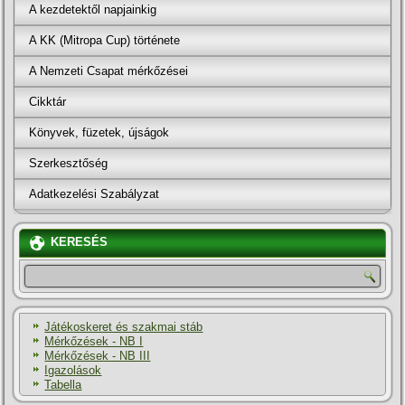
A kezdetektől napjainkig
A KK (Mitropa Cup) története
A Nemzeti Csapat mérkőzései
Cikktár
Könyvek, füzetek, újságok
Szerkesztőség
Adatkezelési Szabályzat
KERESÉS
Játékoskeret és szakmai stáb
Mérkőzések - NB I
Mérkőzések - NB III
Igazolások
Tabella