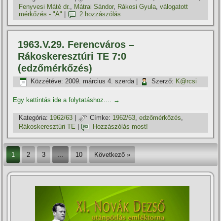
Fenyvesi Máté dr.
,
Mátrai Sándor
,
Rákosi Gyula
,
válogatott
mérkőzés - "A"
|
2 hozzászólás
1963.V.29. Ferencváros –
Rákoskeresztúri TE 7:0
(edzőmérkőzés)
Közzétéve:
2009. március 4. szerda
|
Szerző:
K@rcsi
Egy kattintás ide a folytatáshoz....
→
Kategória:
1962/63
|
Címke:
1962/63
,
edzőmérkőzés
,
Rákoskeresztúri TE
|
Hozzászólás most!
1
2
3
…
10
Következő »