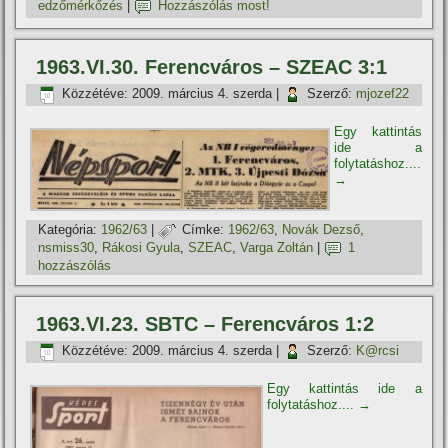
edzőmérkőzés
|
Hozzászólás most!
1963.VI.30. Ferencváros – SZEAC 3:1
Közzétéve:
2009. március 4. szerda
|
Szerző:
mjozef22
Egy kattintás
ide a
folytatáshoz....
→
Kategória:
1962/63
|
Címke:
1962/63
,
Novák Dezső
,
nsmiss30
,
Rákosi Gyula
,
SZEAC
,
Varga Zoltán
|
1
hozzászólás
1963.VI.23. SBTC – Ferencváros 1:2
Közzétéve:
2009. március 4. szerda
|
Szerző:
K@rcsi
Egy kattintás ide a
folytatáshoz....
→