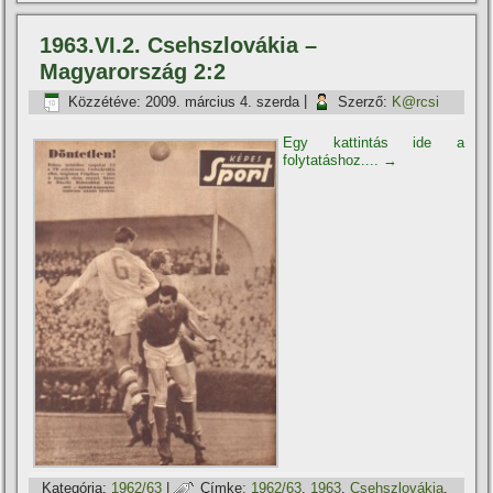
1963.VI.2. Csehszlovákia –
Magyarország 2:2
Közzétéve:
2009. március 4. szerda
|
Szerző:
K@rcsi
Egy kattintás ide a
folytatáshoz....
→
Kategória:
1962/63
|
Címke:
1962/63
,
1963
,
Csehszlovákia
,