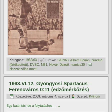
Kategória:
1962/63
|
Címke:
1962/63
,
Albert Flórián
,
büntető
(értékesí­tett)
,
DVSC
,
NB1
,
Novák Dezső
,
nsmiss30
|
Hozzászólás most!
1963.VI.12. Gyöngyösi Spartacus –
Ferencváros 0:11 (edzőmérkőzés)
Közzétéve:
2009. március 4. szerda
|
Szerző:
K@rcsi
Egy kattintás ide a folytatáshoz....
→