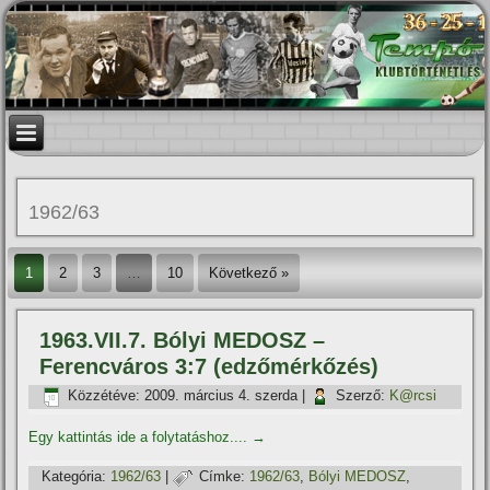
1962/63
1
2
3
…
10
Következő »
1963.VII.7. Bólyi MEDOSZ –
Ferencváros 3:7 (edzőmérkőzés)
Közzétéve:
2009. március 4. szerda
|
Szerző:
K@rcsi
Egy kattintás ide a folytatáshoz....
→
Kategória:
1962/63
|
Címke:
1962/63
,
Bólyi MEDOSZ
,