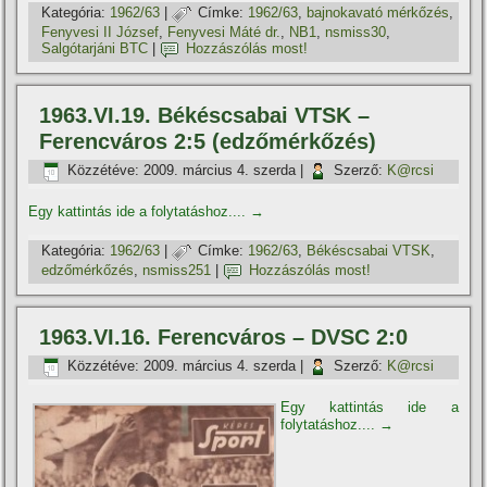
Kategória:
1962/63
|
Címke:
1962/63
,
bajnokavató mérkőzés
,
Fenyvesi II József
,
Fenyvesi Máté dr.
,
NB1
,
nsmiss30
,
Salgótarjáni BTC
|
Hozzászólás most!
1963.VI.19. Békéscsabai VTSK –
Ferencváros 2:5 (edzőmérkőzés)
Közzétéve:
2009. március 4. szerda
|
Szerző:
K@rcsi
Egy kattintás ide a folytatáshoz....
→
Kategória:
1962/63
|
Címke:
1962/63
,
Békéscsabai VTSK
,
edzőmérkőzés
,
nsmiss251
|
Hozzászólás most!
1963.VI.16. Ferencváros – DVSC 2:0
Közzétéve:
2009. március 4. szerda
|
Szerző:
K@rcsi
Egy kattintás ide a
folytatáshoz....
→