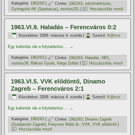
Kategória:
1962/63
|
Címke:
1962/63
,
edzőmérkőzés
,
Gyöngyösi AK (Spartacus)
,
nsmiss251
|
Hozzászólás most!
1963.VI.9. Haladás – Ferencváros 0:2
Közzétéve:
2009. március 4. szerda
|
Szerző:
K@rcsi
Egy kattintás ide a folytatáshoz....
→
Kategória:
1962/63
|
Címke:
1962/63
,
Haladás
,
NB1
,
nsmiss30
,
Rákosi Gyula
,
Varga Zoltán
|
Hozzászólás most!
1963.VI.5. VVK elődöntő, Dinamo
Zagreb – Ferencváros 2:1
Közzétéve:
2009. március 4. szerda
|
Szerző:
K@rcsi
Egy kattintás ide a folytatáshoz....
→
Kategória:
1962/63
|
Címke:
1962/63
,
Dinamo Zagreb
(Gradjanski Zagreb)
,
Fenyvesi Máté dr.
,
VVK
,
VVK elődöntő
|
Hozzászólás most!