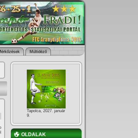
Mérkőzések
Múltidéző
Tapolca, 2027. január
9.
b
l
OLDALAK