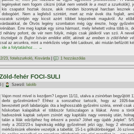
legényeket nem fogom cikizni (
róluk nem vetetik le a mezt a szurkolók)
, j
kis csapatot hoztak össze, akik minden bizonnyal harcban lesznek 
dobogóért. Nem a legfelső szintért, mert az már évek óta foglalt, ami
tkozatok szintjén egy kicsit azért többet képzelnek magukról. Az előb
várdaiakkal, de Ötvös legény szombaton még úgy érezte, hogy győzelm
rénában. Erre meg kaptak egy sima hármast, mely lehetett volna több is, d
d néhány pofont, de vér nem folyik, mégis csak játékról van szó. A neve
tisztelgek is Bujtor István emléke előtt, akinek az ereiben is zöld-fehér vé
csal az arcunkra, mint a mérkőzés vége felé Laidouni, aki miután befűzött ké
 ide a folytatáshoz....
→
2/23
,
fotelszurkoló
,
Kisvárda
|
1 hozzászólás
 Zöld-fehér FOCI-SULI
ő
|
Szerző:
lalolib
Vajon most mivel is kezdjem? Legyen 11/11, utalva a zsinórban begyűjtött 1
derbi győzelmünkre? Ehhez a sorozathoz tartozik, hogy az 1926-ba
bevezetett profi labdarúgás óta a leghosszabb győzelmi széria, ennél csak 
hőskorban kalapáltuk el többször futószalagon a lilákat. Anno a törö
hadvezérek kaptak selyem zsinórt egy kapitális nagy vereség után, holna
talán a lilák edzőjéhez fog érkezni a posta? Jöhet egy újabb „képlet”: 5/5
mely a 2022/23-s bajnokság eddigi győzelmeit jelzi úgy, hogy 2 elmarad
mérkőzésünk ellenére vezetjük a tabellát, 15-1-s gólkülönbséggel. Jó szívve