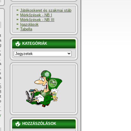
Játékoskeret és szakmai stáb
Mérkőzések - NB I
Mérkőzések - NB III
Igazolások
Tabella
t
a
KATEGÓRIÁK
g
,
KATEGÓRIÁK
s
.
a
,
s
a
,
ő
3
t
e
.
-
y
HOZZÁSZÓLÁSOK