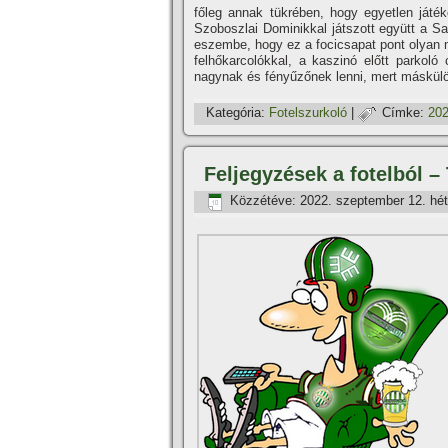
főleg annak tükrében, hogy egyetlen játé
Szoboszlai Dominikkal játszott együtt a Sa
eszembe, hogy ez a focicsapat pont olyan m
felhőkarcolókkal, a kaszinó előtt parkoló
nagynak és fényűzőnek lenni, mert máskülö
Kategória:
Fotelszurkoló
|
Címke:
202
Feljegyzések a fotelból 
Közzétéve:
2022. szeptember 12. hét