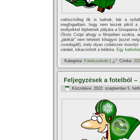
valószínűleg ők is tudnak, bár a nyila
megfogadtam, hogy nem leszek pikírt a 
esélyekkel léphetnek pályára a Groupama A
Ötvös Csöpi
ahogy a filmjeiben szokta, a
„játékát” nem lehetett kihagyni (
ezzel még 
csordogált
), mely olyan csibészes mosolyt 
várdait, kikacsintott a lelátóra.
Egy kattintás
Kategória:
Fotelszurkoló
|
Címke:
202
Feljegyzések a fotelból –
Közzétéve:
2022. szeptember 5. hétf