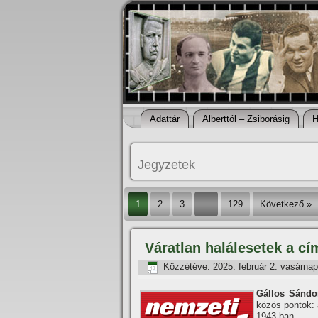
Adattár
Alberttól – Zsiborásig
H
Jegyzetek
1
2
3
…
129
Következő »
Váratlan halálesetek a c
Közzétéve:
2025. február 2. vasárnap
Gállos Sándo
közös pontok: 
1943-ban.