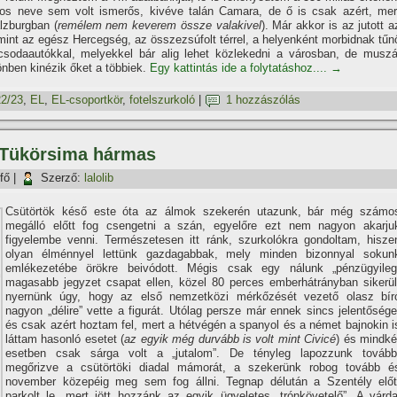
kos neve sem volt ismerős, kivéve talán Camara, de ő is csak azért, mer
lzburgban (
remélem nem keverem össze valakivel
). Már akkor is az jutott a
int az egész Hercegség, az összezsúfolt térrel, a helyenként morbidnak tűn
 csodaautókkal, melyekkel bár alig lehet közlekedni a városban, de muszá
nben kinézik őket a többiek.
Egy kattintás ide a folytatáshoz....
→
2/23
,
EL
,
EL-csoportkör
,
fotelszurkoló
|
1 hozzászólás
– Tükörsima hármas
fő
|
Szerző:
lalolib
Csütörtök késő este óta az álmok szekerén utazunk, bár még számo
megálló előtt fog csengetni a szán, egyelőre ezt nem nagyon akarju
figyelembe venni. Természetesen itt ránk, szurkolókra gondoltam, hisze
olyan élménnyel lettünk gazdagabbak, mely minden bizonnyal sokun
emlékezetébe örökre beivódott. Mégis csak egy nálunk „pénzügyileg
magasabb jegyzet csapat ellen, közel 80 perces emberhátrányban sikerül
nyernünk úgy, hogy az első nemzetközi mérkőzését vezető olasz bír
nagyon „délire” vette a figurát. Utólag persze már ennek sincs jelentősége
és csak azért hoztam fel, mert a hétvégén a spanyol és a német bajnokin i
láttam hasonló esetet (
az egyik még durvább is volt mint Civicé
) és mindké
esetben csak sárga volt a „jutalom”. De tényleg lapozzunk tovább
megőrizve a csütörtöki diadal mámorát, a szekerünk robog tovább é
november közepéig meg sem fog állni. Tegnap délután a Szentély előt
parkolt le, mert jött hozzánk az egyik ügyeletes „trónkövetelő”. A várda