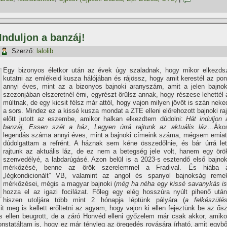
Induljon a banzáj!
Szerző:
lalolib
Egy bizonyos életkor után az évek úgy szaladnak, hogy mikor elkezds
kutatni az emlékeid kusza hálójában és rájössz, hogy amit kerestél az pon
annyi éves, mint az a bizonyos bajnoki aranyszám, amit a jelen bajnok
szezonjában elszeretnél érni, egyrészt örülsz annak, hogy részese lehettél 
múltnak, de egy kicsit félsz már attól, hogy vajon milyen jövőt is szán neke
a sors. Mindez ez a kissé kusza mondat a ZTE elleni előrehozott bajnoki raj
előtt jutott az eszembe, amikor halkan elkezdtem dúdolni:
Hát induljon 
banzáj, Essen szét a ház, Legyen úrrá rajtunk az aktuális láz
…Áko
legendás száma annyi éves, mint a bajnoki címeink száma, mégsem emiat
dúdolgattam a refrént. A háznak sem kéne összedőlnie, és bár úrrá let
rajtunk az aktuális láz, de ez nem a betegség jele volt, hanem egy örö
szenvedélyé, a labdarúgásé. Azon belül is a 2023-s esztendő első bajnok
mérkőzésé, benne az örök szerelemmel a Fradival. És hiába 
„légkondicionált” VB, valamint az angol és spanyol bajnokság reme
mérkőzései, mégis a magyar bajnoki (
még ha néha egy kissé savanykás i
hozza el az igazi focilázat. Főleg egy elég hosszúra nyúlt pihenő után
hiszen utoljára több mint 2 hónapja léptünk pályára (
a felkészülés
sit meg is kellett erőltetni az agyam, hogy vajon ki ellen fejeztünk be az ősz
 ellen beugrott, de a záró Honvéd elleni győzelem már csak akkor, amiko
tatáltam is, hogy ez már tényleg az öregedés rovására írható, amit egybő