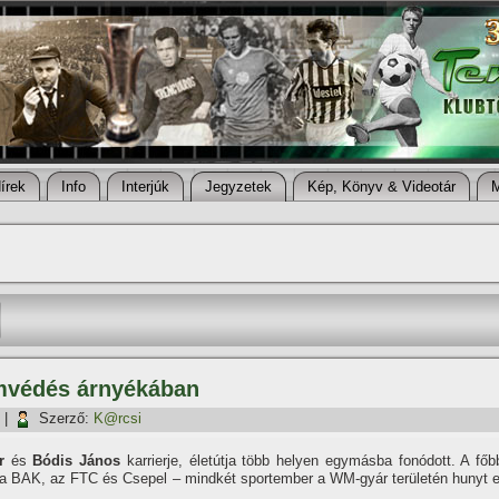
í­rek
Info
Interjúk
Jegyzetek
Kép, Könyv & Videotár
ímvédés árnyékában
|
Szerző:
K@rcsi
r
és
Bódis János
karrierje, életútja több helyen egymásba fonódott. A főb
a BAK, az FTC és Csepel – mindkét sportember a WM-gyár területén hunyt e