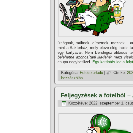
újságnak, múltnak, címernek, meznek – anny
mint a Bakterház, mely eleve elég labilis t
egy kártyavár. Nem Bendegúz áldásos t
belehetne azonosítani lila-fehér mezt visel
csupa nagybetűvel.
Egy kattintás ide a foly
Kategória:
Fotelszurkoló
|
Címke:
202
hozzászólás
Feljegyzések a fotelból –
Közzétéve:
2022. szeptember 1. csüt