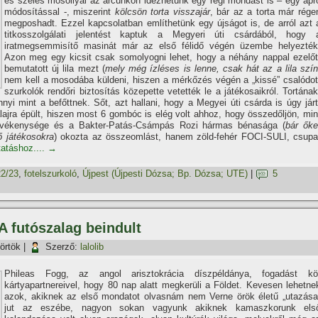
és széles mosollyal az arcunkon idézhetünk egy régi mondást is – egy apr
módosítással -, miszerint
kölcsön torta visszajár
, bár az a torta már rége
megposhadt. Ezzel kapcsolatban említhetünk egy újságot is, de arról azt 
titkosszolgálati jelentést kaptuk a Megyeri úti csárdából, hogy 
iratmegsemmisítő masinát már az első félidő végén üzembe helyezték
Azon meg egy kicsit csak somolyogni lehet, hogy a néhány nappal ezelőt
bemutatott új lila mezt (
mely még ízléses is lenne, csak hát az a lila szí
nem kell a mosodába küldeni, hiszen a mérkőzés végén a „kissé” csalódot
szurkolók rendőri biztosítás közepette vetették le a játékosaikról. Tortának
i mint a befőttnek. Sőt, azt hallani, hogy a Megyei úti csárda is úgy járt
alajra épült, hiszen most 6 gombóc is elég volt ahhoz, hogy összedőljön, min
evékenysége és a Bakter-Patás-Csámpás Rozi hármas bénasága (
bár őke
ő játékosokra
) okozta az összeomlást, hanem zöld-fehér FOCI-SULI, csupa
tatáshoz....
→
2/23
,
fotelszurkoló
,
Újpest (Újpesti Dózsa; Bp. Dózsa; UTE)
|
5
 A futószalag beindult
örtök
|
Szerző:
lalolib
Phileas Fogg, az angol arisztokrácia díszpéldánya, fogadást kö
kártyapartnereivel, hogy 80 nap alatt megkerüli a Földet. Kevesen lehetne
azok, akiknek az első mondatot olvasnám nem Verne örök életű „utazása
jut az eszébe, nagyon sokan vagyunk akiknek kamaszkorunk els