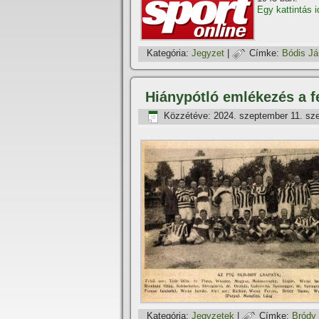
Egy kattintás i
Kategória:
Jegyzet
|
Címke:
Bódis J
Hiánypótló emlékezés a f
Közzétéve:
2024. szeptember 11. sz
Kategória:
Jegyzetek
|
Címke:
Bródy