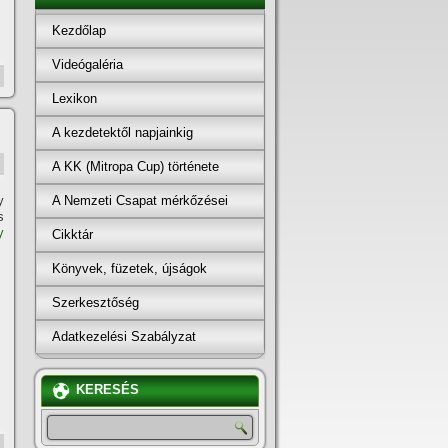
Kezdőlap
Videógaléria
Lexikon
A kezdetektől napjainkig
A KK (Mitropa Cup) története
A Nemzeti Csapat mérkőzései
y
s
y
Cikktár
Könyvek, füzetek, újságok
Szerkesztőség
Adatkezelési Szabályzat
KERESÉS