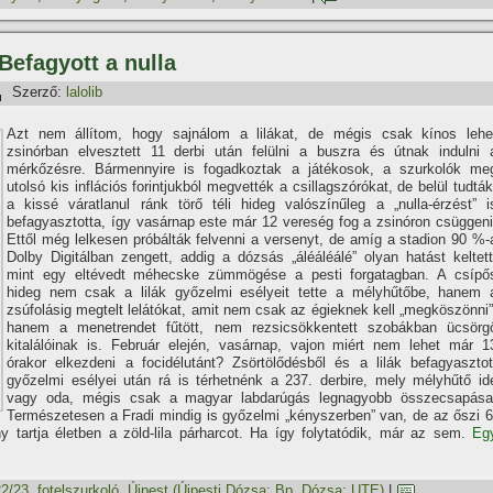
 Befagyott a nulla
Szerző:
lalolib
Azt nem állítom, hogy sajnálom a lilákat, de mégis csak kínos lehe
zsinórban elvesztett 11 derbi után felülni a buszra és útnak indulni 
mérkőzésre. Bármennyire is fogadkoztak a játékosok, a szurkolók me
utolsó kis inflációs forintjukból megvették a csillagszórókat, de belül tudták
a kissé váratlanul ránk törő téli hideg valószínűleg a „nulla-érzést” i
befagyasztotta, így vasárnap este már 12 vereség fog a zsinóron csüggeni
Ettől még lelkesen próbálták felvenni a versenyt, de amíg a stadion 90 %-
Dolby Digitálban zengett, addig a dózsás „áléáléálé” olyan hatást keltett
mint egy eltévedt méhecske zümmögése a pesti forgatagban. A csípő
hideg nem csak a lilák győzelmi esélyeit tette a mélyhűtőbe, hanem 
zsúfolásig megtelt lelátókat, amit nem csak az égieknek kell „megköszönni”
hanem a menetrendet fűtött, nem rezsicsökkentett szobákban ücsörg
kitalálóinak is. Február elején, vasárnap, vajon miért nem lehet már 1
órakor elkezdeni a focidélutánt? Zsörtölődésből és a lilák befagyasztot
győzelmi esélyei után rá is térhetnénk a 237. derbire, mely mélyhűtő id
vagy oda, mégis csak a magyar labdarúgás legnagyobb összecsapása
Természetesen a Fradi mindig is győzelmi „kényszerben” van, de az őszi 6
artja életben a zöld-lila párharcot. Ha így folytatódik, már az sem.
Eg
2/23
,
fotelszurkoló
,
Újpest (Újpesti Dózsa; Bp. Dózsa; UTE)
|