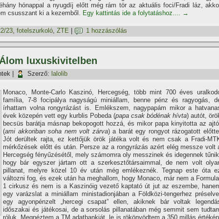
éhány hónappal a nyugdíj előtt még rám tör az aktuális foci/Fradi láz, akko
em csusszant ki a kezemből.
Egy kattintás ide a folytatáshoz....
→
2/23
,
fotelszurkoló
,
ZTE
|
1 hozzászólás
 Álom luxuskivitelben
ntek
|
Szerző:
lalolib
Monaco, Monte-Carlo Kaszinó, Hercegség, több mint 700 éves uralkod
família, 7-8 focipálya nagyságú miniállam, benne pénz és ragyogás, d
írhattam volna rongyrázást is. Emlékszem, nagypapám mikor a hatvana
évek közepén vett egy kurblis Pobeda (
papa csak bódénak hívta
) autót, örö
becsüs barátja másnap bekopogott hozzá, és mikor papa kinyitotta az ajtó
(
ami akkoriban soha nem volt zárva
) a barát egy rongyot rázogatott előtte
Jót derültek rajta, ez kettőjük örök játéka volt és nem csak a Fradi-MT
mérkőzések előtt és után. Persze az a rongyrázás azért elég messze volt 
Hercegség fényűzésétől, mely számomra oly messzinek és idegennek tűnik
hogy bár egyszer jártam ott a szerkesztőtársaimmal, de nem volt olya
pillanat, melyre közel 10 év után még emlékeznék. Tegnap este óta e
változni fog, és ezek után ha meghallom, hogy Monaco, már nem a Formula
1 cirkusz és nem is a Kaszinóig vezető kaptató út jut az eszembe, hane
egy varázslat a miniállam ministadionjában a Földközi-tengerhez préselve
egy agyonpénzelt „hercegi csapat” ellen, akiknek bár voltak legendá
időszakai és játékosai, de a sorsolás pillanatában még semmit sem tudta
róluk. Megnéztem a TM adatbankját, le is rökönyödtem a 350 millás értékén