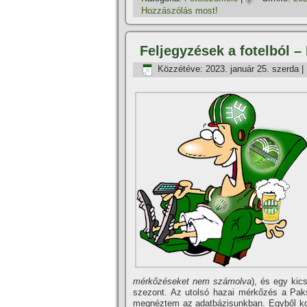
Hozzászólás most!
Feljegyzések a fotelból – 
Közzétéve:
2023. január 25. szerda
|
mérkőzéseket nem számolva
), és egy kic
szezont. Az utolsó hazai mérkőzés a Paks
megnéztem az adatbázisunkban. Egyből kons