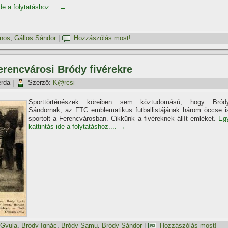
de a folytatáshoz....
→
ános
,
Gállos Sándor
|
Hozzászólás most!
erencvárosi Bródy fivérekre
erda
|
Szerző:
K@rcsi
Sporttörténészek köreiben sem köztudomású, hogy Bród
Sándornak, az FTC emblematikus futballistájának három öccse i
sportolt a Ferencvárosban. Cikkünk a fivéreknek állít emléket.
Eg
kattintás ide a folytatáshoz....
→
 Gyula
,
Bródy Ignác
,
Bródy Samu
,
Bródy Sándor
|
Hozzászólás most!