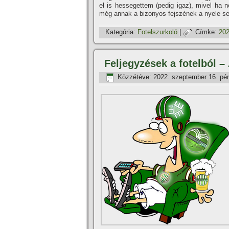
el is hessegettem (pedig igaz), mivel ha n
még annak a bizonyos fejszének a nyele s
Kategória:
Fotelszurkoló
|
Címke:
202
Feljegyzések a fotelból –
Közzétéve:
2022. szeptember 16. pé