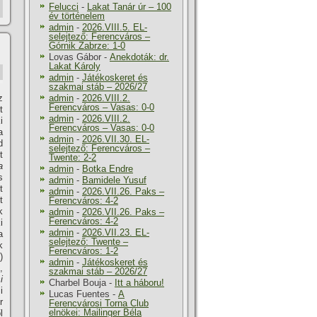
Felucci
-
Lakat Tanár úr – 100
év történelem
admin
-
2026.VIII.5. EL-
selejtező: Ferencváros –
Górnik Zabrze: 1-0
Lovas Gábor
-
Anekdoták: dr.
Lakat Károly
admin
-
Játékoskeret és
szakmai stáb – 2026/27
z
admin
-
2026.VIII.2.
Ferencváros – Vasas: 0-0
t
admin
-
2026.VIII.2.
i
Ferencváros – Vasas: 0-0
a
admin
-
2026.VII.30. EL-
d
selejtező: Ferencváros –
t
Twente: 2-2
a
admin
-
Botka Endre
s
admin
-
Bamidele Yusuf
t
admin
-
2026.VII.26. Paks –
t
Ferencváros: 4-2
k
admin
-
2026.VII.26. Paks –
Ferencváros: 4-2
i
admin
-
2026.VII.23. EL-
a
selejtező: Twente –
k
Ferencváros: 1-2
s
)
admin
-
Játékoskeret és
,
szakmai stáb – 2026/27
i
Charbel Bouja
-
Itt a háboru!
i
Lucas Fuentes
-
A
r
Ferencvárosi Torna Club
elnökei: Mailinger Béla
l