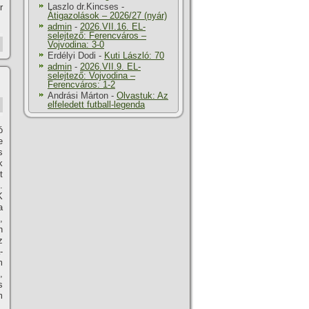
Laszlo dr.Kincses
-
r
Átigazolások – 2026/27 (nyár)
admin
-
2026.VII.16. EL-
selejtező: Ferencváros –
Vojvodina: 3-0
Erdélyi Dodi
-
Kuti László: 70
admin
-
2026.VII.9. EL-
selejtező: Vojvodina –
Ferencváros: 1-2
Andrási Márton
-
Olvastuk: Az
elfeledett futball-legenda
ó
e
s
k
t
.
K
a
,
n
z
-
m
,
s
m
,