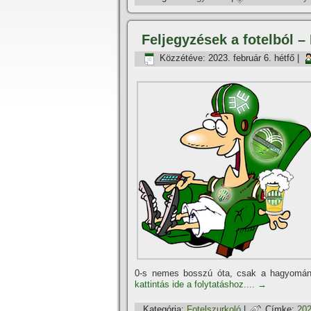
Feljegyzések a fotelból –
Közzétéve:
2023. február 6. hétfő
|
0-s nemes bosszú óta, csak a hagyomány t
kattintás ide a folytatáshoz....
→
Kategória:
Fotelszurkoló
|
Címke:
202