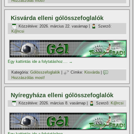
Hozzászólás most!
Kisvárda elleni gólösszefoglalók
Közzétéve:
2026. március 22. vasárnap
|
Szerző:
K@rcsi
Egy kattintás ide a folytatáshoz....
→
Kategória:
Gólösszefoglalók
|
Címke:
Kisvárda
|
Hozzászólás most!
Nyí­regyháza elleni gólösszefoglalók
Közzétéve:
2026. március 8. vasárnap
|
Szerző:
K@rcsi
Egy kattintás ide a folytatáshoz....
→