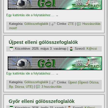
Egy kattintás ide a folytatáshoz....
→
Kategória:
Gólösszefoglalók
|
Címke:
ZTE
|
Hozzászólás
most!
Újpest elleni gólösszefoglalók
Közzétéve:
2026. május 3. vasárnap
|
Szerző:
K@rcsi
Egy kattintás ide a folytatáshoz....
→
Kategória:
Gólösszefoglalók
|
Címke:
Újpest (Újpesti Dózsa;
Bp. Dózsa; UTE)
|
3 hozzászólás
Győr elleni gólösszefoglalók
Közzétéve:
2026. április 22. szerda
|
Szerző:
K@rcsi