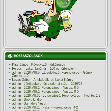
HOZZÁSZÓLÁSOK
Kiss János
-
Következő mérkőzések
Felucci
-
Lakat Tanár úr – 100 év történelem
admin
-
2026.VIII.5. EL-selejtező: Ferencváros – Górnik
Zabrze: 1-0
Lovas Gábor
-
Anekdoták: dr. Lakat Károly
admin
-
Játékoskeret és szakmai stáb – 2026/27
admin
-
2026.VIII.2. Ferencváros – Vasas: 0-0
admin
-
2026.VIII.2. Ferencváros – Vasas: 0-0
admin
-
2026.VII.30. EL-selejtező: Ferencváros – Twente: 2-2
admin
-
Botka Endre
admin
-
Bamidele Yusuf
admin
-
2026.VII.26. Paks – Ferencváros: 4-2