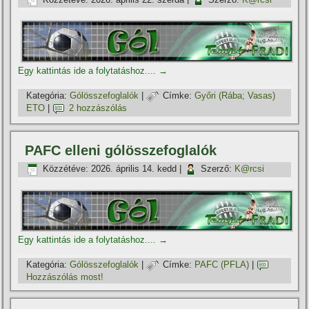
Egy kattintás ide a folytatáshoz....
→
Kategória:
Gólösszefoglalók
|
Címke:
Győri (Rába; Vasas)
ETO
|
2 hozzászólás
PAFC elleni gólösszefoglalók
Közzétéve:
2026. április 14. kedd
|
Szerző:
K@rcsi
Egy kattintás ide a folytatáshoz....
→
Kategória:
Gólösszefoglalók
|
Címke:
PAFC (PFLA)
|
Hozzászólás most!