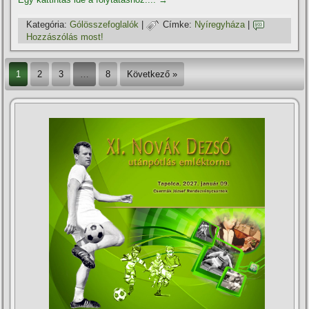
Kategória:
Gólösszefoglalók
|
Címke:
Nyí­regyháza
|
Hozzászólás most!
1
2
3
…
8
Következő »