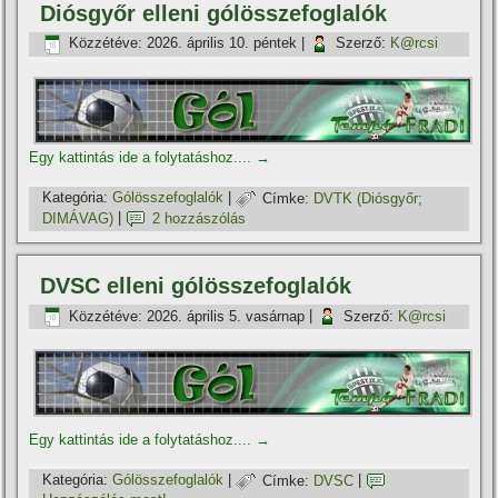
Diósgyőr elleni gólösszefoglalók
Közzétéve:
2026. április 10. péntek
|
Szerző:
K@rcsi
Egy kattintás ide a folytatáshoz....
→
Kategória:
Gólösszefoglalók
|
Címke:
DVTK (Diósgyőr;
DIMÁVAG)
|
2 hozzászólás
DVSC elleni gólösszefoglalók
Közzétéve:
2026. április 5. vasárnap
|
Szerző:
K@rcsi
Egy kattintás ide a folytatáshoz....
→
Kategória:
Gólösszefoglalók
|
Címke:
DVSC
|