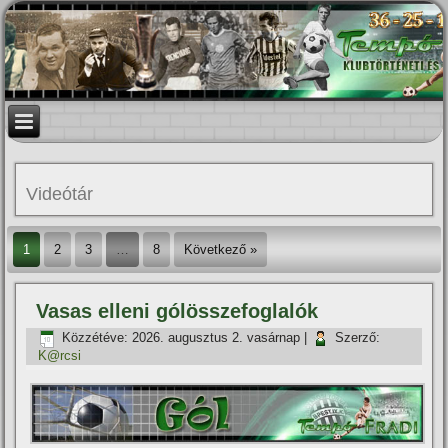
Videótár
1
2
3
…
8
Következő »
Vasas elleni gólösszefoglalók
Közzétéve:
2026. augusztus 2. vasárnap
|
Szerző:
K@rcsi