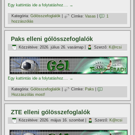
Egy kattintás ide a folytatáshoz....
→
Kategória:
Gólösszefoglalók
|
Címke:
Vasas
|
1
hozzászólás
Paks elleni gólösszefoglalók
Közzétéve:
2026. július 26. vasárnap
|
Szerző:
K@rcsi
Egy kattintás ide a folytatáshoz....
→
Kategória:
Gólösszefoglalók
|
Címke:
Paks
|
Hozzászólás most!
ZTE elleni gólösszefoglalók
Közzétéve:
2026. május 16. szombat
|
Szerző:
K@rcsi