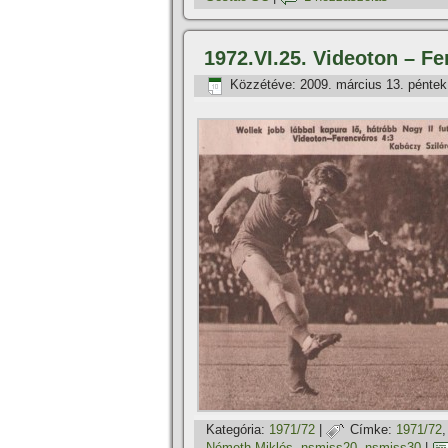
1972.VI.25. Videoton – Fe
Közzétéve:
2009. március 13. péntek
Kategória:
1971/72
|
Címke:
1971/72
Németh Miklós
,
nsmiss20
,
nsmiss30
|