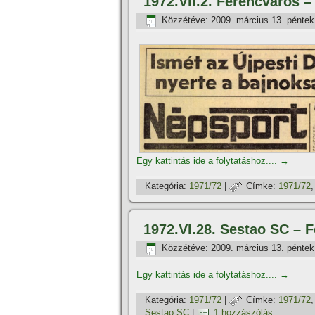
1972.VII.2. Ferencváros –
Közzétéve:
2009. március 13. péntek
Egy kattintás ide a folytatáshoz....
→
Kategória:
1971/72
|
Címke:
1971/72
1972.VI.28. Sestao SC – 
Közzétéve:
2009. március 13. péntek
Egy kattintás ide a folytatáshoz....
→
Kategória:
1971/72
|
Címke:
1971/72
Sestao SC
|
1 hozzászólás