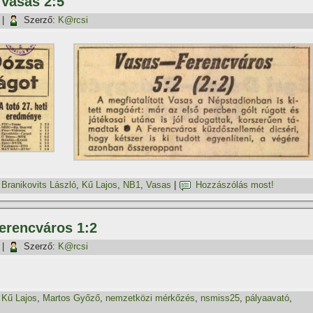
 Vasas 2:5
|
Szerző:
K@rcsi
,
Branikovits László
,
Kű Lajos
,
NB1
,
Vasas
|
Hozzászólás most!
Ferencváros 1:2
|
Szerző:
K@rcsi
,
Kű Lajos
,
Martos Győző
,
nemzetközi mérkőzés
,
nsmiss25
,
pályaavató
,