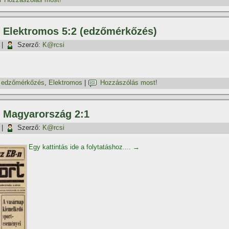
– Elektromos 5:2 (edzőmérkőzés)
|
Szerző:
K@rcsi
,
edzőmérkőzés
,
Elektromos
|
Hozzászólás most!
– Magyarország 2:1
|
Szerző:
K@rcsi
Egy kattintás ide a folytatáshoz....
→