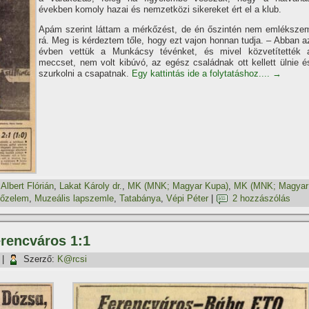
években komoly hazai és nemzetközi sikereket ért el a klub.
Apám szerint láttam a mérkőzést, de én őszintén nem emléksze
rá. Meg is kérdeztem tőle, hogy ezt vajon honnan tudja. – Abban a
évben vettük a Munkácsy tévénket, és mivel közvetí­tették 
meccset, nem volt kibúvó, az egész családnak ott kellett ülnie é
szurkolni a csapatnak.
Egy kattintás ide a folytatáshoz....
→
,
Albert Flórián
,
Lakat Károly dr.
,
MK (MNK; Magyar Kupa)
,
MK (MNK; Magyar
yőzelem
,
Muzeális lapszemle
,
Tatabánya
,
Vépi Péter
|
2 hozzászólás
erencváros 1:1
|
Szerző:
K@rcsi