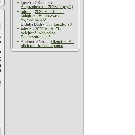
Laszlo dr.Kincses
-
Átigazolások – 2026/27 (nyár)
admin
-
2026.VII.16. EL-
selejtező: Ferencváros –
Vojvodina: 3-0
Erdélyi Dodi
-
Kuti László: 70
admin
-
2026.VII.9. EL-
selejtező: Vojvodina –
y
Ferencváros: 1-2
k
Andrási Márton
-
Olvastuk: Az
elfeledett futball-legenda
n
r
C
ő
t
t
.
g
i
e