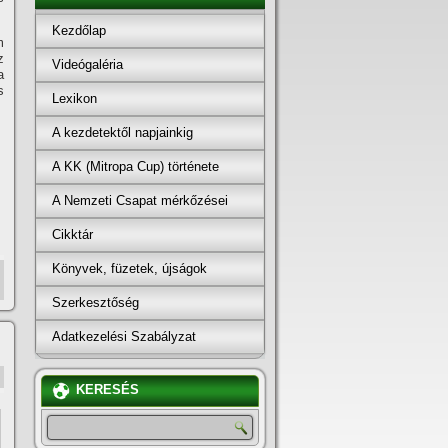
Kezdőlap
m
z
Videógaléria
a
s
Lexikon
A kezdetektől napjainkig
A KK (Mitropa Cup) története
A Nemzeti Csapat mérkőzései
Cikktár
Könyvek, füzetek, újságok
Szerkesztőség
Adatkezelési Szabályzat
KERESÉS