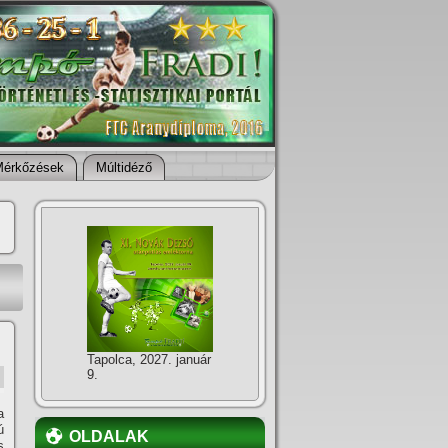
Mérkőzések
Múltidéző
Tapolca, 2027. január
9.
a
ú
OLDALAK
s