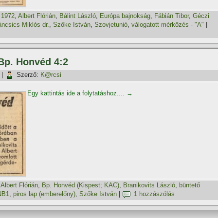
,
1972
,
Albert Flórián
,
Bálint László
,
Európa bajnokság
,
Fábián Tibor
,
Géczi
ncsics Miklós dr.
,
Szőke István
,
Szovjetunió
,
válogatott mérkőzés - "A"
|
 Bp. Honvéd 4:2
|
Szerző:
K@rcsi
Egy kattintás ide a folytatáshoz....
→
,
Albert Flórián
,
Bp. Honvéd (Kispest; KAC)
,
Branikovits László
,
büntető
NB1
,
piros lap (emberelőny)
,
Szőke István
|
1 hozzászólás