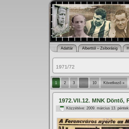
Adattár
Alberttól – Zsiborásig
H
1971/72
1
2
3
…
10
Következő »
1972.VII.12. MNK Döntő, 
Közzétéve:
2009. március 13. péntek