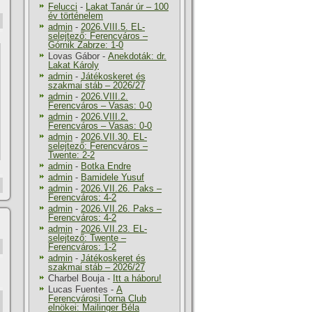
Felucci
-
Lakat Tanár úr – 100
év történelem
admin
-
2026.VIII.5. EL-
selejtező: Ferencváros –
Górnik Zabrze: 1-0
Lovas Gábor
-
Anekdoták: dr.
Lakat Károly
admin
-
Játékoskeret és
szakmai stáb – 2026/27
admin
-
2026.VIII.2.
Ferencváros – Vasas: 0-0
admin
-
2026.VIII.2.
Ferencváros – Vasas: 0-0
admin
-
2026.VII.30. EL-
selejtező: Ferencváros –
Twente: 2-2
admin
-
Botka Endre
admin
-
Bamidele Yusuf
admin
-
2026.VII.26. Paks –
Ferencváros: 4-2
admin
-
2026.VII.26. Paks –
Ferencváros: 4-2
admin
-
2026.VII.23. EL-
selejtező: Twente –
Ferencváros: 1-2
admin
-
Játékoskeret és
szakmai stáb – 2026/27
Charbel Bouja
-
Itt a háboru!
Lucas Fuentes
-
A
Ferencvárosi Torna Club
elnökei: Mailinger Béla