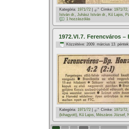
Kategória:
1971/72
|
Címke:
1971/72
István dr.
,
Juhász István dr.
,
Kű Lajos
,
Pá
1 hozzászólás
1972.VI.7. Ferencváros –
Közzétéve:
2009. március 13. péntek
Kategória:
1971/72
|
Címke:
1971/72
(kihagyott)
,
Kű Lajos
,
Mészáros József
,