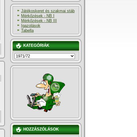
Játékoskeret és szakmai stáb
Mérkőzések - NB I
Mérkőzések - NB III
Igazolások
Tabella
KATEGÓRIÁK
KATEGÓRIÁK
HOZZÁSZÓLÁSOK