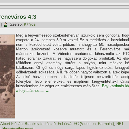
rencváros 4:3
|
Szerző:
K@rcsi
Még a legvérmesebb székesfehérvári szurkoló sem gondolta, hog
csapata a 24. percben 3:0-ra vezet! Ez a mérkőzés a hazaiakna
nem is kezdődhetett volna jobban, minthogy az 50. másodpercbe
Marton játékvezető középre mutatott és a Ferencváros má
másodszor kezdett. A Videoton csatársora kihasználta az FT
hátsó sorainak zavarát és nagyszerű dolgokat produkált. Az els
félidőben annyi esemény történt a pályán, mint máskor ké
találkozón. Öt gól és négy sárga lapos figyelmeztetés, kihagyot
gólhelyzetek sokasága. A II. félidőben nagyot változott a játék képe
Az első húsz percben a fradisták teljesen beszorí­tották addi
fölényben levő ellenfelüket, és majdnem kiegyenlí­tettek! Óriás
küzdelemben ért véget az emlékezetes mérkőzés.
Egy kattintás id
a folytatáshoz....
→
,
Albert Flórián
,
Branikovits László
,
Fehérvár FC (Videoton; Parmalat)
,
NB1
,
Hozzászólás most!