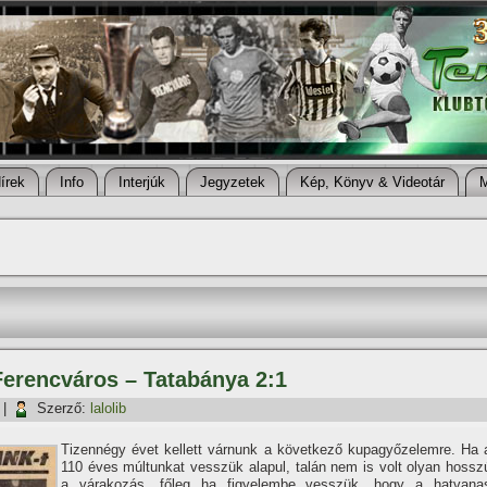
í­rek
Info
Interjúk
Jegyzetek
Kép, Könyv & Videotár
Ferencváros – Tatabánya 2:1
|
Szerző:
lalolib
Tizennégy évet kellett várnunk a következő kupagyőzelemre. Ha 
110 éves múltunkat vesszük alapul, talán nem is volt olyan hossz
a várakozás, főleg ha figyelembe vesszük, hogy a hatvana