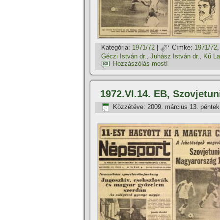
Kategória:
1971/72
|
Címke:
1971/72
Géczi István dr.
,
Juhász István dr.
,
Kű La
Hozzászólás most!
1972.VI.14. EB, Szovjetu
Közzétéve:
2009. március 13. péntek