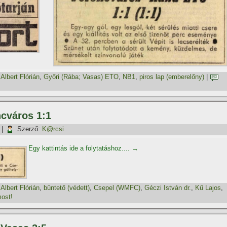
,
Albert Flórián
,
Győri (Rába; Vasas) ETO
,
NB1
,
piros lap (emberelőny)
|
ncváros 1:1
|
Szerző:
K@rcsi
Egy kattintás ide a folytatáshoz....
→
,
Albert Flórián
,
büntető (védett)
,
Csepel (WMFC)
,
Géczi István dr.
,
Kű Lajos
,
ost!