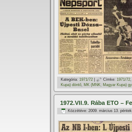
Kategória:
1971/72
|
Címke:
1971/72
Kupa) döntő
,
MK (MNK; Magyar Kupa) g
1972.VII.9. Rába ETO – F
Közzétéve:
2009. március 13. péntek