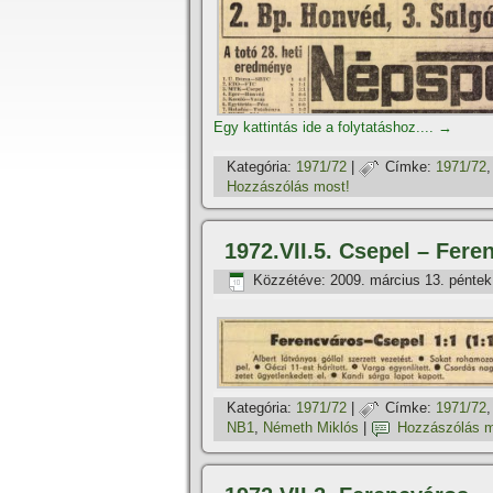
Egy kattintás ide a folytatáshoz....
→
Kategória:
1971/72
|
Címke:
1971/72
Hozzászólás most!
1972.VII.5. Csepel – Fere
Közzétéve:
2009. március 13. péntek
Kategória:
1971/72
|
Címke:
1971/72
NB1
,
Németh Miklós
|
Hozzászólás m