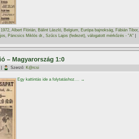
,
1972
,
Albert Flórián
,
Bálint László
,
Belgium
,
Európa bajnokság
,
Fábián Tibor
,
jos
,
Páncsics Miklós dr.
,
Szűcs Lajos (fedezet)
,
válogatott mérkőzés - "A"
|
nió – Magyarország 1:0
|
Szerző:
K@rcsi
Egy kattintás ide a folytatáshoz....
→