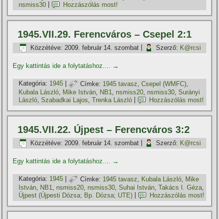
nsmiss30
|
Hozzászólás most!
1945.VII.29. Ferencváros – Csepel 2:1
Közzétéve:
2009. február 14. szombat
|
Szerző:
K@rcsi
Egy kattintás ide a folytatáshoz....
→
Kategória:
1945
|
Címke:
1945 tavasz
,
Csepel (WMFC)
,
Kubala László
,
Mike István
,
NB1
,
nsmiss20
,
nsmiss30
,
Surányi
László
,
Szabadkai Lajos
,
Trenka László
|
Hozzászólás most!
1945.VII.22. Újpest – Ferencváros 3:2
Közzétéve:
2009. február 14. szombat
|
Szerző:
K@rcsi
Egy kattintás ide a folytatáshoz....
→
Kategória:
1945
|
Címke:
1945 tavasz
,
Kubala László
,
Mike
István
,
NB1
,
nsmiss20
,
nsmiss30
,
Suhai István
,
Takács I. Géza
,
Újpest (Újpesti Dózsa; Bp. Dózsa; UTE)
|
Hozzászólás most!