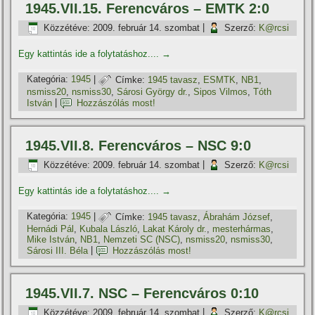
1945.VII.15. Ferencváros – EMTK 2:0
Közzétéve:
2009. február 14. szombat
|
Szerző:
K@rcsi
Egy kattintás ide a folytatáshoz....
→
Kategória:
1945
|
Címke:
1945 tavasz
,
ESMTK
,
NB1
,
nsmiss20
,
nsmiss30
,
Sárosi György dr.
,
Sipos Vilmos
,
Tóth
István
|
Hozzászólás most!
1945.VII.8. Ferencváros – NSC 9:0
Közzétéve:
2009. február 14. szombat
|
Szerző:
K@rcsi
Egy kattintás ide a folytatáshoz....
→
Kategória:
1945
|
Címke:
1945 tavasz
,
Ábrahám József
,
Hernádi Pál
,
Kubala László
,
Lakat Károly dr.
,
mesterhármas
,
Mike István
,
NB1
,
Nemzeti SC (NSC)
,
nsmiss20
,
nsmiss30
,
Sárosi III. Béla
|
Hozzászólás most!
1945.VII.7. NSC – Ferencváros 0:10
Közzétéve:
2009. február 14. szombat
|
Szerző:
K@rcsi