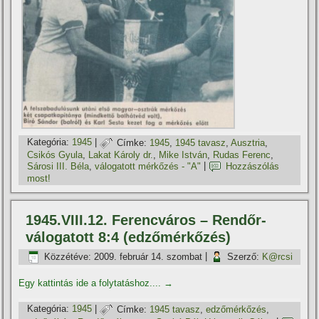
Kategória:
1945
|
Címke:
1945
,
1945 tavasz
,
Ausztria
,
Csikós Gyula
,
Lakat Károly dr.
,
Mike István
,
Rudas Ferenc
,
Sárosi III. Béla
,
válogatott mérkőzés - "A"
|
Hozzászólás
most!
1945.VIII.12. Ferencváros – Rendőr-
válogatott 8:4 (edzőmérkőzés)
Közzétéve:
2009. február 14. szombat
|
Szerző:
K@rcsi
Egy kattintás ide a folytatáshoz....
→
Kategória:
1945
|
Címke:
1945 tavasz
,
edzőmérkőzés
,