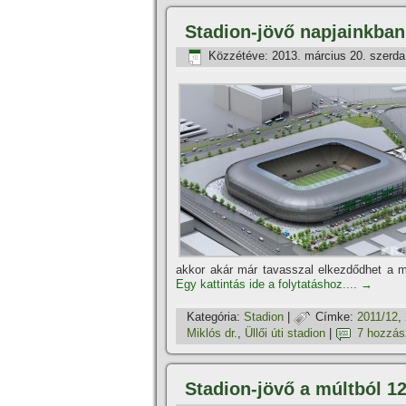
Stadion-jövő napjainkban
Közzétéve:
2013. március 20. szerda
akkor akár már tavasszal elkezdődhet a 
Egy kattintás ide a folytatáshoz....
→
Kategória:
Stadion
|
Címke:
2011/12
,
Miklós dr.
,
Üllői úti stadion
|
7 hozzás
Stadion-jövő a múltból 12