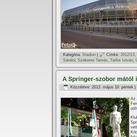
Kategória:
Stadion
|
Címke:
2012/13
,
Sándor
,
Szekeres Tamás
,
Tarlós István
,
A Springer-szobor mától 
Közzétéve:
2013. május 10. péntek
|
Az 
Fer
ott
Klu
Spr
vet
Kö
fol