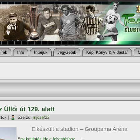
í­rek
Info
Interjúk
Jegyzetek
Kép, Könyv & Videotár
 Üllői út 129. alatt
rtök
|
Szerző:
mjozef22
Elkészült a stadion – Groupama Aréna
Egy kattintás ide a folytatáshoz....
→