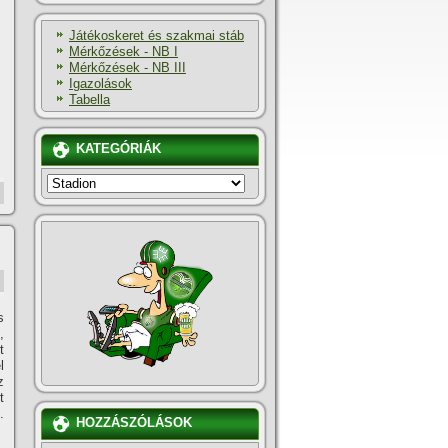
Játékoskeret és szakmai stáb
Mérkőzések - NB I
Mérkőzések - NB III
Igazolások
Tabella
KATEGÓRIÁK
KATEGÓRIÁK
s
,
t
l
z
t
.
HOZZÁSZÓLÁSOK