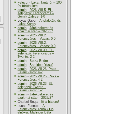
Felucci
-
Lakat Tanár úr – 100
év történelem
admin
-
2026.VIII.5. EL-
selejtező: Ferencváros –
Górnik Zabrze: 1-0
Lovas Gábor
-
Anekdoták: dr.
Lakat Károly
admin
-
Játékoskeret és
szakmai stáb – 2026/27
admin
-
2026.VIII.2.
Ferencváros – Vasas: 0-0
admin
-
2026.VIII.2.
Ferencváros – Vasas: 0-0
admin
-
2026.VII.30. EL-
selejtező: Ferencváros –
Twente: 2-2
admin
-
Botka Endre
admin
-
Bamidele Yusuf
admin
-
2026.VII.26. Paks –
Ferencváros: 4-2
admin
-
2026.VII.26. Paks –
Ferencváros: 4-2
admin
-
2026.VII.23. EL-
selejtező: Twente –
Ferencváros: 1-2
admin
-
Játékoskeret és
szakmai stáb – 2026/27
Charbel Bouja
-
Itt a háboru!
Lucas Fuentes
-
A
Ferencvárosi Torna Club
elnökei: Mailinger Béla