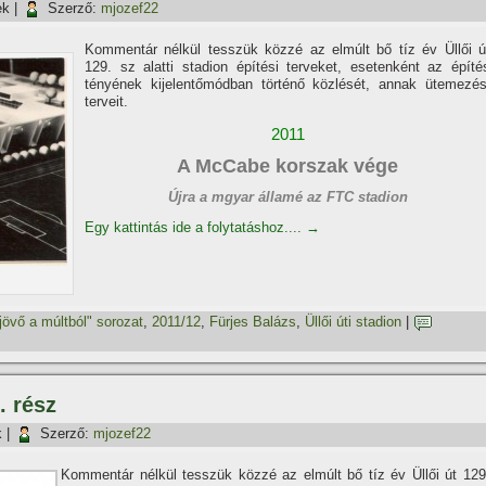
ek
|
Szerző:
mjozef22
Kommentár nélkül tesszük közzé az elmúlt bő tí­z év Üllői ú
129. sz alatti stadion épí­tési terveket, esetenként az épí­té
tényének kijelentőmódban történő közlését, annak ütemezés
terveit.
2011
A McCabe korszak vége
Újra a mgyar államé az FTC stadion
Egy kattintás ide a folytatáshoz....
→
jövő a múltból" sorozat
,
2011/12
,
Fürjes Balázs
,
Üllői úti stadion
|
. rész
k
|
Szerző:
mjozef22
Kommentár nélkül tesszük közzé az elmúlt bő tí­z év Üllői út 129