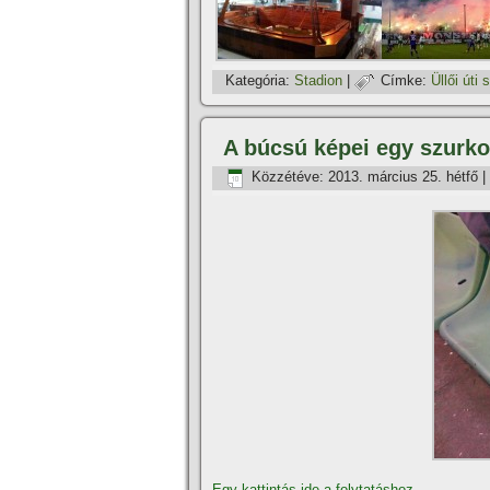
Kategória:
Stadion
|
Címke:
Üllői úti 
A búcsú képei egy szurk
Közzétéve:
2013. március 25. hétfő
|
Egy kattintás ide a folytatáshoz....
→