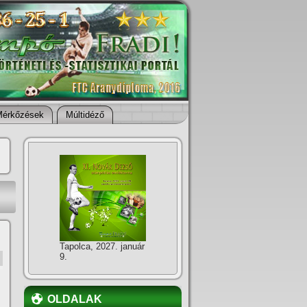
Mérkőzések
Múltidéző
Tapolca, 2027. január
9.
OLDALAK