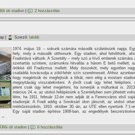
llői úti stadion
|
2 hozzászólás
nap
|
Szerző:
lalolib
1974. május 19. – sokunk számára második születésünk napja. Eg
hely, mely a második otthonunk. Egy stadion, ahol felnőttünk, aho
Fradistává váltunk. A Szentély – mely szó a hí­vő emberek számára 
szertartás szí­ntere, számunkra hitvallás a három E betű mellett, a
örökké élő Fradizmus mellett. Mely összeköt, mely egyetlen nag
családdá kovácsolja a zöld-fehér szí­n szerelmeseit. Ahhoz azonban
hogy megértsük és megfejtsük a titkát, nem elég a mostani stadio
megnyitásáig visszatekinteni. A jövőt csak úgy lehet felépí­teni, 
jelent csak úgy lehet megérteni, ha ismerjük a múltunkat is. 2013
március 24.-e, az utolsó fellépésünk a Szentélyben sem jöhetett voln
létre, ha 1911. február 12-én nem adják át a Ferencváros első sajá
stadionját. A Fradi addig a Soroksári úton játszott, az utolsó ottan
mérkőzésünkön, 1910. október 30.-án, az UTE ellen nyertünk 7:1-re
Egy saját stadion épí­tése 1908-ban, az engedélyek beszerzéséve
.
→
Üllői úti stadion
|
6 hozzászólás