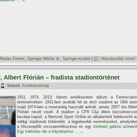
Rudas Ferenc
,
Springer Miklós dr.
,
Springer-szobor
|
Hozzászólás most!
 Albert Flórián – fradista stadiontörténet
Szerző:
Szerkesztőség
1911, 1974, 2013: három emlékezetes dátum a Ferencváro
történelmében. 1911-ben avatták fel az első stadiont az Üllői úton
majd 1974-ben a mostanáig használt arénát, amely 2007 óta Alber
Flórián nevét viseli. A stadion a CFR Cluj elleni búcsúmeccse
bezárja kapuit, a Nemzeti Sport Online ez alkalomból felelevení­ti a
eddigi stadionok történetét, a legjelesebb eseményeket, amelyeke
a főszereplők visszaemlékezései és egy
történeti galéria
szí­nesí­t
Egy kattintás ide a folytatáshoz....
→