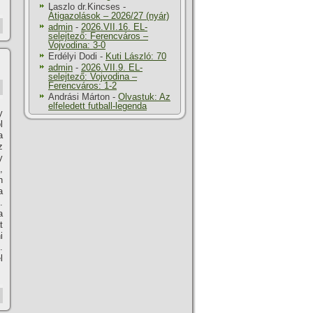
Laszlo dr.Kincses
-
Átigazolások – 2026/27 (nyár)
admin
-
2026.VII.16. EL-
selejtező: Ferencváros –
Vojvodina: 3-0
Erdélyi Dodi
-
Kuti László: 70
admin
-
2026.VII.9. EL-
selejtező: Vojvodina –
Ferencváros: 1-2
Andrási Márton
-
Olvastuk: Az
elfeledett futball-legenda
y
l
a
z
y
,
n
a
.
a
t
i
.
l