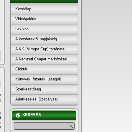
Kezdőlap
Videógaléria
Lexikon
A kezdetektől napjainkig
A KK (Mitropa Cup) története
A Nemzeti Csapat mérkőzései
Cikktár
Könyvek, füzetek, újságok
Szerkesztőség
a
Adatkezelési Szabályzat
j
A
KERESÉS
t
i
a