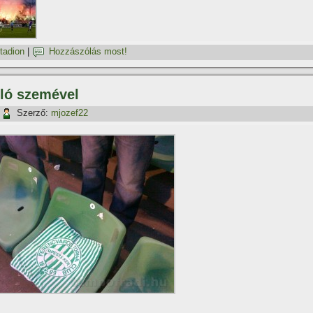
stadion
|
Hozzászólás most!
oló szemével
Szerző:
mjozef22