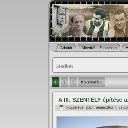
Adattár
Alberttól – Zsiborásig
H
Stadion
1
2
3
Következő »
A III. SZENTÉLY épí­tése az
Közzétéve:
2014. augusztus 7. csütö