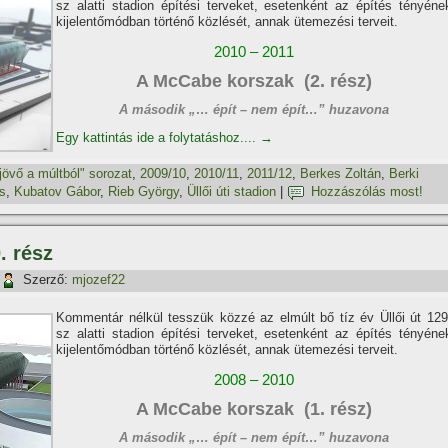
sz alatti stadion épí­tési terveket, esetenként az épí­tés tényéne
kijelentőmódban történő közlését, annak ütemezési terveit.
2010 – 2011
A McCabe korszak (2. rész)
A második „… épí­t – nem épí­t…” huzavona
Egy kattintás ide a folytatáshoz....
→
jövő a múltból" sorozat
,
2009/10
,
2010/11
,
2011/12
,
Berkes Zoltán
,
Berki
s
,
Kubatov Gábor
,
Rieb György
,
Üllői úti stadion
|
Hozzászólás most!
. rész
Szerző:
mjozef22
Kommentár nélkül tesszük közzé az elmúlt bő tí­z év Üllői út 129
sz alatti stadion épí­tési terveket, esetenként az épí­tés tényéne
kijelentőmódban történő közlését, annak ütemezési terveit.
2008 – 2010
A McCabe korszak (1. rész)
A második „… épí­t – nem épí­t…” huzavona