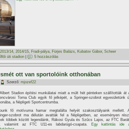
2013/14
,
2014/15
,
Fradi-pálya
,
Fürjes Balázs
,
Kubatov Gábor
,
Scheer
Üllői úti stadion
|
5 hozzászólás
ismét ott van sportolóink otthonában
Szerző:
mjozef22
Albert Stadion épí­tési munkálatai miatt a múlt hét pénteken szállí­tották át 
encvárosi Torna Club egyik fő jelképét, a Springer-szobrot egyesületünk ú
honába, a Népligeti Sportcentrumba.
bunk fő motí­vuma hamar megtalálta helyét szakosztályaink mellett. 
inger-szobrot ma délután avatták fel a Népligetben, az eseményen rész
tek többek között legendáink, Rákosi Gyula és Szűcs Lajos, az FTC Barát
r, valamint az FTC U11-es labdarúgó-csapata.
Egy kattintás ide 
ytatáshoz....
→