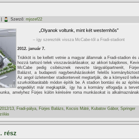
|
Szerző:
mjozef22
„Olyanok voltunk, mint két westernhős”
– í­gy szerezték vissza McCabe-től a Fradi-stadiont
2012. január 7.
Trükköt is be kellett vetnie a magyar államnak a Fradi-stadion és 
hozzá tartozó telek visszavásárlásakor, az akkori tulajdonos, Kevi
McCabe pedig csibésznek nevezte tárgyalópartnerét, Fürje
Balázst, a budapesti nagyberuházásokért felelős kormánybiztost
Az angol üzletember stadionterveit megtartják, de a környező telke
szurkolóbarátabb módon épí­tik be. A stadion bontási és az épí­tés
engedélyt már megkapták, í­gy ha a kormány elfogadja a tervet
munka, amelyhez Fürjes külön kérésére roma munkásokat is alkalmaznának
2012/13
,
Fradi-pálya
,
Fürjes Balázs
,
Kocsis Máté
,
Kubatov Gábor
,
Springer
zólás
. rész