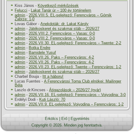
Kiss János
-
Következő mérkőzések
Felucci
-
Lakat Tanár úr – 100 év történelem
admin
-
2026.VIII.5. EL-selejtező: Ferencváros – Górnik
Zabrze: 1-0
Lovas Gábor
-
Anekdoták: dr. Lakat Károly
admin
-
Játékoskeret és szakmai stáb – 2026/27
admin
-
2026.VIII.2. Ferencváros – Vasas: 0-0
admin
-
2026.VIII.2. Ferencváros – Vasas: 0-0
admin
-
2026.VII.30. EL-selejtező: Ferencváros – Twente: 2-2
admin
-
Botka Endre
admin
-
Bamidele Yusuf
admin
-
2026.VII.26. Paks – Ferencváros: 4-2
admin
-
2026.VII.26. Paks – Ferencváros: 4-2
admin
-
2026.VII.23. EL-selejtező: Twente – Ferencváros: 1-2
admin
-
Játékoskeret és szakmai stáb – 2026/27
Charbel Bouja
-
Itt a háboru!
Lucas Fuentes
-
A Ferencvárosi Torna Club elnökei: Mailinger
Béla
Laszlo dr.Kincses
-
Átigazolások – 2026/27 (nyár)
admin
-
2026.VII.16. EL-selejtező: Ferencváros – Vojvodina: 3-0
Erdélyi Dodi
-
Kuti László: 70
admin
-
2026.VII.9. EL-selejtező: Vojvodina – Ferencváros: 1-2
Erkölcs
|
Erő
|
Egyetértés
Copyright © 2026. Minden jog fenntartva.