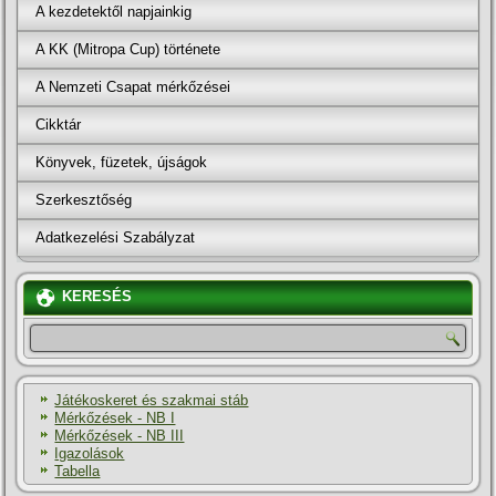
A kezdetektől napjainkig
A KK (Mitropa Cup) története
A Nemzeti Csapat mérkőzései
Cikktár
Könyvek, füzetek, újságok
Szerkesztőség
Adatkezelési Szabályzat
KERESÉS
Játékoskeret és szakmai stáb
Mérkőzések - NB I
Mérkőzések - NB III
Igazolások
Tabella