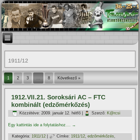
1911/12
1
2
3
…
8
Következő »
1912.VII.21. Soroksári AC – FTC
kombinált (edzőmérkőzés)
Közzétéve:
2009. január 12. hétfő
|
Szerző:
K@rcsi
Egy kattintás ide a folytatáshoz....
→
Kategória:
1911/12
|
Címke:
1911/12
,
edzőmérkőzés
,