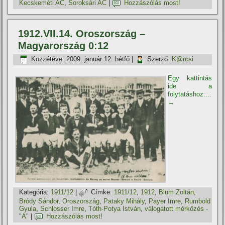
Kecskeméti AC
,
Soroksári AC
|
Hozzászólás most!
1912.VII.14. Oroszország –
Magyarország 0:12
Közzétéve:
2009. január 12. hétfő
|
Szerző:
K@rcsi
Egy kattintás
ide a
folytatáshoz....
→
Kategória:
1911/12
|
Címke:
1911/12
,
1912
,
Blum Zoltán
,
Bródy Sándor
,
Oroszország
,
Pataky Mihály
,
Payer Imre
,
Rumbold
Gyula
,
Schlosser Imre
,
Tóth-Potya István
,
válogatott mérkőzés -
"A"
|
Hozzászólás most!