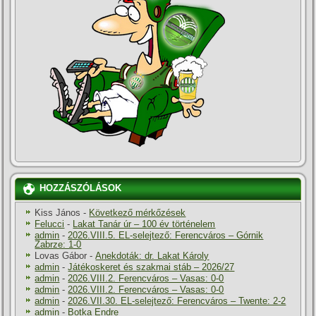
HOZZÁSZÓLÁSOK
Kiss János
-
Következő mérkőzések
Felucci
-
Lakat Tanár úr – 100 év történelem
admin
-
2026.VIII.5. EL-selejtező: Ferencváros – Górnik
Zabrze: 1-0
Lovas Gábor
-
Anekdoták: dr. Lakat Károly
admin
-
Játékoskeret és szakmai stáb – 2026/27
admin
-
2026.VIII.2. Ferencváros – Vasas: 0-0
admin
-
2026.VIII.2. Ferencváros – Vasas: 0-0
admin
-
2026.VII.30. EL-selejtező: Ferencváros – Twente: 2-2
admin
-
Botka Endre