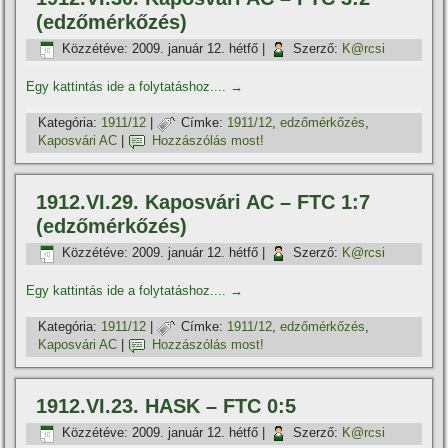
(edzőmérkőzés)
Közzétéve:
2009. január 12. hétfő
|
Szerző:
K@rcsi
Egy kattintás ide a folytatáshoz....
→
Kategória:
1911/12
|
Címke:
1911/12
,
edzőmérkőzés
,
Kaposvári AC
|
Hozzászólás most!
1912.VI.29. Kaposvári AC – FTC 1:7
(edzőmérkőzés)
Közzétéve:
2009. január 12. hétfő
|
Szerző:
K@rcsi
Egy kattintás ide a folytatáshoz....
→
Kategória:
1911/12
|
Címke:
1911/12
,
edzőmérkőzés
,
Kaposvári AC
|
Hozzászólás most!
1912.VI.23. HASK – FTC 0:5
Közzétéve:
2009. január 12. hétfő
|
Szerző:
K@rcsi