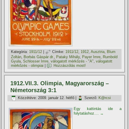
Kategória:
1911/12
|
Címke:
1911/12
,
1912
,
Ausztria
,
Blum
Zoltán
,
Borbás Gáspár dr.
,
Pataky Mihály
,
Payer Imre
,
Rumbold
Gyula
,
Schlosser Imre
,
válogatott mérkőzés - "A"
,
válogatott
mérkőzés - olimpiai
|
Hozzászólás most!
1912.VII.3. Olimpia, Magyarország –
Németország 3:1
Közzétéve:
2009. január 12. hétfő
|
Szerző:
K@rcsi
Egy kattintás ide a
folytatáshoz....
→