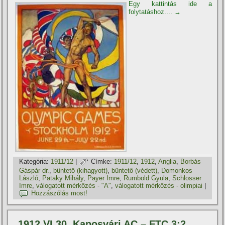
Egy kattintás ide a
folytatáshoz....
→
Kategória:
1911/12
|
Címke:
1911/12
,
1912
,
Anglia
,
Borbás
Gáspár dr.
,
büntető (kihagyott)
,
büntető (védett)
,
Domonkos
László
,
Pataky Mihály
,
Payer Imre
,
Rumbold Gyula
,
Schlosser
Imre
,
válogatott mérkőzés - "A"
,
válogatott mérkőzés - olimpiai
|
Hozzászólás most!
1912.VI.30. Kaposvári AC – FTC 3:2