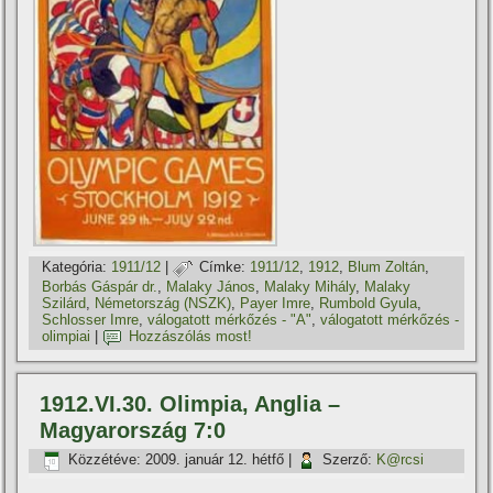
Kategória:
1911/12
|
Címke:
1911/12
,
1912
,
Blum Zoltán
,
Borbás Gáspár dr.
,
Malaky János
,
Malaky Mihály
,
Malaky
Szilárd
,
Németország (NSZK)
,
Payer Imre
,
Rumbold Gyula
,
Schlosser Imre
,
válogatott mérkőzés - "A"
,
válogatott mérkőzés -
olimpiai
|
Hozzászólás most!
1912.VI.30. Olimpia, Anglia –
Magyarország 7:0
Közzétéve:
2009. január 12. hétfő
|
Szerző:
K@rcsi