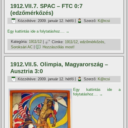
1912.VII.7. SPAC – FTC 0:7
(edzőmérkőzés)
Közzétéve:
2009. január 12. hétfő
|
Szerző:
K@rcsi
Egy kattintás ide a folytatáshoz....
→
Kategória:
1911/12
|
Címke:
1911/12
,
edzőmérkőzés
,
Soroksári AC
|
Hozzászólás most!
1912.VII.5. Olimpia, Magyarország –
Ausztria 3:0
Közzétéve:
2009. január 12. hétfő
|
Szerző:
K@rcsi
Egy kattintás ide a
folytatáshoz....
→