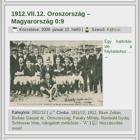
1912.VII.12. Oroszország –
Magyarország 0:9
Közzétéve:
2009. január 12. hétfő
|
Szerző:
K@rcsi
Egy kattintás
ide a
folytatáshoz....
→
Kategória:
1911/12
|
Címke:
1911/12
,
1912
,
Blum Zoltán
,
Borbás Gáspár dr.
,
Oroszország
,
Pataky Mihály
,
Rumbold Gyula
,
Schlosser Imre
,
válogatott mérkőzés - "A"
|
Hozzászólás
most!