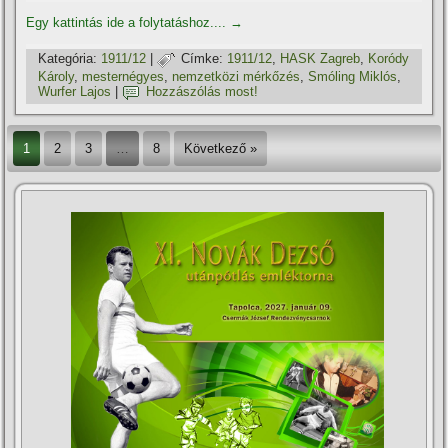
Egy kattintás ide a folytatáshoz....
→
Kategória:
1911/12
|
Címke:
1911/12
,
HASK Zagreb
,
Koródy
Károly
,
mesternégyes
,
nemzetközi mérkőzés
,
Smóling Miklós
,
Wurfer Lajos
|
Hozzászólás most!
1
2
3
…
8
Következő »