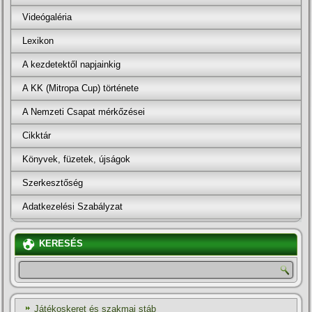
Videógaléria
Lexikon
A kezdetektől napjainkig
A KK (Mitropa Cup) története
A Nemzeti Csapat mérkőzései
Cikktár
Könyvek, füzetek, újságok
Szerkesztőség
Adatkezelési Szabályzat
KERESÉS
Játékoskeret és szakmai stáb