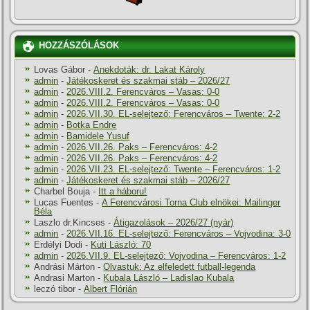
HOZZÁSZÓLÁSOK
Lovas Gábor
-
Anekdoták: dr. Lakat Károly
admin
-
Játékoskeret és szakmai stáb – 2026/27
admin
-
2026.VIII.2. Ferencváros – Vasas: 0-0
admin
-
2026.VIII.2. Ferencváros – Vasas: 0-0
admin
-
2026.VII.30. EL-selejtező: Ferencváros – Twente: 2-2
admin
-
Botka Endre
admin
-
Bamidele Yusuf
admin
-
2026.VII.26. Paks – Ferencváros: 4-2
admin
-
2026.VII.26. Paks – Ferencváros: 4-2
admin
-
2026.VII.23. EL-selejtező: Twente – Ferencváros: 1-2
admin
-
Játékoskeret és szakmai stáb – 2026/27
Charbel Bouja
-
Itt a háboru!
Lucas Fuentes
-
A Ferencvárosi Torna Club elnökei: Mailinger
Béla
Laszlo dr.Kincses
-
Átigazolások – 2026/27 (nyár)
admin
-
2026.VII.16. EL-selejtező: Ferencváros – Vojvodina: 3-0
Erdélyi Dodi
-
Kuti László: 70
admin
-
2026.VII.9. EL-selejtező: Vojvodina – Ferencváros: 1-2
Andrási Márton
-
Olvastuk: Az elfeledett futball-legenda
Andrasi Marton
-
Kubala László – Ladislao Kubala
leczó tibor
-
Albert Flórián