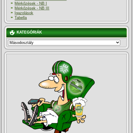
Mérkőzések - NB I
Mérkőzések - NB III
Igazolások
Tabella
KATEGÓRIÁK
KATEGÓRIÁK