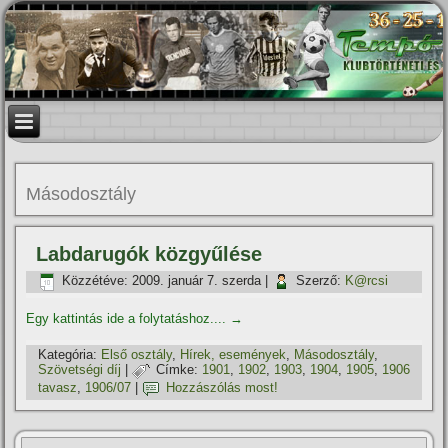
Másodosztály
Labdarugók közgyűlése
Közzétéve:
2009. január 7. szerda
|
Szerző:
K@rcsi
Egy kattintás ide a folytatáshoz....
→
Kategória:
Első osztály
,
Hí­rek, események
,
Másodosztály
,
Szövetségi dí­j
|
Címke:
1901
,
1902
,
1903
,
1904
,
1905
,
1906
tavasz
,
1906/07
|
Hozzászólás most!