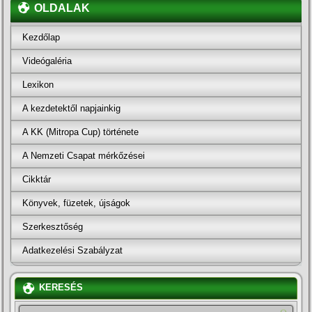
OLDALAK
Kezdőlap
Videógaléria
Lexikon
A kezdetektől napjainkig
A KK (Mitropa Cup) története
A Nemzeti Csapat mérkőzései
Cikktár
Könyvek, füzetek, újságok
Szerkesztőség
Adatkezelési Szabályzat
KERESÉS