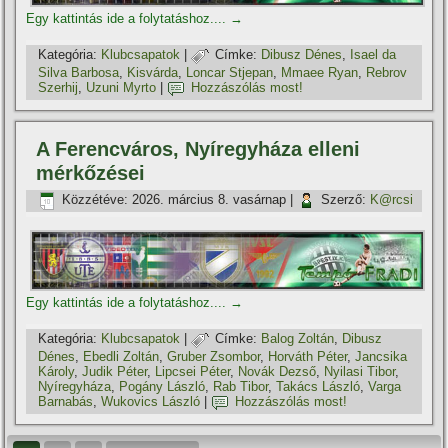
Egy kattintás ide a folytatáshoz....
→
Kategória:
Klubcsapatok
|
Címke:
Dibusz Dénes
,
Isael da
Silva Barbosa
,
Kisvárda
,
Loncar Stjepan
,
Mmaee Ryan
,
Rebrov
Szerhij
,
Uzuni Myrto
|
Hozzászólás most!
A Ferencváros, Nyí­regyháza elleni
mérkőzései
Közzétéve:
2026. március 8. vasárnap
|
Szerző:
K@rcsi
Egy kattintás ide a folytatáshoz....
→
Kategória:
Klubcsapatok
|
Címke:
Balog Zoltán
,
Dibusz
Dénes
,
Ebedli Zoltán
,
Gruber Zsombor
,
Horváth Péter
,
Jancsika
Károly
,
Judik Péter
,
Lipcsei Péter
,
Novák Dezső
,
Nyilasi Tibor
,
Nyí­regyháza
,
Pogány László
,
Rab Tibor
,
Takács László
,
Varga
Barnabás
,
Wukovics László
|
Hozzászólás most!