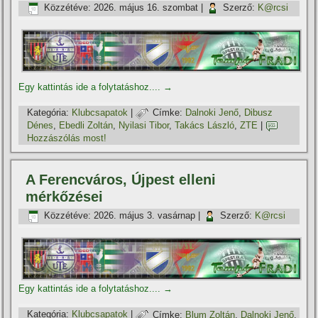
Közzétéve:
2026. május 16. szombat
|
Szerző:
K@rcsi
Egy kattintás ide a folytatáshoz....
→
Kategória:
Klubcsapatok
|
Címke:
Dalnoki Jenő
,
Dibusz
Dénes
,
Ebedli Zoltán
,
Nyilasi Tibor
,
Takács László
,
ZTE
|
Hozzászólás most!
A Ferencváros, Újpest elleni
mérkőzései
Közzétéve:
2026. május 3. vasárnap
|
Szerző:
K@rcsi
Egy kattintás ide a folytatáshoz....
→
Kategória:
Klubcsapatok
|
Címke:
Blum Zoltán
,
Dalnoki Jenő
,