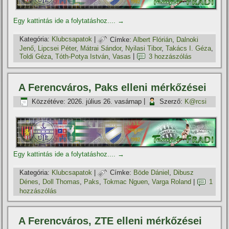
Egy kattintás ide a folytatáshoz....
→
Kategória:
Klubcsapatok
|
Címke:
Albert Flórián
,
Dalnoki
Jenő
,
Lipcsei Péter
,
Mátrai Sándor
,
Nyilasi Tibor
,
Takács I. Géza
,
Toldi Géza
,
Tóth-Potya István
,
Vasas
|
3 hozzászólás
A Ferencváros, Paks elleni mérkőzései
Közzétéve:
2026. július 26. vasárnap
|
Szerző:
K@rcsi
Egy kattintás ide a folytatáshoz....
→
Kategória:
Klubcsapatok
|
Címke:
Böde Dániel
,
Dibusz
Dénes
,
Doll Thomas
,
Paks
,
Tokmac Nguen
,
Varga Roland
|
1
hozzászólás
A Ferencváros, ZTE elleni mérkőzései