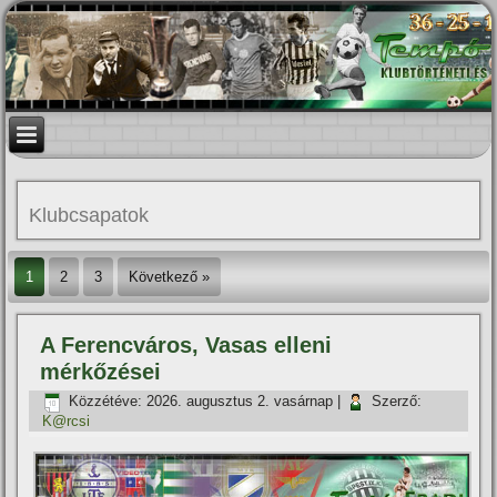
Klubcsapatok
1
2
3
Következő »
A Ferencváros, Vasas elleni
mérkőzései
Közzétéve:
2026. augusztus 2. vasárnap
|
Szerző:
K@rcsi