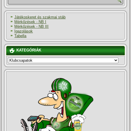
Játékoskeret és szakmai stáb
Mérkőzések - NB I
Mérkőzések - NB III
Igazolások
Tabella
KATEGÓRIÁK
KATEGÓRIÁK