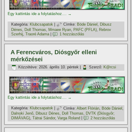
Egy kattintás ide a folytatáshoz....
→
Kategória:
Klubcsapatok
|
Címke:
Böde Dániel
,
Dibusz
Dénes
,
Doll Thomas
,
Mmaee Ryan
,
PAFC (PFLA)
,
Rebrov
Szerhij
,
Traoré Adama
|
1 hozzászólás
A Ferencváros, Diósgyőr elleni
mérkőzései
Közzétéve:
2026. április 10. péntek
|
Szerző:
K@rcsi
Egy kattintás ide a folytatáshoz....
→
Kategória:
Klubcsapatok
|
Címke:
Albert Flórián
,
Böde Dániel
,
Dalnoki Jenő
,
Dibusz Dénes
,
Doll Thomas
,
DVTK (Diósgyőr;
DIMÁVAG)
,
Tátrai Sándor
,
Varga Roland
|
2 hozzászólás