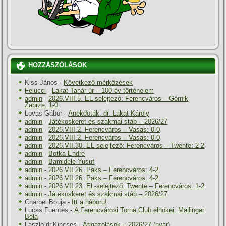
HOZZÁSZÓLÁSOK
Kiss János
-
Következő mérkőzések
Felucci
-
Lakat Tanár úr – 100 év történelem
admin
-
2026.VIII.5. EL-selejtező: Ferencváros – Górnik
Zabrze: 1-0
Lovas Gábor
-
Anekdoták: dr. Lakat Károly
admin
-
Játékoskeret és szakmai stáb – 2026/27
admin
-
2026.VIII.2. Ferencváros – Vasas: 0-0
admin
-
2026.VIII.2. Ferencváros – Vasas: 0-0
admin
-
2026.VII.30. EL-selejtező: Ferencváros – Twente: 2-2
admin
-
Botka Endre
admin
-
Bamidele Yusuf
admin
-
2026.VII.26. Paks – Ferencváros: 4-2
admin
-
2026.VII.26. Paks – Ferencváros: 4-2
admin
-
2026.VII.23. EL-selejtező: Twente – Ferencváros: 1-2
admin
-
Játékoskeret és szakmai stáb – 2026/27
Charbel Bouja
-
Itt a háboru!
Lucas Fuentes
-
A Ferencvárosi Torna Club elnökei: Mailinger
Béla
Laszlo dr.Kincses
-
Átigazolások – 2026/27 (nyár)