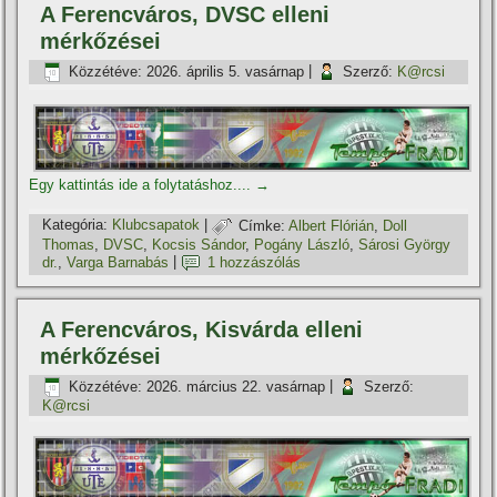
A Ferencváros, DVSC elleni
mérkőzései
Közzétéve:
2026. április 5. vasárnap
|
Szerző:
K@rcsi
Egy kattintás ide a folytatáshoz....
→
Kategória:
Klubcsapatok
|
Címke:
Albert Flórián
,
Doll
Thomas
,
DVSC
,
Kocsis Sándor
,
Pogány László
,
Sárosi György
dr.
,
Varga Barnabás
|
1 hozzászólás
A Ferencváros, Kisvárda elleni
mérkőzései
Közzétéve:
2026. március 22. vasárnap
|
Szerző:
K@rcsi