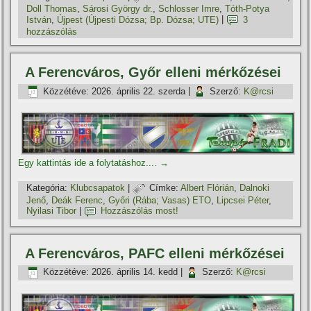
Doll Thomas
,
Sárosi György dr.
,
Schlosser Imre
,
Tóth-Potya
István
,
Újpest (Újpesti Dózsa; Bp. Dózsa; UTE)
|
3
hozzászólás
A Ferencváros, Győr elleni mérkőzései
Közzétéve:
2026. április 22. szerda
|
Szerző:
K@rcsi
Egy kattintás ide a folytatáshoz....
→
Kategória:
Klubcsapatok
|
Címke:
Albert Flórián
,
Dalnoki
Jenő
,
Deák Ferenc
,
Győri (Rába; Vasas) ETO
,
Lipcsei Péter
,
Nyilasi Tibor
|
Hozzászólás most!
A Ferencváros, PAFC elleni mérkőzései
Közzétéve:
2026. április 14. kedd
|
Szerző:
K@rcsi