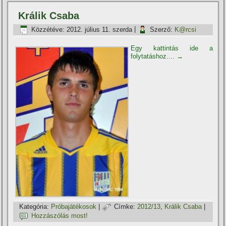
Králik Csaba
Közzétéve:
2012. július 11. szerda
|
Szerző:
K@rcsi
Egy kattintás ide a
folytatáshoz....
→
Kategória:
Próbajátékosok
|
Címke:
2012/13
,
Králik Csaba
|
Hozzászólás most!