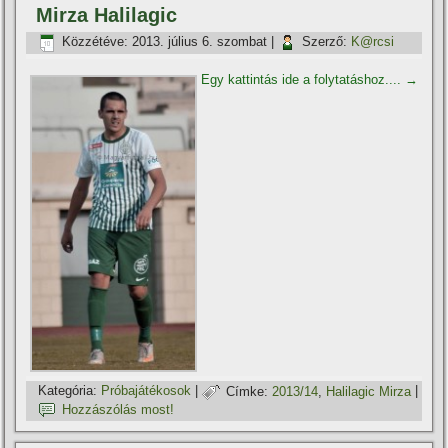
Mirza Halilagic
Közzétéve:
2013. július 6. szombat
|
Szerző:
K@rcsi
Egy kattintás ide a folytatáshoz....
→
Kategória:
Próbajátékosok
|
Címke:
2013/14
,
Halilagic Mirza
|
Hozzászólás most!