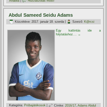
Anabila
|
Hozzászólás most!
Abdul Sameed Seidu Adams
Közzétéve:
2017. január 18. szerda
|
Szerző:
K@rcsi
Egy kattintás ide a
folytatáshoz....
→
Kategória:
Próbajátékosok
|
Címke:
2016/17
,
Adams Abdul