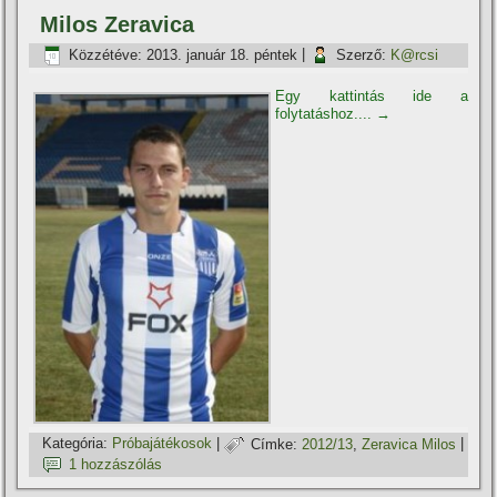
Milos Zeravica
Közzétéve:
2013. január 18. péntek
|
Szerző:
K@rcsi
Egy kattintás ide a
folytatáshoz....
→
Kategória:
Próbajátékosok
|
Címke:
2012/13
,
Zeravica Milos
|
1 hozzászólás