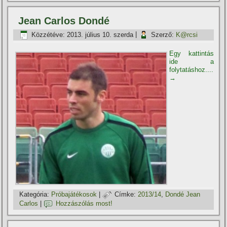
Jean Carlos Dondé
Közzétéve:
2013. július 10. szerda
|
Szerző:
K@rcsi
Egy kattintás
ide a
folytatáshoz....
→
Kategória:
Próbajátékosok
|
Címke:
2013/14
,
Dondé Jean
Carlos
|
Hozzászólás most!