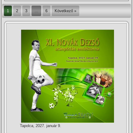
1
2
3
…
6
Következő »
Tapolca, 2027. január 9.