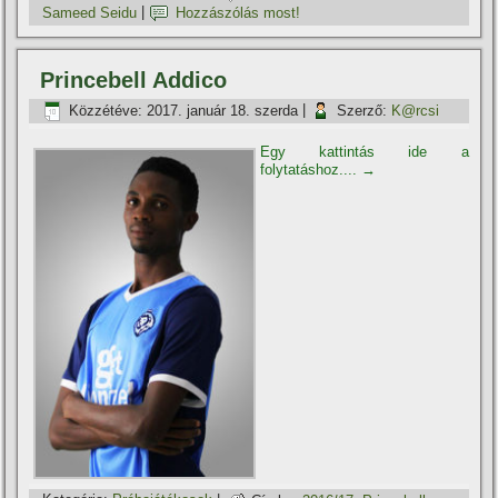
Sameed Seidu
|
Hozzászólás most!
Princebell Addico
Közzétéve:
2017. január 18. szerda
|
Szerző:
K@rcsi
Egy kattintás ide a
folytatáshoz....
→