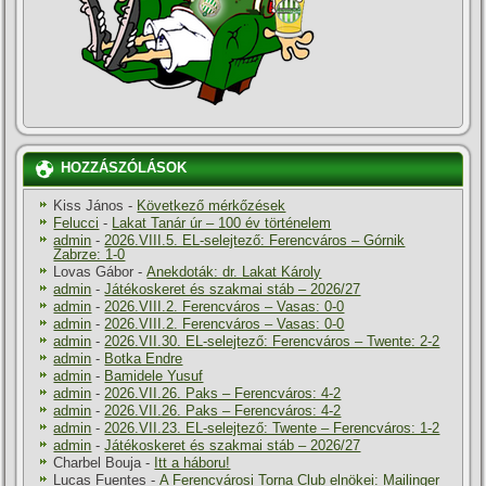
HOZZÁSZÓLÁSOK
Kiss János
-
Következő mérkőzések
Felucci
-
Lakat Tanár úr – 100 év történelem
admin
-
2026.VIII.5. EL-selejtező: Ferencváros – Górnik
Zabrze: 1-0
Lovas Gábor
-
Anekdoták: dr. Lakat Károly
admin
-
Játékoskeret és szakmai stáb – 2026/27
admin
-
2026.VIII.2. Ferencváros – Vasas: 0-0
admin
-
2026.VIII.2. Ferencváros – Vasas: 0-0
admin
-
2026.VII.30. EL-selejtező: Ferencváros – Twente: 2-2
admin
-
Botka Endre
admin
-
Bamidele Yusuf
admin
-
2026.VII.26. Paks – Ferencváros: 4-2
admin
-
2026.VII.26. Paks – Ferencváros: 4-2
admin
-
2026.VII.23. EL-selejtező: Twente – Ferencváros: 1-2
admin
-
Játékoskeret és szakmai stáb – 2026/27
Charbel Bouja
-
Itt a háboru!
Lucas Fuentes
-
A Ferencvárosi Torna Club elnökei: Mailinger