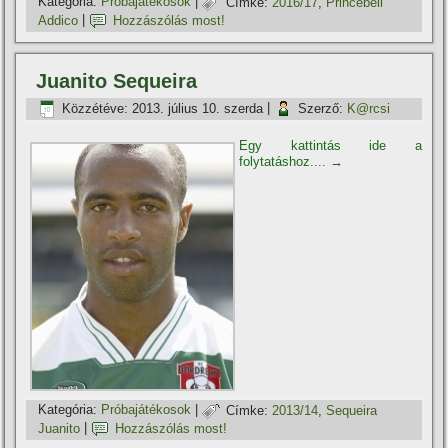
Kategória:
Próbajátékosok
|
Címke:
2016/17
,
Princebell
Addico
|
Hozzászólás most!
Juanito Sequeira
Közzétéve:
2013. július 10. szerda
|
Szerző:
K@rcsi
Egy kattintás ide a
folytatáshoz....
→
Kategória:
Próbajátékosok
|
Címke:
2013/14
,
Sequeira
Juanito
|
Hozzászólás most!