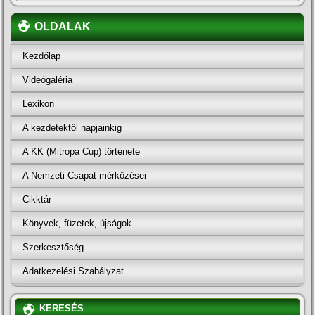
OLDALAK
Kezdőlap
Videógaléria
Lexikon
A kezdetektől napjainkig
A KK (Mitropa Cup) története
A Nemzeti Csapat mérkőzései
Cikktár
Könyvek, füzetek, újságok
Szerkesztőség
Adatkezelési Szabályzat
KERESÉS