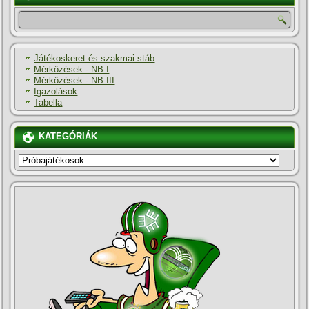
Játékoskeret és szakmai stáb
Mérkőzések - NB I
Mérkőzések - NB III
Igazolások
Tabella
KATEGÓRIÁK
KATEGÓRIÁK