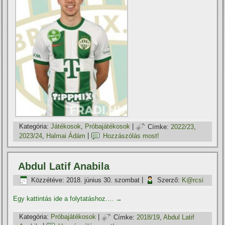
Kategória:
Játékosok
,
Próbajátékosok
|
Címke:
2022/23
,
2023/24
,
Halmai Ádám
|
Hozzászólás most!
Abdul Latif Anabila
Közzétéve:
2018. június 30. szombat
|
Szerző:
K@rcsi
Egy kattintás ide a folytatáshoz....
→
Kategória:
Próbajátékosok
|
Címke:
2018/19
,
Abdul Latif