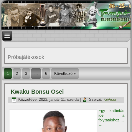
Próbajátékosok
1
2
3
…
6
Következő »
Kwaku Bonsu Osei
Közzétéve:
2023. január 11. szerda
|
Szerző:
K@rcsi
Egy kattintás
ide a
folytatáshoz....
→