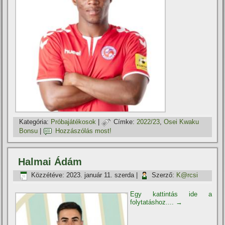
Kategória:
Próbajátékosok
|
Címke:
2022/23
,
Osei Kwaku
Bonsu
|
Hozzászólás most!
Halmai Ádám
Közzétéve:
2023. január 11. szerda
|
Szerző:
K@rcsi
Egy kattintás ide a
folytatáshoz....
→