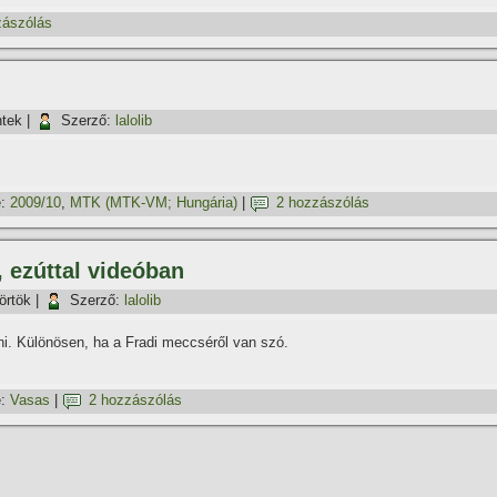
zászólás
ntek
|
Szerző:
lalolib
:
2009/10
,
MTK (MTK-VM; Hungária)
|
2 hozzászólás
 ezúttal videóban
örtök
|
Szerző:
lalolib
. Különösen, ha a Fradi meccséről van szó.
:
Vasas
|
2 hozzászólás