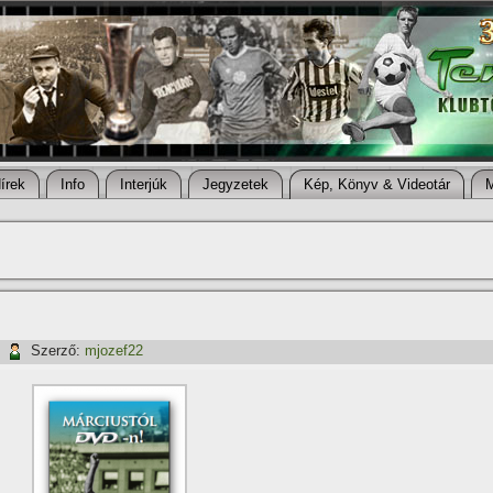
í­rek
Info
Interjúk
Jegyzetek
Kép, Könyv & Videotár
|
Szerző:
mjozef22