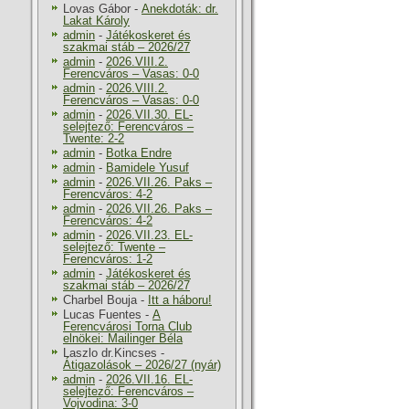
Lovas Gábor
-
Anekdoták: dr.
Lakat Károly
admin
-
Játékoskeret és
szakmai stáb – 2026/27
admin
-
2026.VIII.2.
Ferencváros – Vasas: 0-0
admin
-
2026.VIII.2.
Ferencváros – Vasas: 0-0
admin
-
2026.VII.30. EL-
selejtező: Ferencváros –
Twente: 2-2
admin
-
Botka Endre
admin
-
Bamidele Yusuf
admin
-
2026.VII.26. Paks –
Ferencváros: 4-2
admin
-
2026.VII.26. Paks –
Ferencváros: 4-2
admin
-
2026.VII.23. EL-
selejtező: Twente –
Ferencváros: 1-2
admin
-
Játékoskeret és
szakmai stáb – 2026/27
Charbel Bouja
-
Itt a háboru!
Lucas Fuentes
-
A
Ferencvárosi Torna Club
elnökei: Mailinger Béla
Laszlo dr.Kincses
-
Átigazolások – 2026/27 (nyár)
admin
-
2026.VII.16. EL-
selejtező: Ferencváros –
Vojvodina: 3-0