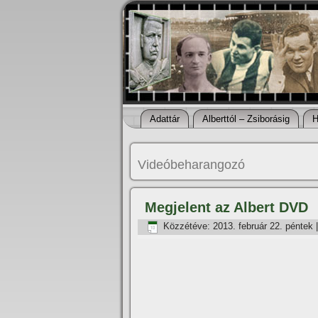
Adattár
Alberttól – Zsiborásig
H
Videóbeharangozó
Megjelent az Albert DVD
Közzétéve:
2013. február 22. péntek