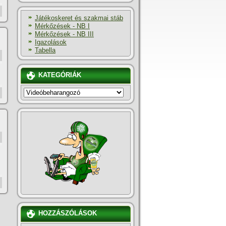
Játékoskeret és szakmai stáb
Mérkőzések - NB I
Mérkőzések - NB III
Igazolások
Tabella
KATEGÓRIÁK
KATEGÓRIÁK
HOZZÁSZÓLÁSOK