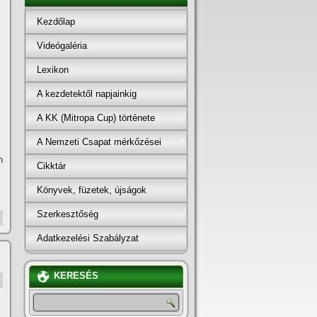
Kezdőlap
Videógaléria
Lexikon
A kezdetektől napjainkig
A KK (Mitropa Cup) története
A Nemzeti Csapat mérkőzései
n
Cikktár
Könyvek, füzetek, újságok
Szerkesztőség
Adatkezelési Szabályzat
KERESÉS