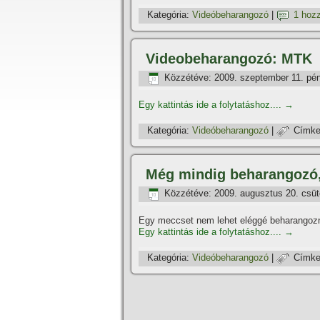
Kategória:
Videóbeharangozó
|
1 hoz
Videobeharangozó: MTK
Közzétéve:
2009. szeptember 11. pé
Egy kattintás ide a folytatáshoz....
→
Kategória:
Videóbeharangozó
|
Címke
Még mindig beharangozó,
Közzétéve:
2009. augusztus 20. csüt
Egy meccset nem lehet eléggé beharangozni
Egy kattintás ide a folytatáshoz....
→
Kategória:
Videóbeharangozó
|
Címke