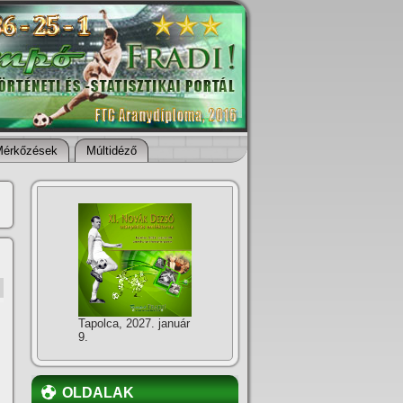
Mérkőzések
Múltidéző
Tapolca, 2027. január
9.
OLDALAK