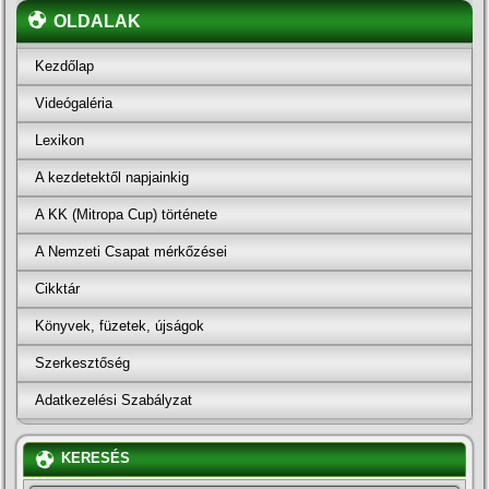
OLDALAK
Kezdőlap
Videógaléria
Lexikon
A kezdetektől napjainkig
A KK (Mitropa Cup) története
A Nemzeti Csapat mérkőzései
Cikktár
Könyvek, füzetek, újságok
Szerkesztőség
Adatkezelési Szabályzat
KERESÉS