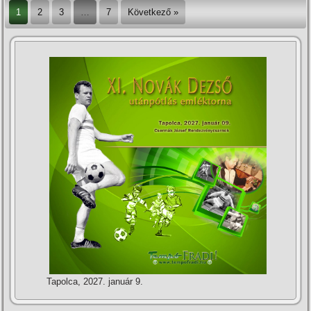
1
2
3
…
7
Következő »
Tapolca, 2027. január 9.