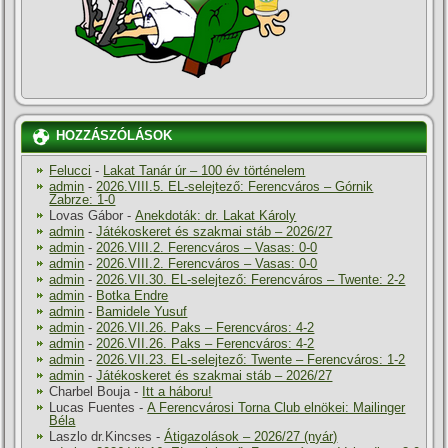
HOZZÁSZÓLÁSOK
Felucci
-
Lakat Tanár úr – 100 év történelem
admin
-
2026.VIII.5. EL-selejtező: Ferencváros – Górnik
Zabrze: 1-0
Lovas Gábor
-
Anekdoták: dr. Lakat Károly
admin
-
Játékoskeret és szakmai stáb – 2026/27
admin
-
2026.VIII.2. Ferencváros – Vasas: 0-0
admin
-
2026.VIII.2. Ferencváros – Vasas: 0-0
admin
-
2026.VII.30. EL-selejtező: Ferencváros – Twente: 2-2
admin
-
Botka Endre
admin
-
Bamidele Yusuf
admin
-
2026.VII.26. Paks – Ferencváros: 4-2
admin
-
2026.VII.26. Paks – Ferencváros: 4-2
admin
-
2026.VII.23. EL-selejtező: Twente – Ferencváros: 1-2
admin
-
Játékoskeret és szakmai stáb – 2026/27
Charbel Bouja
-
Itt a háboru!
Lucas Fuentes
-
A Ferencvárosi Torna Club elnökei: Mailinger
Béla
Laszlo dr.Kincses
-
Átigazolások – 2026/27 (nyár)