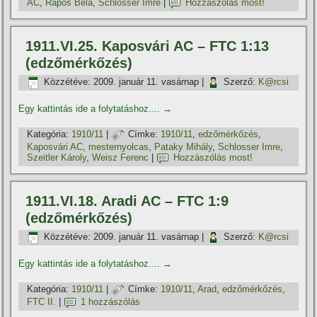
AC
,
Rapos Béla
,
Schlosser Imre
|
Hozzászólás most!
1911.VI.25. Kaposvári AC – FTC 1:13
(edzőmérkőzés)
Közzétéve:
2009. január 11. vasárnap
|
Szerző:
K@rcsi
Egy kattintás ide a folytatáshoz....
→
Kategória:
1910/11
|
Címke:
1910/11
,
edzőmérkőzés
,
Kaposvári AC
,
mesternyolcas
,
Pataky Mihály
,
Schlosser Imre
,
Szeitler Károly
,
Weisz Ferenc
|
Hozzászólás most!
1911.VI.18. Aradi AC – FTC 1:9
(edzőmérkőzés)
Közzétéve:
2009. január 11. vasárnap
|
Szerző:
K@rcsi
Egy kattintás ide a folytatáshoz....
→
Kategória:
1910/11
|
Címke:
1910/11
,
Arad
,
edzőmérkőzés
,
FTC II.
|
1 hozzászólás