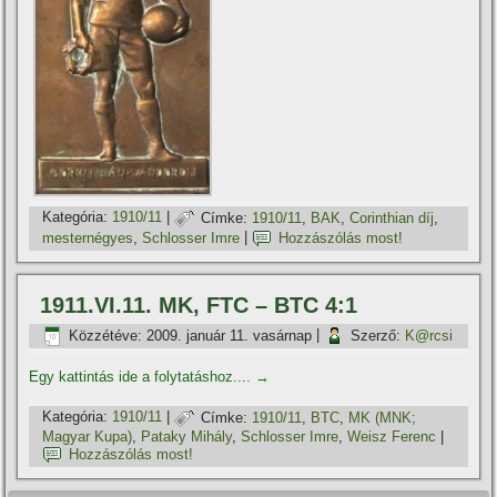
Kategória:
1910/11
|
Címke:
1910/11
,
BAK
,
Corinthian dí­j
,
mesternégyes
,
Schlosser Imre
|
Hozzászólás most!
1911.VI.11. MK, FTC – BTC 4:1
Közzétéve:
2009. január 11. vasárnap
|
Szerző:
K@rcsi
Egy kattintás ide a folytatáshoz....
→
Kategória:
1910/11
|
Címke:
1910/11
,
BTC
,
MK (MNK;
Magyar Kupa)
,
Pataky Mihály
,
Schlosser Imre
,
Weisz Ferenc
|
Hozzászólás most!