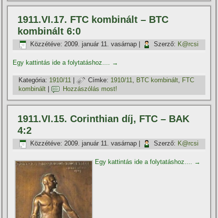
1911.VI.17. FTC kombinált – BTC
kombinált 6:0
Közzétéve:
2009. január 11. vasárnap
|
Szerző:
K@rcsi
Egy kattintás ide a folytatáshoz....
→
Kategória:
1910/11
|
Címke:
1910/11
,
BTC kombinált
,
FTC
kombinált
|
Hozzászólás most!
1911.VI.15. Corinthian dí­j, FTC – BAK
4:2
Közzétéve:
2009. január 11. vasárnap
|
Szerző:
K@rcsi
Egy kattintás ide a folytatáshoz....
→