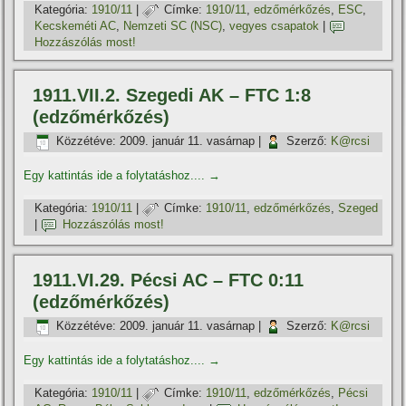
Kategória:
1910/11
|
Címke:
1910/11
,
edzőmérkőzés
,
ESC
,
Kecskeméti AC
,
Nemzeti SC (NSC)
,
vegyes csapatok
|
Hozzászólás most!
1911.VII.2. Szegedi AK – FTC 1:8
(edzőmérkőzés)
Közzétéve:
2009. január 11. vasárnap
|
Szerző:
K@rcsi
Egy kattintás ide a folytatáshoz....
→
Kategória:
1910/11
|
Címke:
1910/11
,
edzőmérkőzés
,
Szeged
|
Hozzászólás most!
1911.VI.29. Pécsi AC – FTC 0:11
(edzőmérkőzés)
Közzétéve:
2009. január 11. vasárnap
|
Szerző:
K@rcsi
Egy kattintás ide a folytatáshoz....
→
Kategória:
1910/11
|
Címke:
1910/11
,
edzőmérkőzés
,
Pécsi