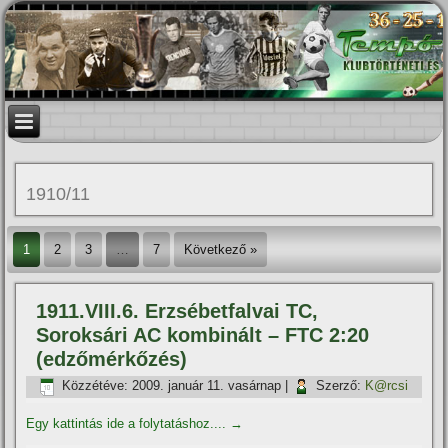
1910/11
1
2
3
…
7
Következő »
1911.VIII.6. Erzsébetfalvai TC,
Soroksári AC kombinált – FTC 2:20
(edzőmérkőzés)
Közzétéve:
2009. január 11. vasárnap
|
Szerző:
K@rcsi
Egy kattintás ide a folytatáshoz....
→