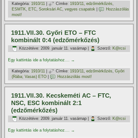
Kategória:
1910/11
|
Címke:
1910/11
,
edzőmérkőzés
,
ESMTK
,
ETC
,
Soroksári AC
,
vegyes csapatok
|
Hozzászólás
most!
1911.VII.30. Győri ETO – FTC
kombinált 0:4 (edzőmérkőzés)
Közzétéve:
2009. január 11. vasárnap
|
Szerző:
K@rcsi
Egy kattintás ide a folytatáshoz....
→
Kategória:
1910/11
|
Címke:
1910/11
,
edzőmérkőzés
,
Győri
(Rába; Vasas) ETO
|
Hozzászólás most!
1911.VII.30. Kecskeméti AC – FTC,
NSC, ESC kombinált 2:1
(edzőmérkőzés)
Közzétéve:
2009. január 11. vasárnap
|
Szerző:
K@rcsi
Egy kattintás ide a folytatáshoz....
→