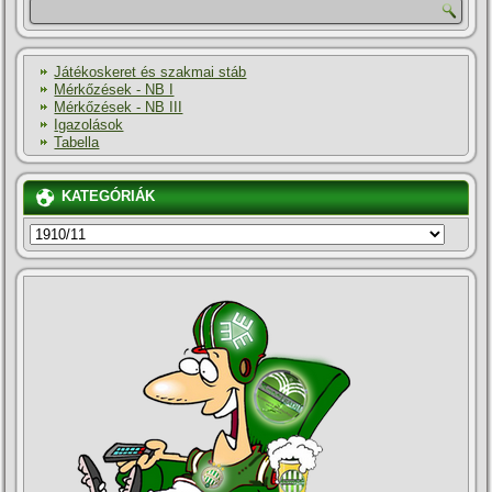
Játékoskeret és szakmai stáb
Mérkőzések - NB I
Mérkőzések - NB III
Igazolások
Tabella
KATEGÓRIÁK
KATEGÓRIÁK