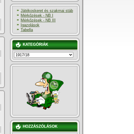
Játékoskeret és szakmai stáb
Mérkőzések - NB I
Mérkőzések - NB III
Igazolások
Tabella
KATEGÓRIÁK
KATEGÓRIÁK
HOZZÁSZÓLÁSOK