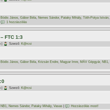
,
Bódis János
,
Gábor Béla
,
Nemes Sándor
,
Pataky Mihály
,
Tóth-Potya István
,
|
1 hozzászólás
 – FTC 1:3
p
|
Szerző:
K@rcsi
,
Bódis János
,
Gábor Béla
,
Krizsán Endre
,
Magyar Imre
,
MÁV Gépgyár
,
NB1
,
:0
p
|
Szerző:
K@rcsi
,
NB1
,
Nemes Sándor
,
Pataky Mihály
,
Vasas
|
Hozzászólás most!