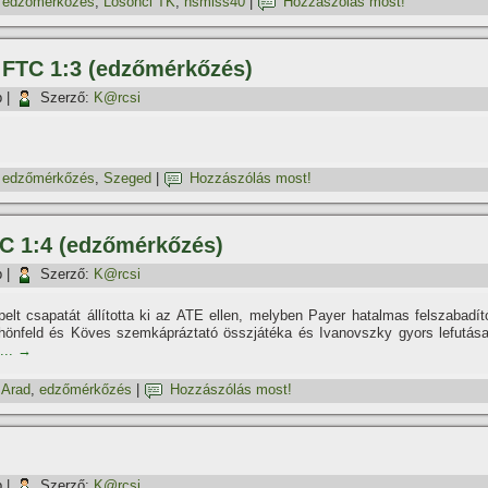
,
edzőmérkőzés
,
Losonci TK
,
nsmiss40
|
Hozzászólás most!
– FTC 1:3 (edzőmérkőzés)
p
|
Szerző:
K@rcsi
,
edzőmérkőzés
,
Szeged
|
Hozzászólás most!
FTC 1:4 (edzőmérkőzés)
p
|
Szerző:
K@rcsi
t csapatát állí­totta ki az ATE ellen, melyben Payer hatalmas felszabadí­t
hönfeld és Köves szemkápráztató összjátéka és Ivanovszky gyors lefutása
...
→
,
Arad
,
edzőmérkőzés
|
Hozzászólás most!
p
|
Szerző:
K@rcsi