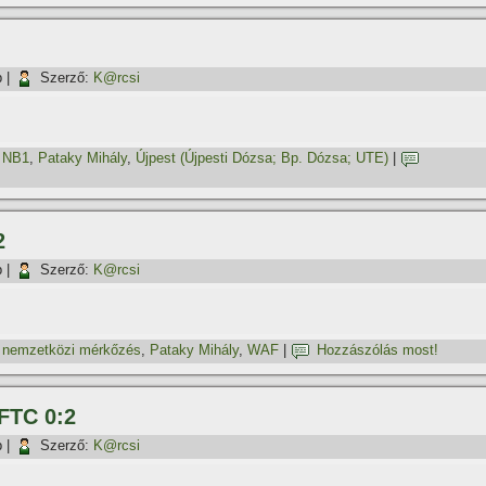
p
|
Szerző:
K@rcsi
,
NB1
,
Pataky Mihály
,
Újpest (Újpesti Dózsa; Bp. Dózsa; UTE)
|
2
p
|
Szerző:
K@rcsi
,
nemzetközi mérkőzés
,
Pataky Mihály
,
WAF
|
Hozzászólás most!
 FTC 0:2
p
|
Szerző:
K@rcsi