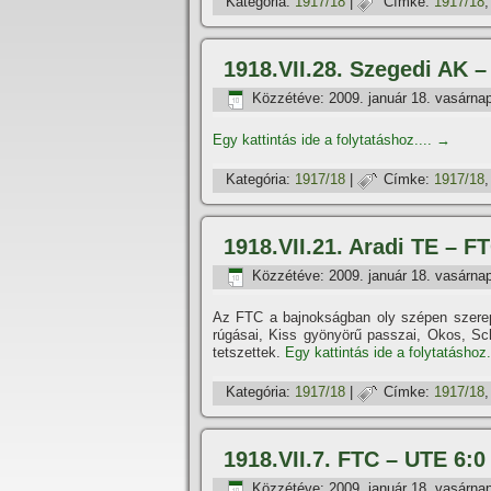
Kategória:
1917/18
|
Címke:
1917/18
1918.VII.28. Szegedi AK 
Közzétéve:
2009. január 18. vasárna
Egy kattintás ide a folytatáshoz....
→
Kategória:
1917/18
|
Címke:
1917/18
1918.VII.21. Aradi TE – 
Közzétéve:
2009. január 18. vasárna
Az FTC a bajnokságban oly szépen szerepel
rúgásai, Kiss gyönyörű passzai, Okos, Sc
tetszettek.
Egy kattintás ide a folytatáshoz.
Kategória:
1917/18
|
Címke:
1917/18
1918.VII.7. FTC – UTE 6:0
Közzétéve:
2009. január 18. vasárna