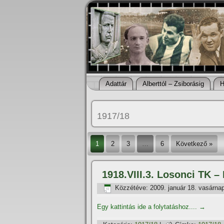
Adattár
Alberttól – Zsiborásig
H
1917/18
1
2
3
…
6
Következő »
1918.VIII.3. Losonci TK 
Közzétéve:
2009. január 18. vasárna
Egy kattintás ide a folytatáshoz....
→