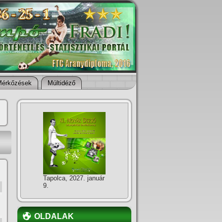
Mérkőzések
Múltidéző
Tapolca, 2027. január
9.
OLDALAK