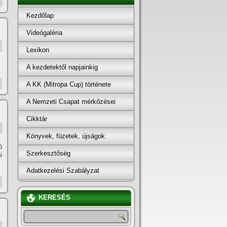
Kezdőlap
Videógaléria
Lexikon
A kezdetektől napjainkig
A KK (Mitropa Cup) története
A Nemzeti Csapat mérkőzései
Cikktár
Könyvek, füzetek, újságok
ó
Szerkesztőség
i
Adatkezelési Szabályzat
KERESÉS