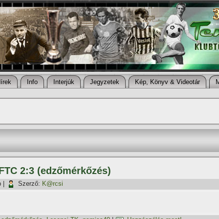
í­rek
Info
Interjúk
Jegyzetek
Kép, Könyv & Videotár
– FTC 2:3 (edzőmérkőzés)
p
|
Szerző:
K@rcsi