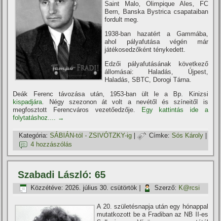
Saint Malo, Olimpique Ales, FC
Bern, Banska Bystrica csapataiban
fordult meg.
1938-ban hazatért a Gammába,
ahol pályafutása végén már
játékosedzőként ténykedett.
Edzői pályafutásának következő
állomásai: Haladás, Újpest,
Haladás, SBTC, Dorogi Tárna.
Deák Ferenc távozása után, 1953-ban ült le a Bp. Kinizsi
kispadjára
. Négy szezonon át volt a nevétől és szí­neitől is
megfosztott Ferencváros vezetőedzője.
Egy kattintás ide a
folytatáshoz....
→
Kategória:
SÁBIÁN-tól - ZSIVÓTZKY-ig
|
Címke:
Sós Károly
|
4 hozzászólás
Szabadi László: 65
Közzétéve:
2026. július 30. csütörtök
|
Szerző:
K@rcsi
A 20. születésnapja után egy hónappal
mutatkozott be a Fradiban az NB II-es