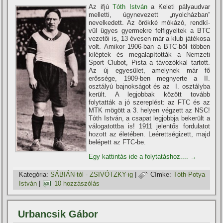
Az ifjú
Tóth István
a Keleti pályaudvar
melletti, úgynevezett „nyolcházban”
nevelkedett. Az örökké mókázó, rendkí­
vül ügyes gyermekre felfigyeltek a BTC
vezetői is, 13 évesen már a klub játékosa
volt. Amikor 1906-ban a BTC-ből többen
kiléptek és megalapí­tották a Nemzeti
Sport Clubot, Pista a távozókkal tartott.
Az új egyesület, amelynek már fő
erőssége, 1909-ben megnyerte a II.
osztályú bajnokságot és az I. osztályba
került. A legjobbak között tovább
folytatták a jó szereplést: az FTC és az
MTK mögött a 3. helyen végzett az NSC!
Tóth István, a csapat legjobbja bekerült a
válogatottba is! 1911 jelentős fordulatot
hozott az életében. Leérettségizett, majd
belépett az FTC-be.
Egy kattintás ide a folytatáshoz....
→
Kategória:
SÁBIÁN-tól - ZSIVÓTZKY-ig
|
Címke:
Tóth-Potya
István
|
10 hozzászólás
Urbancsik Gábor