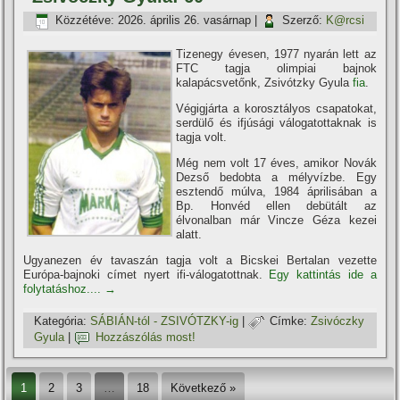
Közzétéve:
2026. április 26. vasárnap
|
Szerző:
K@rcsi
Tizenegy évesen, 1977 nyarán lett az
FTC tagja olimpiai bajnok
kalapácsvetőnk, Zsivótzky Gyula
fia
.
Végigjárta a korosztályos csapatokat,
serdülő és ifjúsági válogatottaknak is
tagja volt.
Még nem volt 17 éves, amikor Novák
Dezső bedobta a mélyví­zbe. Egy
esztendő múlva, 1984 áprilisában a
Bp. Honvéd ellen debütált az
élvonalban már Vincze Géza kezei
alatt.
Ugyanezen év tavaszán tagja volt a Bicskei Bertalan vezette
Európa-bajnoki cí­met nyert ifi-válogatottnak.
Egy kattintás ide a
folytatáshoz....
→
Kategória:
SÁBIÁN-tól - ZSIVÓTZKY-ig
|
Címke:
Zsivóczky
Gyula
|
Hozzászólás most!
1
2
3
…
18
Következő »