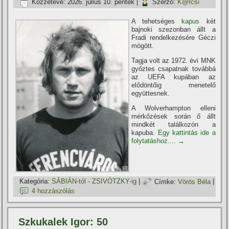
Közzétéve:
2026. július 10. péntek
|
Szerző:
K@rcsi
A tehetséges
kapus
két
bajnoki szezonban állt a
Fradi rendelkezésére Géczi
mögött.
Tagja volt az 1972. évi MNK
győztes csapatnak továbbá
az UEFA kupában az
elődöntőig menetelő
együttesnek.
A Wolverhampton elleni
mérkőzések során ő állt
mindkét találkozón a
kapuba.
Egy kattintás ide a
folytatáshoz....
→
Kategória:
SÁBIÁN-tól - ZSIVÓTZKY-ig
|
Címke:
Vörös Béla
|
4 hozzászólás
Szkukalek Igor: 50