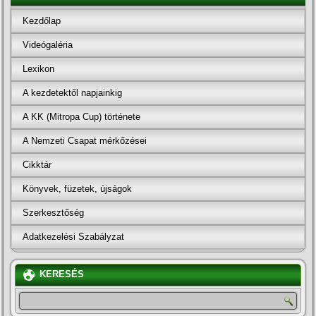
Kezdőlap
Videógaléria
Lexikon
A kezdetektől napjainkig
A KK (Mitropa Cup) története
A Nemzeti Csapat mérkőzései
Cikktár
Könyvek, füzetek, újságok
Szerkesztőség
Adatkezelési Szabályzat
KERESÉS