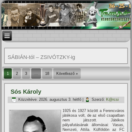
SÁBIÁN-tól – ZSIVÓTZKY-ig
1
2
3
…
18
Következő »
Sós Károly
Közzétéve:
2026. augusztus 3. hétfő
|
Szerző:
K@rcsi
1925 és 1927 között a Ferencváros
játékosa volt, de az első csapatban
nem játszott. Játékos
pályafutásának állomásai: Vasas,
Nemzeti, Attila. Külföldön az FC