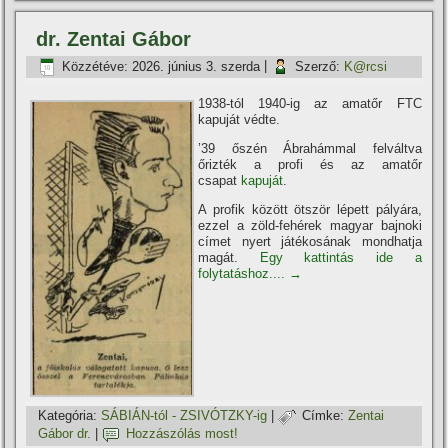
dr. Zentai Gábor
Közzétéve:
2026. június 3. szerda
|
Szerző:
K@rcsi
1938-tól 1940-ig az amatőr FTC
kapuját védte.
’39 őszén Ábrahámmal felváltva
őrizték a profi és az amatőr
csapat
kapuját
.
A profik között ötször lépett pályára,
ezzel a zöld-fehérek magyar bajnoki
cí­met nyert játékosának mondhatja
magát.
Egy kattintás ide a
folytatáshoz....
→
Kategória:
SÁBIÁN-tól - ZSIVÓTZKY-ig
|
Címke:
Zentai
Gábor dr.
|
Hozzászólás most!