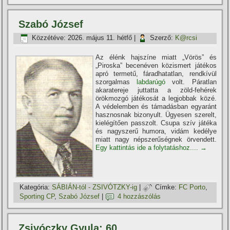
Szabó József
Közzétéve:
2026. május 11. hétfő
|
Szerző:
K@rcsi
Az élénk hajszí­ne miatt „Vörös” és
„Piroska” becenéven közismert játékos
apró termetű, fáradhatatlan, rendkí­vül
szorgalmas
labdarúgó
volt. Páratlan
akaratereje juttatta a zöld-fehérek
örökmozgó játékosát a legjobbak közé.
A védelemben és támadásban egyaránt
hasznosnak bizonyult. Ügyesen szerelt,
kielégí­tően passzolt. Csupa szí­v játéka
és nagyszerű humora, vidám kedélye
miatt nagy népszerűségnek örvendett.
Egy kattintás ide a folytatáshoz....
→
Kategória:
SÁBIÁN-tól - ZSIVÓTZKY-ig
|
Címke:
FC Porto
,
Sporting CP
,
Szabó József
|
4 hozzászólás
Zsivóczky Gyula: 60