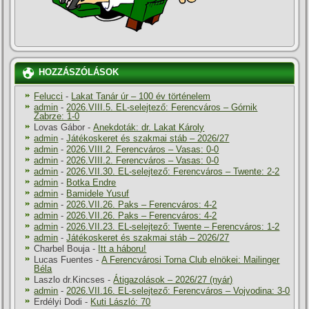
HOZZÁSZÓLÁSOK
Felucci
-
Lakat Tanár úr – 100 év történelem
admin
-
2026.VIII.5. EL-selejtező: Ferencváros – Górnik
Zabrze: 1-0
Lovas Gábor
-
Anekdoták: dr. Lakat Károly
admin
-
Játékoskeret és szakmai stáb – 2026/27
admin
-
2026.VIII.2. Ferencváros – Vasas: 0-0
admin
-
2026.VIII.2. Ferencváros – Vasas: 0-0
admin
-
2026.VII.30. EL-selejtező: Ferencváros – Twente: 2-2
admin
-
Botka Endre
admin
-
Bamidele Yusuf
admin
-
2026.VII.26. Paks – Ferencváros: 4-2
admin
-
2026.VII.26. Paks – Ferencváros: 4-2
admin
-
2026.VII.23. EL-selejtező: Twente – Ferencváros: 1-2
admin
-
Játékoskeret és szakmai stáb – 2026/27
Charbel Bouja
-
Itt a háboru!
Lucas Fuentes
-
A Ferencvárosi Torna Club elnökei: Mailinger
Béla
Laszlo dr.Kincses
-
Átigazolások – 2026/27 (nyár)
admin
-
2026.VII.16. EL-selejtező: Ferencváros – Vojvodina: 3-0
Erdélyi Dodi
-
Kuti László: 70