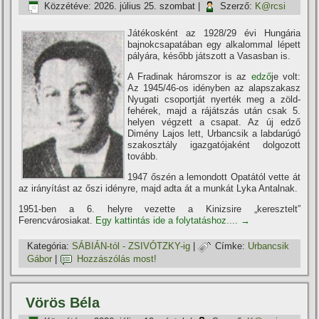
Közzétéve:
2026. július 25. szombat
|
Szerző:
K@rcsi
Játékosként az 1928/29 évi Hungária
bajnokcsapatában egy alkalommal lépett
pályára, később játszott a Vasasban is.
A Fradinak háromszor is az
edző
je volt:
Az 1945/46-os idényben az alapszakasz
Nyugati csoportját nyerték meg a zöld-
fehérek, majd a rájátszás után csak 5.
helyen végzett a csapat. Az új edző
Dimény Lajos lett, Urbancsik a labdarúgó
szakosztály igazgatójaként dolgozott
tovább.
1947 őszén a lemondott Opatától vette át
az irányí­tást az őszi idényre, majd adta át a munkát Lyka Antalnak.
1951-ben a 6. helyre vezette a Kinizsire „keresztelt”
Ferencvárosiakat.
Egy kattintás ide a folytatáshoz....
→
Kategória:
SÁBIÁN-tól - ZSIVÓTZKY-ig
|
Címke:
Urbancsik
Gábor
|
Hozzászólás most!
Vörös Béla