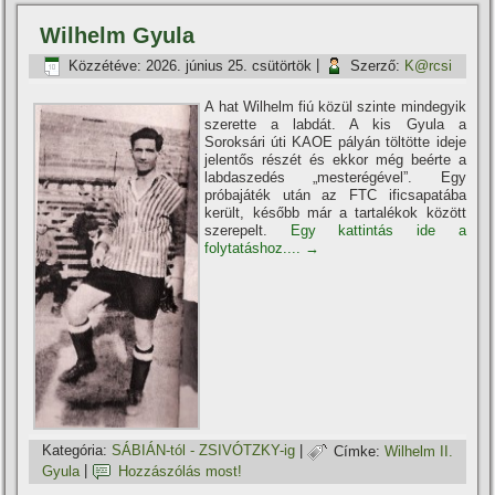
Wilhelm Gyula
Közzétéve:
2026. június 25. csütörtök
|
Szerző:
K@rcsi
A hat Wilhelm fiú közül szinte mindegyik
szerette a labdát. A kis Gyula a
Soroksári úti KAOE pályán töltötte ideje
jelentős részét és ekkor még beérte a
labdaszedés „mesterégével”. Egy
próbajáték után az FTC ificsapatába
került, később már a tartalékok között
szerepelt.
Egy kattintás ide a
folytatáshoz....
→
Kategória:
SÁBIÁN-tól - ZSIVÓTZKY-ig
|
Címke:
Wilhelm II.
Gyula
|
Hozzászólás most!