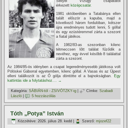
Sellyei Ví­zügy csapatától
érkezett
középcsatár
.
1981 októberében a Tatabánya ellen
talált először a kapuba, majd a
következő három fordulóban, kétszer
újra eredményes tudott lenni, 5 góllal
és egy ezüstéremmel zárta a szezont
a fiatal játékos.
A 1982/83-as szezonban kilenc
tétmeccsen lőtt találat fűződik a
nevéhez, egy évvel később 8 találattal
zárta a szezont.
Az 1984/85-ös idényben a csapat legeredményesebb játékosa volt
Pölöskei Gáborral egyetemben, kilenc góllal. A Vasas és az Újpest
elleni találkozót is az Ő gólja döntötte el a bajnokságban.
Egy
kattintás ide a folytatáshoz....
→
Kategória:
SÁBIÁN-tól - ZSIVÓTZKY-ig
|
Címke:
Szabadi
László
|
5 hozzászólás
Tóth „Potya” István
Közzétéve:
2026. július 28. kedd
|
Szerző:
mjozef22