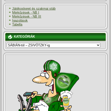
Játékoskeret és szakmai stáb
Mérkőzések - NB I
Mérkőzések - NB III
Igazolások
Tabella
KATEGÓRIÁK
KATEGÓRIÁK