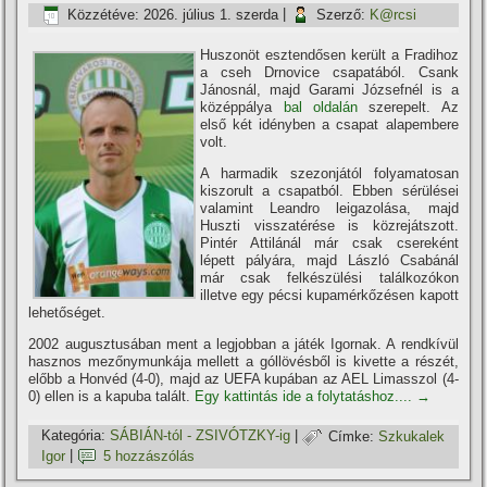
Közzétéve:
2026. július 1. szerda
|
Szerző:
K@rcsi
Huszonöt esztendősen került a Fradihoz
a cseh Drnovice csapatából. Csank
Jánosnál, majd Garami Józsefnél is a
középpálya
bal oldalán
szerepelt. Az
első két idényben a csapat alapembere
volt.
A harmadik szezonjától folyamatosan
kiszorult a csapatból. Ebben sérülései
valamint Leandro leigazolása, majd
Huszti visszatérése is közrejátszott.
Pintér Attilánál már csak csereként
lépett pályára, majd László Csabánál
már csak felkészülési találkozókon
illetve egy pécsi kupamérkőzésen kapott
lehetőséget.
2002 augusztusában ment a legjobban a játék Igornak. A rendkí­vül
hasznos mezőnymunkája mellett a góllövésből is kivette a részét,
előbb a Honvéd (4-0), majd az UEFA kupában az AEL Limasszol (4-
0) ellen is a kapuba talált.
Egy kattintás ide a folytatáshoz....
→
Kategória:
SÁBIÁN-tól - ZSIVÓTZKY-ig
|
Címke:
Szkukalek
Igor
|
5 hozzászólás