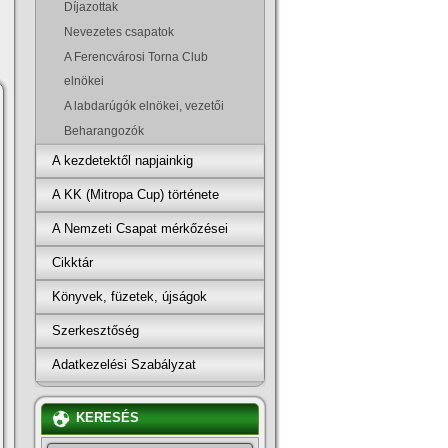
Dí­jazottak
Nevezetes csapatok
A Ferencvárosi Torna Club
elnökei
A labdarúgók elnökei, vezetői
Beharangozók
A kezdetektől napjainkig
A KK (Mitropa Cup) története
A Nemzeti Csapat mérkőzései
Cikktár
Könyvek, füzetek, újságok
Szerkesztőség
Adatkezelési Szabályzat
KERESÉS