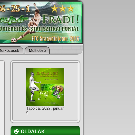
Mérkőzések
Múltidéző
Tapolca, 2027. január
9.
OLDALAK