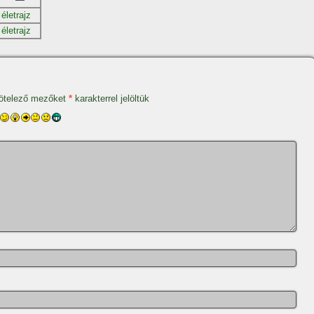
életrajz
életrajz
ötelező mezőket
*
karakterrel jelöltük