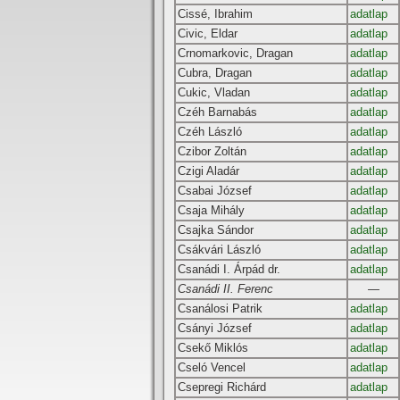
Cissé, Ibrahim
adatlap
Civic, Eldar
adatlap
Crnomarkovic, Dragan
adatlap
Cubra, Dragan
adatlap
Cukic, Vladan
adatlap
Czéh Barnabás
adatlap
Czéh László
adatlap
Czibor Zoltán
adatlap
Czigi Aladár
adatlap
Csabai József
adatlap
Csaja Mihály
adatlap
Csajka Sándor
adatlap
Csákvári László
adatlap
Csanádi I. Árpád dr.
adatlap
Csanádi II. Ferenc
—
Csanálosi Patrik
adatlap
Csányi József
adatlap
Csekő Miklós
adatlap
Cseló Vencel
adatlap
Csepregi Richárd
adatlap