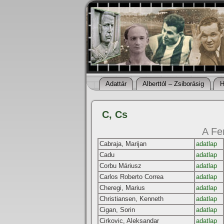
Adattár
Alberttól – Zsiborásig
H
C, Cs
A Fe
Cabraja, Marijan
adatlap
Cadu
adatlap
Corbu Máriusz
adatlap
Carlos Roberto Correa
adatlap
Cheregi, Marius
adatlap
Christiansen, Kenneth
adatlap
Cigan, Sorin
adatlap
Cirkovic, Aleksandar
adatlap