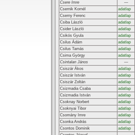
Csere Imre
—
Csernik Kornél
adatlap
Cserny Ferenc
adatlap
Csiba László
adatlap
Csider László
adatlap
Csikós Gyula
adatlap
Csilus Ádám
adatlap
Csilus Tamás
adatlap
Csima György
adatlap
Csintalan János
—
Csiszár Ákos
adatlap
Csiszár István
adatlap
Csiszár Zoltán
adatlap
Csizmadia Csaba
adatlap
Csizmadia István
adatlap
Csoknay Norbert
adatlap
Csoknyai Tibor
adatlap
Csomány Imre
adatlap
Csonka András
adatlap
Csontos Dominik
adatlap
Csontos József
—