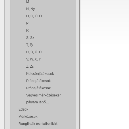
M
N, Ny
O, Ó, Ö, Ő
P
R
S, Sz
T, Ty
U, Ú, Ü, Ű
V, W, X, Y
Z, Zs
Kölcsönjátékosok
Próbajátékosok
Próbajátékosok
Vegyes mérkőzéseken
pályára lépő…
Edzők
Mérkőzések
Ranglisták és statisztikák