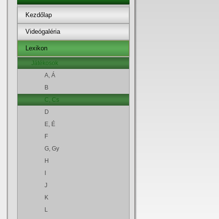
Kezdőlap
Videógaléria
Lexikon
Játékosok
A, Á
B
C, Cs
D
E, É
F
G, Gy
H
I
J
K
L