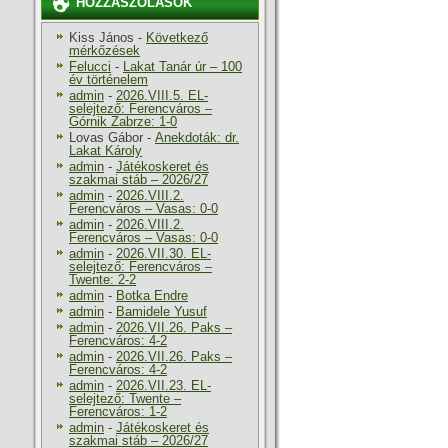
HOZZÁSZÓLÁSOK
Kiss János
-
Következő
mérkőzések
Felucci
-
Lakat Tanár úr – 100
év történelem
admin
-
2026.VIII.5. EL-
selejtező: Ferencváros –
Górnik Zabrze: 1-0
Lovas Gábor
-
Anekdoták: dr.
Lakat Károly
admin
-
Játékoskeret és
szakmai stáb – 2026/27
admin
-
2026.VIII.2.
Ferencváros – Vasas: 0-0
admin
-
2026.VIII.2.
Ferencváros – Vasas: 0-0
admin
-
2026.VII.30. EL-
selejtező: Ferencváros –
Twente: 2-2
admin
-
Botka Endre
admin
-
Bamidele Yusuf
admin
-
2026.VII.26. Paks –
Ferencváros: 4-2
admin
-
2026.VII.26. Paks –
Ferencváros: 4-2
admin
-
2026.VII.23. EL-
selejtező: Twente –
Ferencváros: 1-2
admin
-
Játékoskeret és
szakmai stáb – 2026/27