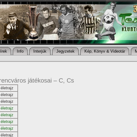
í­rek
Info
Interjúk
Jegyzetek
Kép, Könyv & Videotár
rencváros játékosai – C, Cs
életrajz
életrajz
életrajz
életrajz
életrajz
életrajz
életrajz
életrajz