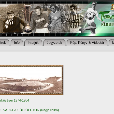
í­rek
Info
Interjúk
Jegyzetek
Kép, Könyv & Videotár
érkőzései 1974-1984
ZCSAPAT AZ ÜLLŐI ÚTON (Nagy Ildikó)