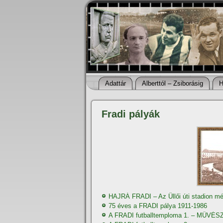
Adattár
Alberttól – Zsiborásig
H
Fradi pályák
HAJRÁ FRADI – Az Üllői úti stadion m
75 éves a FRADI pálya 1911-1986
A FRADI futballtemploma 1. – MŰVÉS