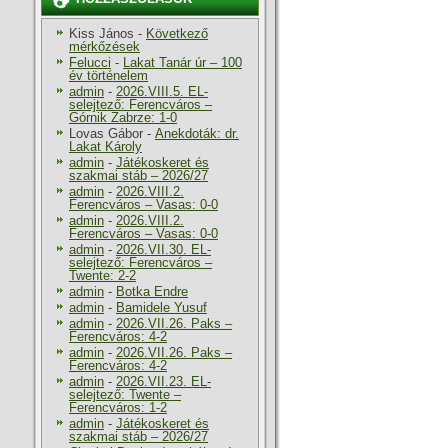
Kiss János
-
Következő
mérkőzések
Felucci
-
Lakat Tanár úr – 100
év történelem
admin
-
2026.VIII.5. EL-
selejtező: Ferencváros –
Górnik Zabrze: 1-0
Lovas Gábor
-
Anekdoták: dr.
Lakat Károly
admin
-
Játékoskeret és
szakmai stáb – 2026/27
admin
-
2026.VIII.2.
Ferencváros – Vasas: 0-0
admin
-
2026.VIII.2.
Ferencváros – Vasas: 0-0
admin
-
2026.VII.30. EL-
selejtező: Ferencváros –
Twente: 2-2
admin
-
Botka Endre
admin
-
Bamidele Yusuf
admin
-
2026.VII.26. Paks –
Ferencváros: 4-2
admin
-
2026.VII.26. Paks –
Ferencváros: 4-2
admin
-
2026.VII.23. EL-
selejtező: Twente –
Ferencváros: 1-2
admin
-
Játékoskeret és
szakmai stáb – 2026/27