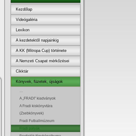
Kezdőlap
Videógaléria
Lexikon
A kezdetektől napjainkig
A KK (Mitropa Cup) története
A Nemzeti Csapat mérkőzései
Cikktár
Könyvek, füzetek, újságok
…
A „FRADI” kiadványok
A Fradi kiskönyvtára
(Zsebkönyvek)
Fradi Futballmúzeum
Fradi pályák
Fradisták fényképalbuma