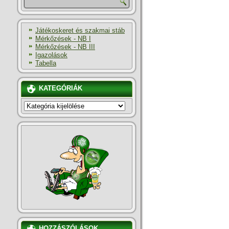
Játékoskeret és szakmai stáb
Mérkőzések - NB I
Mérkőzések - NB III
Igazolások
Tabella
KATEGÓRIÁK
KATEGÓRIÁK
HOZZÁSZÓLÁSOK