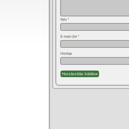
Név
*
E-mail cím
*
Honlap