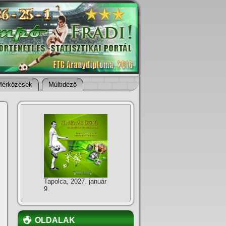
Mérkőzések
Múltidéző
Tapolca, 2027. január
9.
OLDALAK