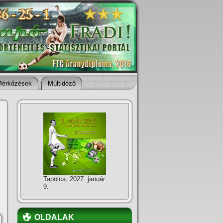
Mérkőzések
Múltidéző
Tapolca, 2027. január
9.
OLDALAK