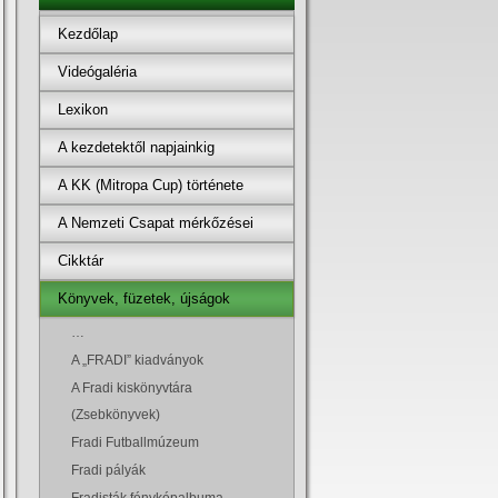
Kezdőlap
Videógaléria
Lexikon
A kezdetektől napjainkig
A KK (Mitropa Cup) története
A Nemzeti Csapat mérkőzései
Cikktár
Könyvek, füzetek, újságok
…
A „FRADI” kiadványok
A Fradi kiskönyvtára
(Zsebkönyvek)
Fradi Futballmúzeum
Fradi pályák
Fradisták fényképalbuma