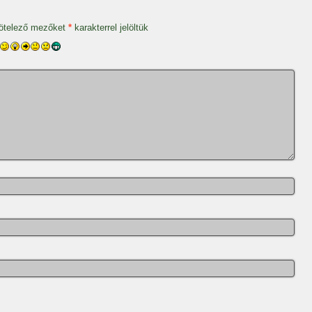
ötelező mezőket
*
karakterrel jelöltük