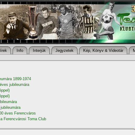
í­rek
Info
Interjúk
Jegyzetek
Kép, Könyv & Videotár
leumára 1899-1974
 éves jubileumára
éppel)
éppel)
ubileumára
 jubileumára
100 éves Ferencváros
a Ferencvárosi Torna Club