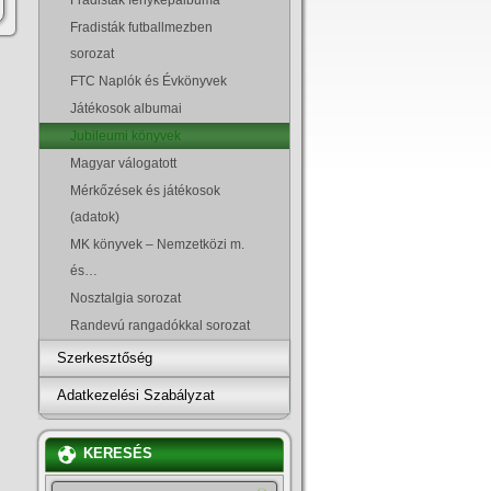
Fradisták futballmezben
sorozat
FTC Naplók és Évkönyvek
Játékosok albumai
Jubileumi könyvek
Magyar válogatott
Mérkőzések és játékosok
(adatok)
MK könyvek – Nemzetközi m.
és…
Nosztalgia sorozat
Randevú rangadókkal sorozat
Szerkesztőség
Adatkezelési Szabályzat
KERESÉS