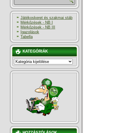
Játékoskeret és szakmai stáb
Mérkőzések - NB I
Mérkőzések - NB III
Igazolások
Tabella
KATEGÓRIÁK
KATEGÓRIÁK
HOZZÁSZÓLÁSOK