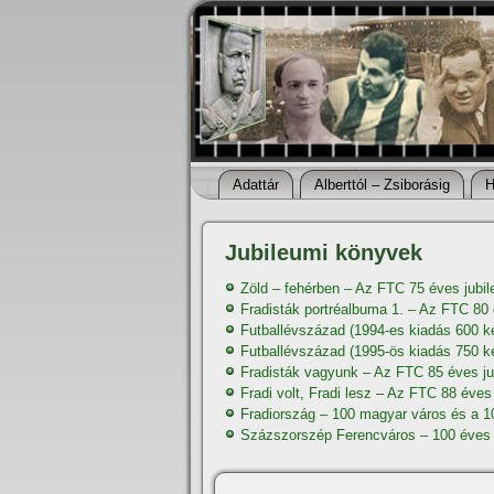
Adattár
Alberttól – Zsiborásig
H
Jubileumi könyvek
Zöld – fehérben – Az FTC 75 éves jubi
Fradisták portréalbuma 1. – Az FTC 80
Futballévszázad (1994-es kiadás 600 k
Futballévszázad (1995-ös kiadás 750 k
Fradisták vagyunk – Az FTC 85 éves j
Fradi volt, Fradi lesz – Az FTC 88 éves
Fradiország – 100 magyar város és a 
Százszorszép Ferencváros – 100 éves 