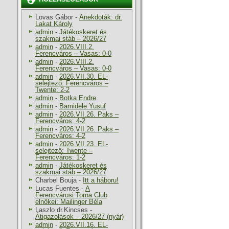
Lovas Gábor
-
Anekdoták: dr.
Lakat Károly
admin
-
Játékoskeret és
szakmai stáb – 2026/27
admin
-
2026.VIII.2.
Ferencváros – Vasas: 0-0
admin
-
2026.VIII.2.
Ferencváros – Vasas: 0-0
admin
-
2026.VII.30. EL-
selejtező: Ferencváros –
Twente: 2-2
admin
-
Botka Endre
admin
-
Bamidele Yusuf
admin
-
2026.VII.26. Paks –
Ferencváros: 4-2
admin
-
2026.VII.26. Paks –
Ferencváros: 4-2
admin
-
2026.VII.23. EL-
selejtező: Twente –
Ferencváros: 1-2
admin
-
Játékoskeret és
szakmai stáb – 2026/27
Charbel Bouja
-
Itt a háboru!
Lucas Fuentes
-
A
Ferencvárosi Torna Club
elnökei: Mailinger Béla
Laszlo dr.Kincses
-
Átigazolások – 2026/27 (nyár)
admin
-
2026.VII.16. EL-