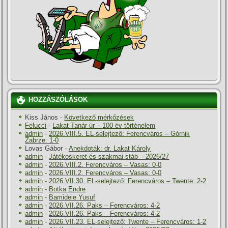
HOZZÁSZÓLÁSOK
Kiss János
-
Következő mérkőzések
Felucci
-
Lakat Tanár úr – 100 év történelem
admin
-
2026.VIII.5. EL-selejtező: Ferencváros – Górnik
Zabrze: 1-0
Lovas Gábor
-
Anekdoták: dr. Lakat Károly
admin
-
Játékoskeret és szakmai stáb – 2026/27
admin
-
2026.VIII.2. Ferencváros – Vasas: 0-0
admin
-
2026.VIII.2. Ferencváros – Vasas: 0-0
admin
-
2026.VII.30. EL-selejtező: Ferencváros – Twente: 2-2
admin
-
Botka Endre
admin
-
Bamidele Yusuf
admin
-
2026.VII.26. Paks – Ferencváros: 4-2
admin
-
2026.VII.26. Paks – Ferencváros: 4-2
admin
-
2026.VII.23. EL-selejtező: Twente – Ferencváros: 1-2