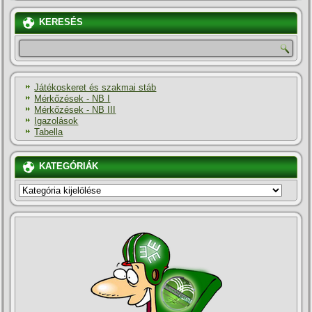
KERESÉS
Játékoskeret és szakmai stáb
Mérkőzések - NB I
Mérkőzések - NB III
Igazolások
Tabella
KATEGÓRIÁK
KATEGÓRIÁK