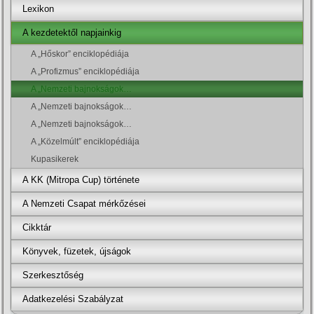
Lexikon
A kezdetektől napjainkig
A „Hőskor” enciklopédiája
A „Profizmus” enciklopédiája
A „Nemzeti bajnokságok…
A „Nemzeti bajnokságok…
A „Nemzeti bajnokságok…
A „Közelmúlt” enciklopédiája
Kupasikerek
A KK (Mitropa Cup) története
A Nemzeti Csapat mérkőzései
Cikktár
Könyvek, füzetek, újságok
Szerkesztőség
Adatkezelési Szabályzat