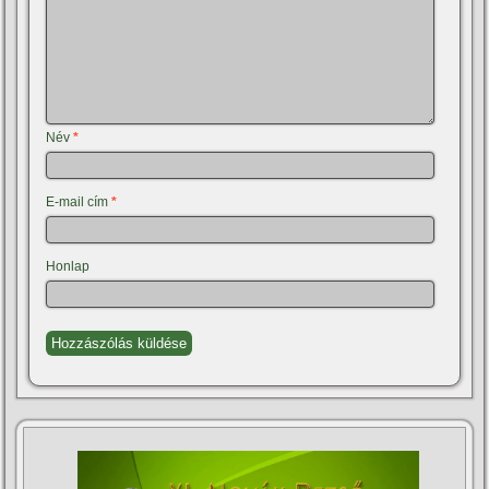
Név
*
E-mail cím
*
Honlap