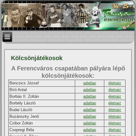
Kölcsönjátékosok
A Ferencváros csapatában pályára lépő
kölcsönjátékosok:
Bencsics József
adatlap
életrajz
Bí­ró Antal
adatlap
életrajz
Borbás II. Zoltán
adatlap
életrajz
Borbély László
adatlap
életrajz
Budai László
adatlap
életrajz
Buzánszky Jenő
adatlap
életrajz
Czibor Zoltán
adatlap
életrajz
Csepregi Béla
adatlap
életrajz