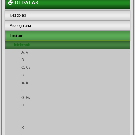
OLDALAK
Kezdőlap
Videógaléria
Lexikon
Játékosok
A, Á
B
C, Cs
D
E, É
F
G, Gy
H
I
J
K