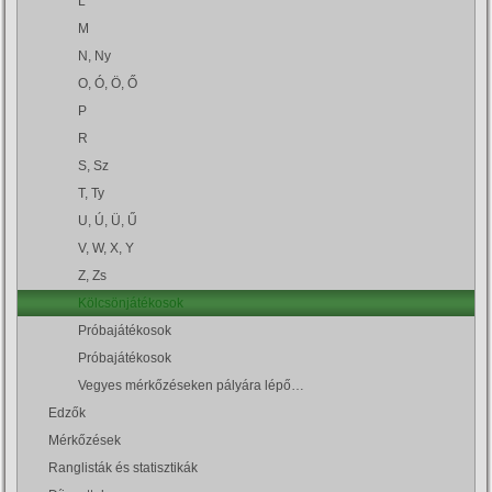
L
M
N, Ny
O, Ó, Ö, Ő
P
R
S, Sz
T, Ty
U, Ú, Ü, Ű
V, W, X, Y
Z, Zs
Kölcsönjátékosok
Próbajátékosok
Próbajátékosok
Vegyes mérkőzéseken pályára lépő…
Edzők
Mérkőzések
Ranglisták és statisztikák