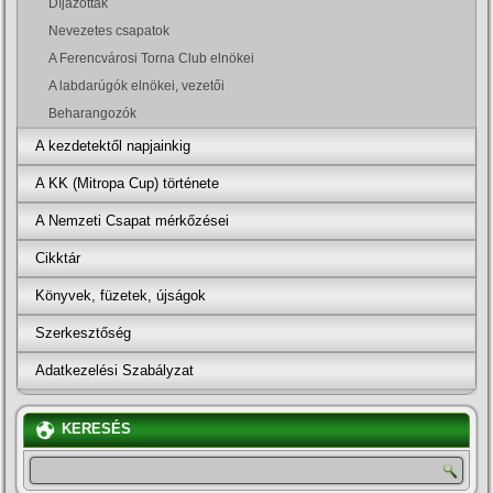
Dí­jazottak
Nevezetes csapatok
A Ferencvárosi Torna Club elnökei
A labdarúgók elnökei, vezetői
Beharangozók
A kezdetektől napjainkig
A KK (Mitropa Cup) története
A Nemzeti Csapat mérkőzései
Cikktár
Könyvek, füzetek, újságok
Szerkesztőség
Adatkezelési Szabályzat
KERESÉS