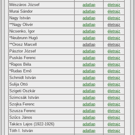
Mészáros József
adatlap
életrajz
Murai Sándor
adatlap
életrajz
Nagy István
adatlap
életrajz
**Nagy Olivér
adatlap
életrajz
Nicsenko, Igor
adatlap
életrajz
*Neubrunn Hugó
adatlap
életrajz
**Orosz Marcell
adatlap
életrajz
Pásztor József
adatlap
életrajz
Puskás Ferenc
adatlap
életrajz
*Rapos Béla
adatlap
életrajz
*Rudas Ernő
adatlap
életrajz
Schmidt István
adatlap
életrajz
Sulija Ottó
adatlap
életrajz
Szigeti Oszkár
adatlap
életrajz
Szimcsák István
adatlap
életrajz
Szojka Ferenc
adatlap
életrajz
Szusza Ferenc
adatlap
életrajz
Szűcs János
adatlap
életrajz
Takács Lajos (1922-1926)
adatlap
életrajz
Tóth I. István
adatlap
életrajz