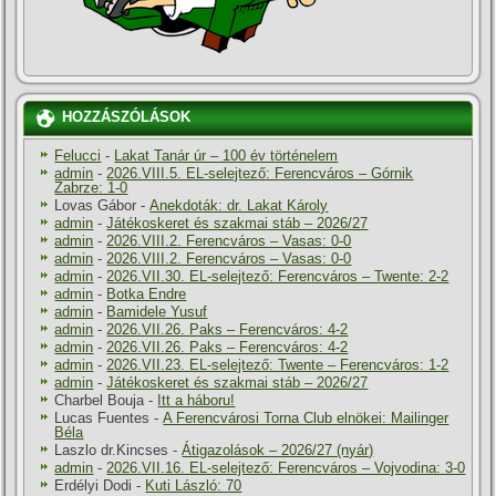
HOZZÁSZÓLÁSOK
Felucci
-
Lakat Tanár úr – 100 év történelem
admin
-
2026.VIII.5. EL-selejtező: Ferencváros – Górnik
Zabrze: 1-0
Lovas Gábor
-
Anekdoták: dr. Lakat Károly
admin
-
Játékoskeret és szakmai stáb – 2026/27
admin
-
2026.VIII.2. Ferencváros – Vasas: 0-0
admin
-
2026.VIII.2. Ferencváros – Vasas: 0-0
admin
-
2026.VII.30. EL-selejtező: Ferencváros – Twente: 2-2
admin
-
Botka Endre
admin
-
Bamidele Yusuf
admin
-
2026.VII.26. Paks – Ferencváros: 4-2
admin
-
2026.VII.26. Paks – Ferencváros: 4-2
admin
-
2026.VII.23. EL-selejtező: Twente – Ferencváros: 1-2
admin
-
Játékoskeret és szakmai stáb – 2026/27
Charbel Bouja
-
Itt a háboru!
Lucas Fuentes
-
A Ferencvárosi Torna Club elnökei: Mailinger
Béla
Laszlo dr.Kincses
-
Átigazolások – 2026/27 (nyár)
admin
-
2026.VII.16. EL-selejtező: Ferencváros – Vojvodina: 3-0
Erdélyi Dodi
-
Kuti László: 70