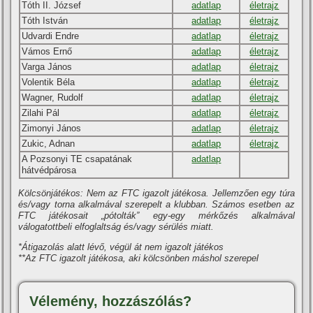
Tóth II. József
adatlap
életrajz
Tóth István
adatlap
életrajz
Udvardi Endre
adatlap
életrajz
Vámos Ernő
adatlap
életrajz
Varga János
adatlap
életrajz
Volentik Béla
adatlap
életrajz
Wagner, Rudolf
adatlap
életrajz
Zilahi Pál
adatlap
életrajz
Zimonyi János
adatlap
életrajz
Zukic, Adnan
adatlap
életrajz
A Pozsonyi TE csapatának
adatlap
hátvédpárosa
Kölcsönjátékos: Nem az FTC igazolt játékosa. Jellemzően egy túra
és/vagy torna alkalmával szerepelt a klubban. Számos esetben az
FTC játékosait „pótolták” egy-egy mérkőzés alkalmával
válogatottbeli elfoglaltság és/vagy sérülés miatt.
*Átigazolás alatt lévő, végül át nem igazolt játékos
**Az FTC igazolt játékosa, aki kölcsönben máshol szerepel
Vélemény, hozzászólás?