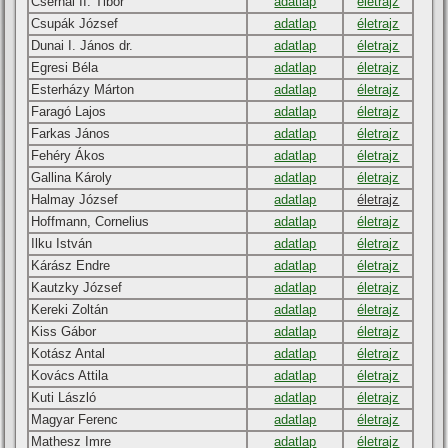
Csernai II. Tibor
adatlap
életrajz
Csupák József
adatlap
életrajz
Dunai I. János dr.
adatlap
életrajz
Egresi Béla
adatlap
életrajz
Esterházy Márton
adatlap
életrajz
Faragó Lajos
adatlap
életrajz
Farkas János
adatlap
életrajz
Fehéry Ákos
adatlap
életrajz
Gallina Károly
adatlap
életrajz
Halmay József
adatlap
életrajz
Hoffmann, Cornelius
adatlap
életrajz
Ilku István
adatlap
életrajz
Kárász Endre
adatlap
életrajz
Kautzky József
adatlap
életrajz
Kereki Zoltán
adatlap
életrajz
Kiss Gábor
adatlap
életrajz
Kotász Antal
adatlap
életrajz
Kovács Attila
adatlap
életrajz
Kuti László
adatlap
életrajz
Magyar Ferenc
adatlap
életrajz
Mathesz Imre
adatlap
életrajz