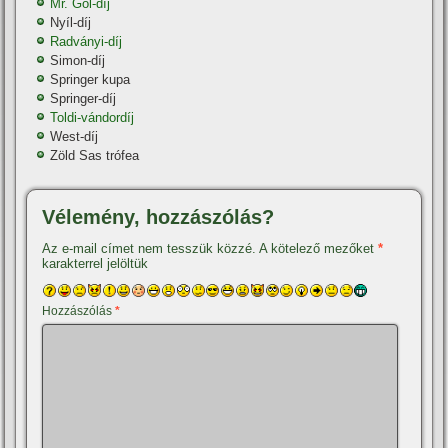
Mr. Gól-dí­j
Nyí­l-dí­j
Radványi-dí­j
Simon-dí­j
Springer kupa
Springer-dí­j
Toldi-vándordí­j
West-dí­j
Zöld Sas trófea
Vélemény, hozzászólás?
Az e-mail címet nem tesszük közzé.
A kötelező mezőket
*
karakterrel jelöltük
Hozzászólás
*