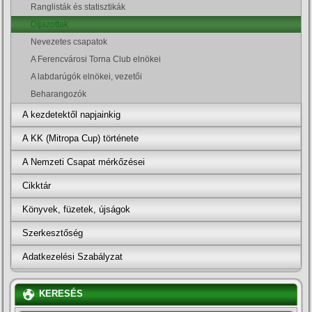
Ranglisták és statisztikák
Dí­jazottak
Nevezetes csapatok
A Ferencvárosi Torna Club elnökei
A labdarúgók elnökei, vezetői
Beharangozók
A kezdetektől napjainkig
A KK (Mitropa Cup) története
A Nemzeti Csapat mérkőzései
Cikktár
Könyvek, füzetek, újságok
Szerkesztőség
Adatkezelési Szabályzat
KERESÉS