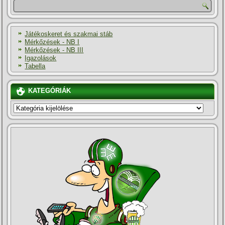
Játékoskeret és szakmai stáb
Mérkőzések - NB I
Mérkőzések - NB III
Igazolások
Tabella
KATEGÓRIÁK
KATEGÓRIÁK