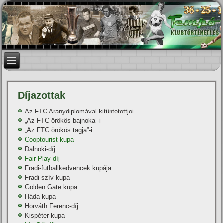
Dí­jazottak
Az FTC Aranydiplomával kitüntetettjei
„Az FTC örökös bajnoka”-i
„Az FTC örökös tagja”-i
Cooptourist kupa
Dalnoki-dí­j
Fair Play-dí­j
Fradi-futballkedvencek kupája
Fradi-szí­v kupa
Golden Gate kupa
Háda kupa
Horváth Ferenc-dí­j
Kispéter kupa