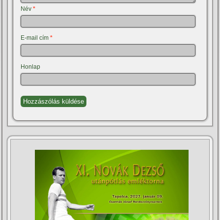
Név
*
E-mail cím
*
Honlap