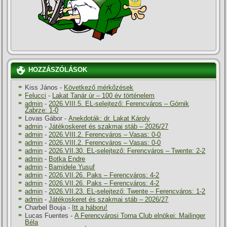
HOZZÁSZÓLÁSOK
Kiss János
-
Következő mérkőzések
Felucci
-
Lakat Tanár úr – 100 év történelem
admin
-
2026.VIII.5. EL-selejtező: Ferencváros – Górnik
Zabrze: 1-0
Lovas Gábor
-
Anekdoták: dr. Lakat Károly
admin
-
Játékoskeret és szakmai stáb – 2026/27
admin
-
2026.VIII.2. Ferencváros – Vasas: 0-0
admin
-
2026.VIII.2. Ferencváros – Vasas: 0-0
admin
-
2026.VII.30. EL-selejtező: Ferencváros – Twente: 2-2
admin
-
Botka Endre
admin
-
Bamidele Yusuf
admin
-
2026.VII.26. Paks – Ferencváros: 4-2
admin
-
2026.VII.26. Paks – Ferencváros: 4-2
admin
-
2026.VII.23. EL-selejtező: Twente – Ferencváros: 1-2
admin
-
Játékoskeret és szakmai stáb – 2026/27
Charbel Bouja
-
Itt a háboru!
Lucas Fuentes
-
A Ferencvárosi Torna Club elnökei: Mailinger
Béla