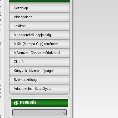
z
Kezdőlap
,
a
Videógaléria
e
,
Lexikon
,
.
A kezdetektől napjainkig
A KK (Mitropa Cup) története
)
A Nemzeti Csapat mérkőzései
Cikktár
Könyvek, füzetek, újságok
Szerkesztőség
s
Adatkezelési Szabályzat
p
e
ó
KERESÉS
)