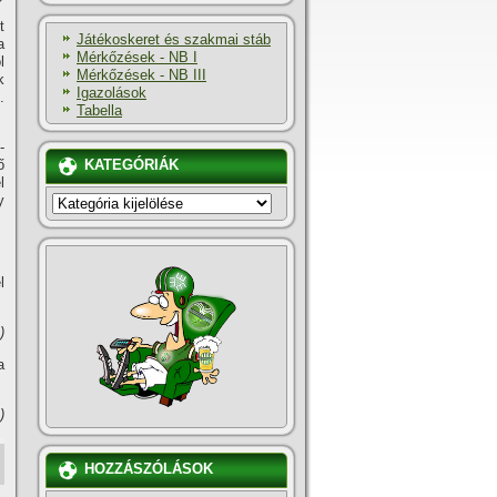
t
Játékoskeret és szakmai stáb
a
Mérkőzések - NB I
l
Mérkőzések - NB III
k
Igazolások
.
Tabella
­
ő
KATEGÓRIÁK
l
KATEGÓRIÁK
y
l
)
a
)
HOZZÁSZÓLÁSOK