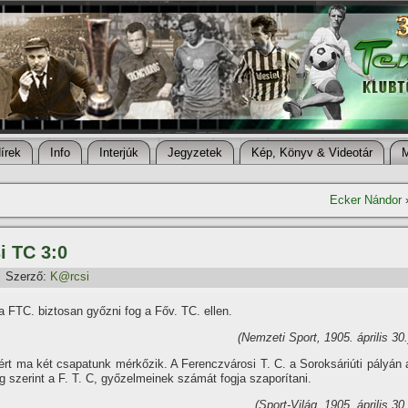
í­rek
Info
Interjúk
Jegyzetek
Kép, Könyv & Videotár
Ecker Nándor
i TC 3:0
Szerző:
K@rcsi
a FTC. biztosan győzni fog a Főv. TC. ellen.
(Nemzeti Sport, 1905. április 30.
ért ma két csapatunk mérkőzik. A Ferenczvárosi T. C. a Soroksáriúti pályán 
g szerint a F. T. C, győzelmeinek számát fogja szaporí­tani.
(Sport-Világ, 1905. április 30.