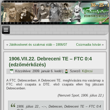
«
Játékoskeret és szakmai stáb – 1906/07
Csizmadia István
»
1906.VII.22. Debreceni TE – FTC 0:4
(edzőmérkőzés)
Közzétéve:
2009. január 6. kedd
|
Szerző:
K@rcsi
A FTC. Debrecenben. A Debreceni TE. meghí­vására ma vasárnap a
FTC. első csapata a DTE. első csapata ellen fog játszani
Debrecenben.
(Nemzeti Sport, 1906. július 22.)
1906. július 22., –:–, Debrecen, Debreceni TE – FTC 0:4