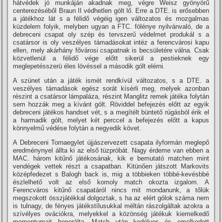
hátvédek jó munkáján akadnak meg, végre Weisz gyönyörű
centerezéséből Braun II védhetlen gólt lő. Erre a DTE. is erősebben
a játékhoz lát s a félidő végéig igen változatos és mozgalmas
küzdelem folyik, melyben ugyan a FTC. fölénye nyilvánvaló, de a
debreceni csapat oly szép és tervszerű védelmet produkál s a
csatársor is oly veszélyes támadásokat intéz a ferencvárosi kapu
ellen, mely akárhány fővárosi csapatnak is becsületére válna. Csak
közvetlenül a félidő vége előtt sikerül a pestieknek egy
meglepetésszerü éles lövéssel a második gólt elérni.
A szünet után a játék ismét rendkí­vül változatos, s a DTE. a
veszélyes támadások egész sorát kí­sérli meg, melyek azonban
részint a csatársor lámpaláza, részint Manglitz remek játéka folytán
sem hozzák meg a kí­vánt gólt. Röviddel befejezés előtt az egyik
debreceni játékos handset vét, s a megí­télt büntető rúgásból érik el
a harmadik gólt, melyet két perccel a befejezés előtt a kapus
könnyelmű védése folytán a negyedik követ.
A Debreceni Tornaegylet újjászervezett csapata ilyformán meglepő
eredménynyel állta ki az első tüzpróbát. Nagy érdeme van ebben a
MAC. három kitűnő játékosának, kik e bemutató matchen mint
vendégek vettek részt a csapatban. Kitünően játszott Markovits
középfedezet s Balogh back is, mig a többieken többé-kevésbbé
észlelhető volt az első komoly match okozta izgalom. A
Ferencváros kitűnő csapatáról nincs mit mondanunk, a tőlük
megszokott összjátékkal dolgoztak, s ha az elért gólok száma nem
is tulnagy, de fényes játékstí­lusukkal méltán rászolgáltak azokra a
szí­vélyes ovációkra, melyekkel a közönség játékuk kiemelkedő
momentumait honorálta. Match után kedélyes és emelkedett