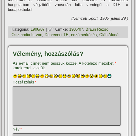
hangulatban végződött vacsorán látta vendégül a DTE. a
budapestieket.
(Nemzeti Sport, 1906. július 29.)
Kategória:
1906/07
|
Címke:
1906/07
,
Braun Rezső
,
Csizmadia István
,
Debreceni TE
,
edzőmérkőzés
,
Oláh Aladár
Vélemény, hozzászólás?
Az e-mail címet nem tesszük közzé.
A kötelező mezőket
*
karakterrel jelöltük
Hozzászólás
*
Név
*