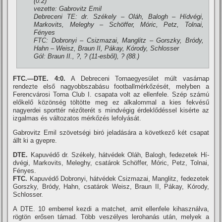
(0:2)
vezette: Gabrovitz Emil
Debreceni TE: dr. Székely – Oláh, Balogh – Hí­dvégi,
Markovits, Meleghy – Schöffer, Móric, Petz, Tolnai,
Fényes
FTC: Dobronyi – Csizmazai, Manglitz – Gorszky, Bródy,
Hahn – Weisz, Braun II, Pákay, Kórody, Schlosser
Gól: Braun II., ?, ? (11-esből), ? (88.)
FTC.—DTE. 4:0.
A Debreceni Tornaegyesület múlt vasárnap
rendezte első nagyobbszabásu footballmérkőzését, melyben a
Ferencvárosi Torna Club I. csapata volt az ellenfele. Szép számú
előkelő közönség töltötte meg ez alkalommal a kies fekvésű
nagyerdei sporttér nézőterét s mindvégig érdeklődéssel kisérte az
izgalmas és változatos mérkőzés lefolyását.
Gabrovitz Emil szövetségi biró jeladására a következő két csapat
állt ki a gyepre.
DTE.
Kapuvédő dr. Székely, hátvédek Oláh, Balogh, fedezetek Hí­
dvégi, Markovits, Meleghy, csatárok Schöffer, Móric, Petz, Tolnai,
Fényes.
FTC.
Kapuvédő Dobronyi, hátvédek Csizmazai, Manglitz, fedezetek
Gorszky, Bródy, Hahn, csatárok Weisz, Braun II, Pákay, Kórody,
Schlosser.
A DTE. 10 emberrel kezdi a matchet, amit ellenfele kihasználva,
rögtön erősen támad. Több veszélyes lerohanás után, melyek a