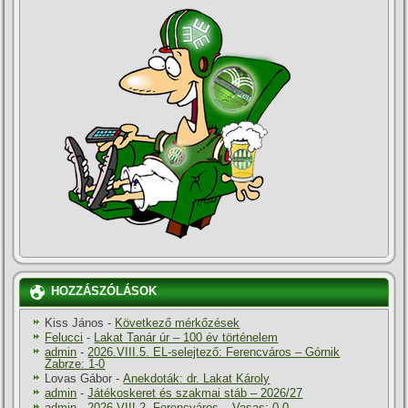
HOZZÁSZÓLÁSOK
Kiss János
-
Következő mérkőzések
Felucci
-
Lakat Tanár úr – 100 év történelem
admin
-
2026.VIII.5. EL-selejtező: Ferencváros – Górnik
Zabrze: 1-0
Lovas Gábor
-
Anekdoták: dr. Lakat Károly
admin
-
Játékoskeret és szakmai stáb – 2026/27
admin
-
2026.VIII.2. Ferencváros – Vasas: 0-0