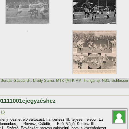
,
Borbás Gáspár dr.
,
Bródy Samu
,
MTK (MTK-VM; Hungária)
,
NB1
,
Schlosser
01111001ejegyzéshez
:13
ny idézhet elő változást, ha Kertész III. teljesen felépül. Ez
Domonkos, — Révész, Csüdör, — Biró, Vágó, Kertész III., —
z I., Szántó. Egyébként nagyon valószí­nű, hogy a középfedezet