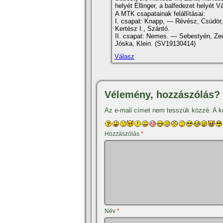
helyét Ellinger, a balfedezet helyét 
A MTK csapatainak felállí­tásai:
I. csapat: Knapp, — Révész, Csüdör, 
Kertész I., Szántó.
II. csapat: Nemes. — Sebestyén, Ze
Jóska, Klein. (SV19130414)
Válasz
Vélemény, hozzászólás?
Az e-mail címet nem tesszük közzé.
A k
Hozzászólás
*
Név
*