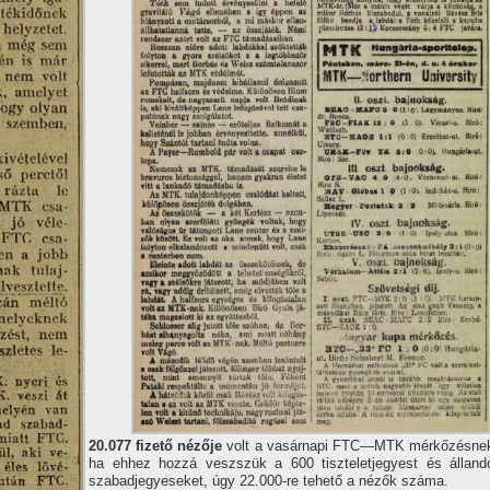
20.077 fizető nézője
volt a vasárnapi FTC—MTK mérkőzésne
ha ehhez hozzá veszszük a 600 tiszteletjegyest és álland
szabadjegyeseket, úgy 22.000-re tehető a nézők száma.