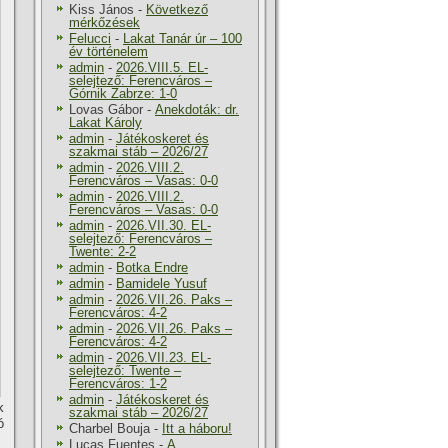
Kiss János
-
Következő
mérkőzések
Felucci
-
Lakat Tanár úr – 100
év történelem
admin
-
2026.VIII.5. EL-
selejtező: Ferencváros –
Górnik Zabrze: 1-0
Lovas Gábor
-
Anekdoták: dr.
Lakat Károly
admin
-
Játékoskeret és
szakmai stáb – 2026/27
admin
-
2026.VIII.2.
Ferencváros – Vasas: 0-0
admin
-
2026.VIII.2.
Ferencváros – Vasas: 0-0
admin
-
2026.VII.30. EL-
selejtező: Ferencváros –
Twente: 2-2
admin
-
Botka Endre
admin
-
Bamidele Yusuf
admin
-
2026.VII.26. Paks –
Ferencváros: 4-2
admin
-
2026.VII.26. Paks –
Ferencváros: 4-2
admin
-
2026.VII.23. EL-
selejtező: Twente –
Ferencváros: 1-2
admin
-
Játékoskeret és
k
szakmai stáb – 2026/27
ó
Charbel Bouja
-
Itt a háboru!
Lucas Fuentes
-
A