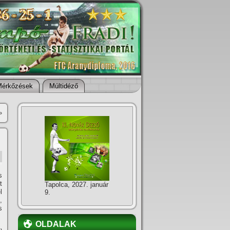
Mérkőzések
Múltidéző
»
s
t
Tapolca, 2027. január
l
9.
,
s
OLDALAK