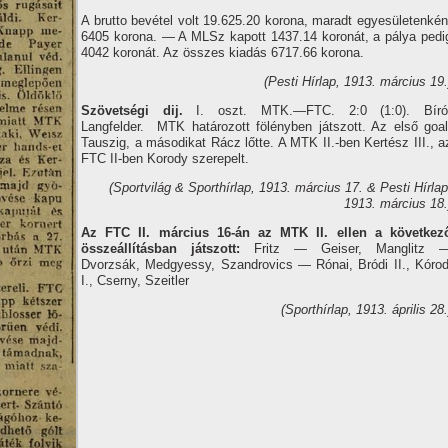
A brutto bevétel volt 19.625.20 korona, maradt egyesületenkén
6405 korona. — A MLSz kapott 1437.14 koronát, a pálya pedi
4042 koronát. Az összes kiadás 6717.66 korona.
(Pesti Hí­rlap, 1913. március 19.
Szövetségi dij.
I. oszt. MTK.—FTC. 2:0 (1:0). Bí­ró
Langfelder. MTK határozott fölényben játszott. Az első goal
Tauszig, a másodikat Rácz lőtte. A MTK II.-ben Kertész III., a
FTC II-ben Korody szerepelt.
(Sportvilág & Sporthí­rlap, 1913. március 17. & Pesti Hí­rlap
1913. március 18.
Az FTC II. március 16-án az MTK II. ellen a következ
összeállí­tásban játszott:
Fritz — Geiser, Manglitz 
Dvorzsák, Medgyessy, Szandrovics — Rónai, Bródi II., Kórod
I., Cserny, Szeitler
(Sporthí­rlap, 1913. április 28.