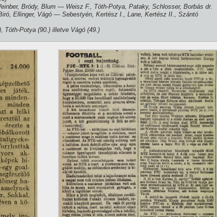
nber, Bródy, Blum — Weisz F., Tóth-Potya, Pataky, Schlosser, Borbás dr.
, Ellinger, Vágó — Sebestyén, Kertész I., Lane, Kertész II., Szántó
, Tóth-Potya (90.) illetve Vágó (49.)