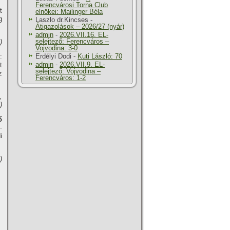
Ferencvárosi Torna Club
t
elnökei: Mailinger Béla
g
Laszlo dr.Kincses
-
Átigazolások – 2026/27 (nyár)
admin
-
2026.VII.16. EL-
selejtező: Ferencváros –
)
Vojvodina: 3-0
Erdélyi Dodi
-
Kuti László: 70
:
admin
-
2026.VII.9. EL-
t
selejtező: Vojvodina –
z
Ferencváros: 1-2
,
)
ő
—
i
)