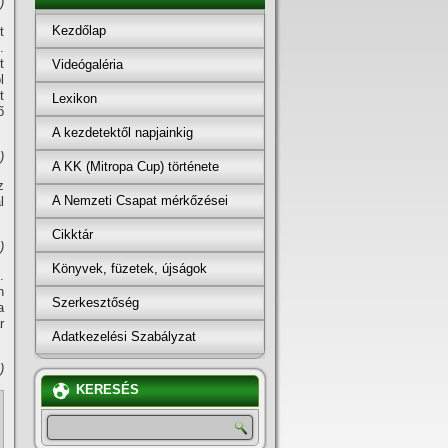
)
Kezdőlap
t
.
t
Videógaléria
l
t
Lexikon
ő
A kezdetektől napjainkig
)
A KK (Mitropa Cup) története
z
A Nemzeti Csapat mérkőzései
l
Cikktár
)
Könyvek, füzetek, újságok
.
n
Szerkesztőség
a
r
Adatkezelési Szabályzat
)
KERESÉS