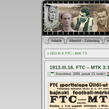
Adattár
Alberttól – Zsiborásig
H
«
1913.III.9. FTC – BAK 7:0
1913.III.16. FTC – MTK 3:
Közzétéve:
2009. január 13. kedd
|