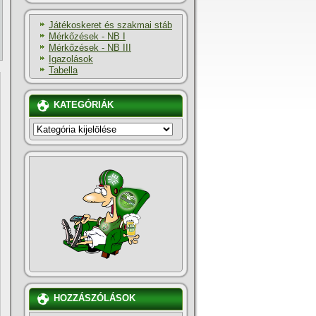
Játékoskeret és szakmai stáb
Mérkőzések - NB I
Mérkőzések - NB III
Igazolások
Tabella
KATEGÓRIÁK
KATEGÓRIÁK
HOZZÁSZÓLÁSOK