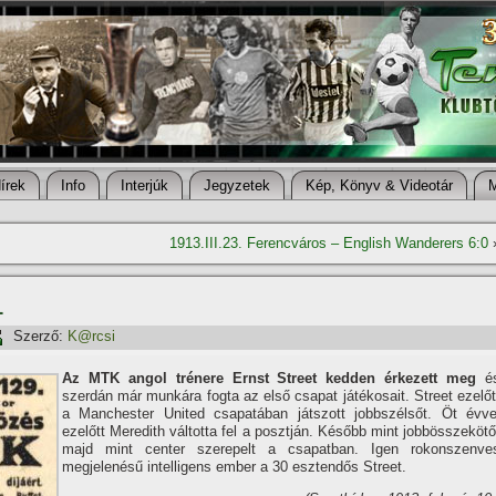
í­rek
Info
Interjúk
Jegyzetek
Kép, Könyv & Videotár
1913.III.23. Ferencváros – English Wanderers 6:0
1
Szerző:
K@rcsi
Az MTK angol trénere Ernst Street kedden érkezett meg
é
szerdán már munkára fogta az első csapat játékosait. Street ezelőt
a Manchester United csapatában játszott jobbszélsőt. Öt évve
ezelőtt Meredith váltotta fel a posztján. Később mint jobbösszekötő
majd mint center szerepelt a csapatban. Igen rokonszenve
megjelenésű intelligens ember a 30 esztendős Street.