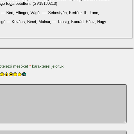
Vágó fogja betölteni. (SV19130210)
— Biró, Ellinger, Vágó, —- Sebestyén, Kertész II., Lane,
ngő — Kovács, Binét, Molnár, — Tausig, Konrád, Rácz, Nagy
ötelező mezőket
*
karakterrel jelöltük