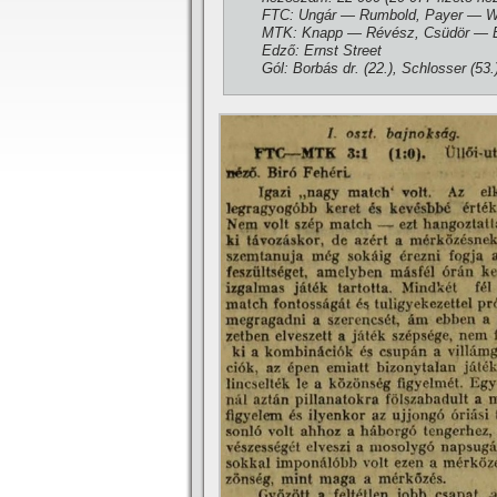
FTC: Ungár — Rumbold, Payer — Wei
MTK: Knapp — Révész, Csüdör — Biró
Edző: Ernst Street
Gól: Borbás dr. (22.), Schlosser (53.)