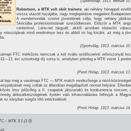
(Sporthí­rlap, 1913. február 10.
Robertson, a MTK volt skót trainere
, aki néhány hónappal ezelőt
vissza utazott hazájába, nagy meglepetésre megjelent Budapesten
A mendemondák szerint jövetelének célja, hogy néhány játékos
Skóciába professionistának szerződtessen. Először a MTK ango
centerével, Lane-nel tárgyalt, akitől azonban elutasí­tó válasz
Hogy misszójának minő eredménye lesz és abból mi fog kisülni, az még a jöv
ba.
(Sportvilág, 1913. március 10.
árnapi FTC mérkőzés nemcsak a két rivális ezidőszerinti erőviszonyát les
912—13. évi szövetségi dí­j sorsa is, amelyben jelenleg a MTK vezet 1 pontta
(Pesti Hí­rlap, 1913. március 13.
ssal lepi meg a vasárnapi FTC — MTK match rendezősége a néző-közönséget
nypályának meg voltak az állandóan megállapí­tott normal helyárai. Ellenbe
őzés lesz (előzőleg a II. csapatok játszanak) és konkurrencia sincsen, 
zönség áldozatkészségének ilyetén való kihasználására felhivjuk a Magya
k ez irányban sürgős tiltó intézkedését.
(Pesti Hí­rlap, 1913. március 14.
FTC – MTK 3:1 (1:0)
ző)