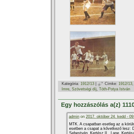
Kategória:
1912/13
|
Címke:
1912/13
Imre
,
Szövetségi dí­j
,
Tóth-Potya István
Egy hozzászólás a(z) 111
admin
on
2017. október 24. kedd - 09
MTK. A csapatban esetleg az a körülmé
esetben a csapat a kővetkező lesz: 
Sebestyén, Kertész II., Lane, Kertés