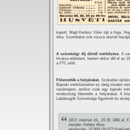
kapott. Majd Kertész Vilire tájt a foga. 
titka. Szombaton már vissza utazott hazájá
A szövetségi dí­j döntő mérkőzése.
A vas
hivatva eldönteni, hanem ekkor dől el az 1
a FTC előtt.
Fölemelték a helyárakat.
Szokatlan újí­tá
Bajnoki mérkőzéseken ez ideig minden verse
vasárnapon, amikor csak egy bajnoki mérk
rendezőség fölemelte a helyárakat. A kö
Labdarugók Szövetsége figyelmét és elvárju
1913. március 16., 15:30, Üllői út, 
vezette: Fehéry Ákos
nézőszám: 22 000 (20 077 fizető né