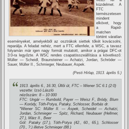
küzdelmet. A
FTC
természetesen
mindent
elkövet, hogy
a Rapid-
matchen
történt váratlan
eseményeket, amelyekből az osztrákok siettek tőkét kovácsolni,
reparálja. A feladat nehéz, mert a FTC ellenfele, a WSC, a tavasz
folyamán már igen nagy formát mutatott, amikor a prágai DFC-ot
3:0-ra legyőzte. A WSC rendes csapatösszeállí­tása a következő:
Müller — Scheidl, Braunsteiner — Achatzi, Jordan, Schröder —
Sauer, Müller II., Schmieger, Neubauer, Aspek.
(Pesti Hí­rlap, 1913. április 5.)
1913. április 6., 16:30, Üllői út, FTC – Wiener SC 6:1 (2:0)
vezette: Izsó László
nézőszám: 8 – 10 000
FTC: Ungár — Rumbold, Payer — Weisz F., Bródy, Blum
— Koródy, Tóth-Potya, Pataky, Schlosser, Borbás dr.
*Wiener SC: Müller II. — Aspek, Scheidel — Achatzi,
Jordan, Schmieger — Spitz, Richard, Neubauer (Hellmer,
27.), März II., Beer
Gól: Pataky (17.), Tóth-Potya (42., 60., 65.), Schlosser
(70., ?.) illetve Schmieger (88.)