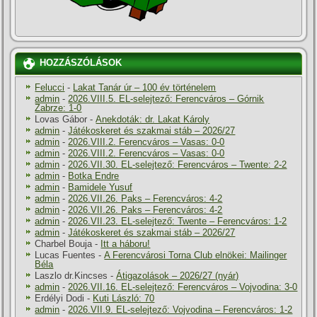
HOZZÁSZÓLÁSOK
Felucci
-
Lakat Tanár úr – 100 év történelem
admin
-
2026.VIII.5. EL-selejtező: Ferencváros – Górnik
Zabrze: 1-0
Lovas Gábor
-
Anekdoták: dr. Lakat Károly
admin
-
Játékoskeret és szakmai stáb – 2026/27
admin
-
2026.VIII.2. Ferencváros – Vasas: 0-0
admin
-
2026.VIII.2. Ferencváros – Vasas: 0-0
admin
-
2026.VII.30. EL-selejtező: Ferencváros – Twente: 2-2
admin
-
Botka Endre
admin
-
Bamidele Yusuf
admin
-
2026.VII.26. Paks – Ferencváros: 4-2
admin
-
2026.VII.26. Paks – Ferencváros: 4-2
admin
-
2026.VII.23. EL-selejtező: Twente – Ferencváros: 1-2
admin
-
Játékoskeret és szakmai stáb – 2026/27
Charbel Bouja
-
Itt a háboru!
Lucas Fuentes
-
A Ferencvárosi Torna Club elnökei: Mailinger
Béla
Laszlo dr.Kincses
-
Átigazolások – 2026/27 (nyár)
admin
-
2026.VII.16. EL-selejtező: Ferencváros – Vojvodina: 3-0
Erdélyi Dodi
-
Kuti László: 70
admin
-
2026.VII.9. EL-selejtező: Vojvodina – Ferencváros: 1-2