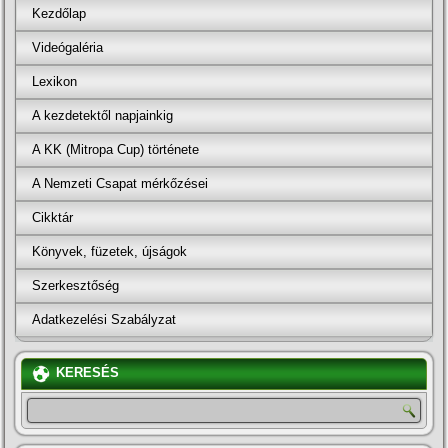
Kezdőlap
Videógaléria
Lexikon
A kezdetektől napjainkig
A KK (Mitropa Cup) története
A Nemzeti Csapat mérkőzései
Cikktár
Könyvek, füzetek, újságok
Szerkesztőség
Adatkezelési Szabályzat
KERESÉS