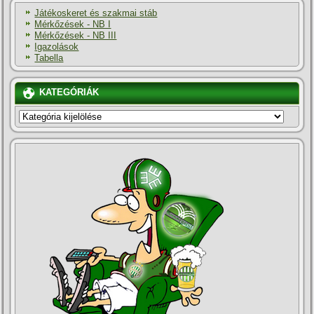
Játékoskeret és szakmai stáb
Mérkőzések - NB I
Mérkőzések - NB III
Igazolások
Tabella
KATEGÓRIÁK
KATEGÓRIÁK