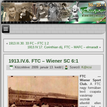
«
1913.III.30. 33 FC – FTC 1:2
1913.IV.17. Corinthian dí­j, FTC – MAFC – elmaradt
»
1913.IV.6. FTC – Wiener SC 6:1
Közzétéve:
2009. január 13. kedd
|
Szerző:
K@rcsi
FTC —
Wiener Sport
Club.
A FTC
nagy formában
levő csapata
vasárnap
osztrák
ellenfél ellen
veszi fel a