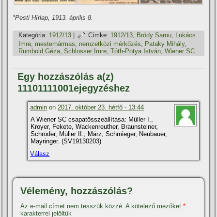
*Pesti Hí­rlap, 1913. április 8.
Kategória:
1912/13
|
Címke:
1912/13
,
Bródy Samu
,
Lukács
Imre
,
mesterhármas
,
nemzetközi mérkőzés
,
Pataky Mihály
,
Rumbold Géza
,
Schlosser Imre
,
Tóth-Potya István
,
Wiener SC
Egy hozzászólás a(z)
11101111001ejegyzéshez
admin
on
2017. október 23. hétfő - 13:44
A Wiener SC csapatösszeállí­tása: Müller I.,
Kroyer, Fekete, Wackenreuther, Braunsteiner,
Schröder, Müller II., März, Schmieger, Neubauer,
Mayringer. (SV19130203)
Válasz
Vélemény, hozzászólás?
Az e-mail címet nem tesszük közzé.
A kötelező mezőket
*
karakterrel jelöltük