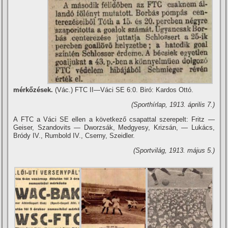
mérkőzések.
(Vác.) FTC II—Váci SE 6:0. Biró: Kardos Ottó.
(Sporthí­rlap, 1913. április 7.)
A FTC a Váci SE ellen a következő csapattal szerepelt: Fritz —
Geiser, Szandovits — Dworzsák, Medgyesy, Krizsán, — Lukács,
Bródy IV., Rumbold IV., Cserny, Szeidler.
(Sportvilág, 1913. május 5.)