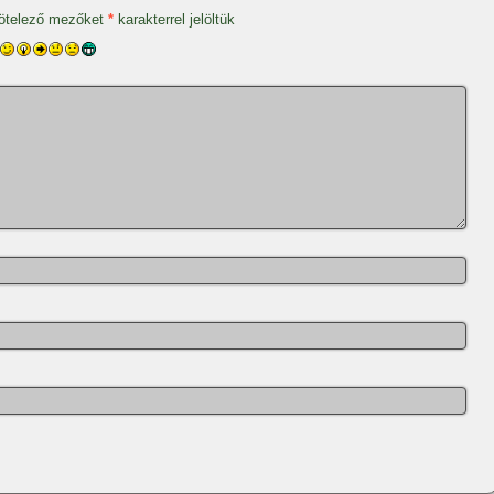
ötelező mezőket
*
karakterrel jelöltük