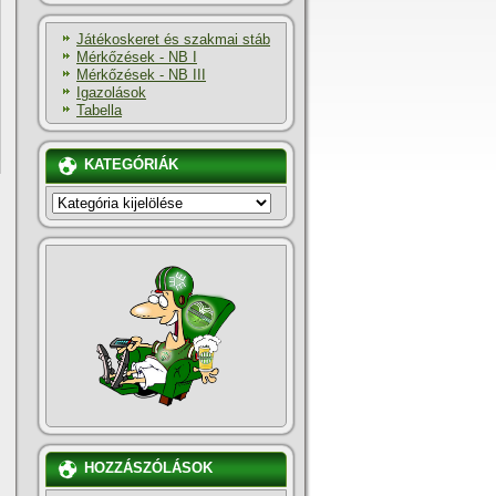
Játékoskeret és szakmai stáb
Mérkőzések - NB I
Mérkőzések - NB III
Igazolások
Tabella
KATEGÓRIÁK
KATEGÓRIÁK
HOZZÁSZÓLÁSOK