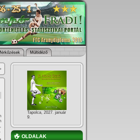
Mérkőzések
Múltidéző
»
Tapolca, 2027. január
n
9.
n
,
.
OLDALAK
t