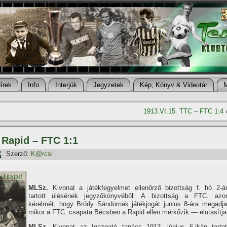
í­rek
Info
Interjúk
Jegyzetek
Kép, Könyv & Videotár
1913.VI.15. TTC – FTC 1:4
 Rapid – FTC 1:1
Szerző:
K@rcsi
MLSz.
Kivonat a játékfegyelmet ellenőrző bizottság f. hó 2-á
tartott ülésének jegyzőkönyvéből: A bizottság a FTC. azo
kérelmét, hogy Bródy Sándornak játékjogát junius 8-ára megadja
mikor a FTC. csapata Bécsben a Rapid ellen mérkőzik — elutasí­tja
MLSz.
Kivonat az Igazgató tanács 1913. június 6-ikán tartot