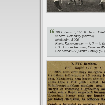
1913. június 8., *17:30, Bécs, Hüttel
vezette: Retschury (osztrák)
nézőszám: 8 000
Rapid: Kaltenbrunner — ?, ? — ?, Br
FTC: Fritz — Rumbold, Payer — Wein
Gól: Kuthan (27.) illetve Pataky (60.)