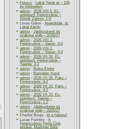
Felucci
-
Lakat Tanár úr – 100
év történelem
admin
-
2026.VIII.5. EL-
selejtező: Ferencváros –
Górnik Zabrze: 1-0
Lovas Gábor
-
Anekdoták: dr.
Lakat Károly
admin
-
Játékoskeret és
szakmai stáb – 2026/27
admin
-
2026.VIII.2.
Ferencváros – Vasas: 0-0
admin
-
2026.VIII.2.
Ferencváros – Vasas: 0-0
admin
-
2026.VII.30. EL-
selejtező: Ferencváros –
Twente: 2-2
admin
-
Botka Endre
admin
-
Bamidele Yusuf
admin
-
2026.VII.26. Paks –
Ferencváros: 4-2
admin
-
2026.VII.26. Paks –
Ferencváros: 4-2
admin
-
2026.VII.23. EL-
selejtező: Twente –
Ferencváros: 1-2
admin
-
Játékoskeret és
szakmai stáb – 2026/27
Charbel Bouja
-
Itt a háboru!
Lucas Fuentes
-
A
Ferencvárosi Torna Club
elnökei: Mailinger Béla