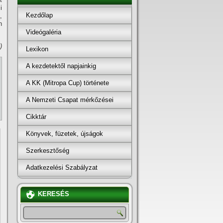
i
Kezdőlap
,
n
Videógaléria
)
Lexikon
A kezdetektől napjainkig
A KK (Mitropa Cup) története
A Nemzeti Csapat mérkőzései
Cikktár
Könyvek, füzetek, újságok
Szerkesztőség
Adatkezelési Szabályzat
KERESÉS