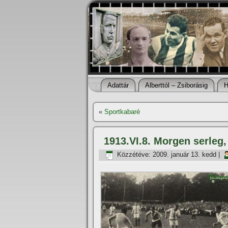
Adattár
Alberttól – Zsiborásig
H
«
Sportkabaré
1913.VI.8. Morgen serleg,
Közzétéve:
2009. január 13. kedd
|