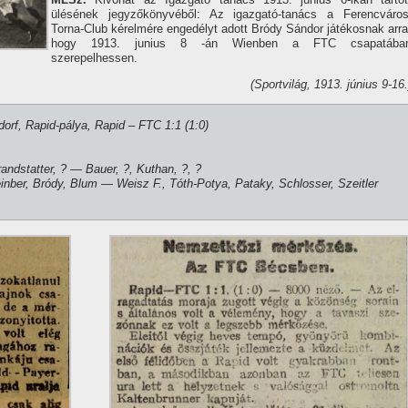
ülésének jegyzőkönyvéből: Az igazgató-tanács a Ferencváros
Torna-Club kérelmére engedélyt adott Bródy Sándor játékosnak arra
hogy 1913. junius 8 -án Wienben a FTC csapatába
szerepelhessen.
(Sportvilág, 1913. június 9-16.
dorf, Rapid-pálya, Rapid – FTC 1:1 (1:0)
andstatter, ? — Bauer, ?, Kuthan, ?, ?
ber, Bródy, Blum — Weisz F., Tóth-Potya, Pataky, Schlosser, Szeitler