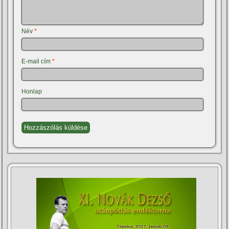
Név
*
E-mail cím
*
Honlap