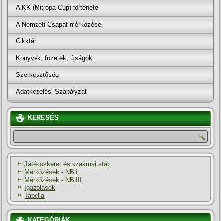
A KK (Mitropa Cup) története
A Nemzeti Csapat mérkőzései
Cikktár
Könyvek, füzetek, újságok
Szerkesztőség
Adatkezelési Szabályzat
KERESÉS
Játékoskeret és szakmai stáb
Mérkőzések - NB I
Mérkőzések - NB III
Igazolások
Tabella
KATEGÓRIÁK