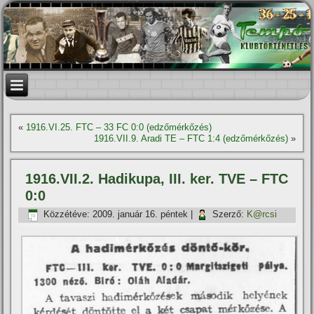
«
1916.VI.25. FTC – 33 FC 0:0 (edzőmérkőzés)
1916.VII.9. Aradi TE – FTC 1:4 (edzőmérkőzés)
»
1916.VII.2. Hadikupa, III. ker. TVE – FTC
0:0
Közzétéve:
2009. január 16. péntek
|
Szerző:
K@rcsi