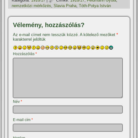
Kategória:
1916/17
|
Címke:
1916/17
,
Feldmann Gyula
,
nemzetközi mérkőzés
,
Slavia Praha
,
Tóth-Potya István
Vélemény, hozzászólás?
Az e-mail címet nem tesszük közzé.
A kötelező mezőket
*
karakterrel jelöltük
Hozzászólás
*
Név
*
E-mail cím
*