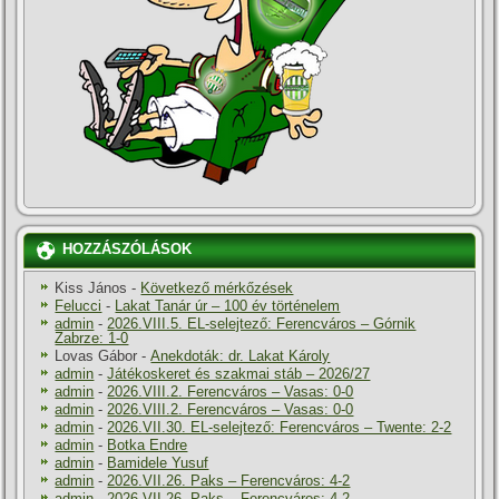
HOZZÁSZÓLÁSOK
Kiss János
-
Következő mérkőzések
Felucci
-
Lakat Tanár úr – 100 év történelem
admin
-
2026.VIII.5. EL-selejtező: Ferencváros – Górnik
Zabrze: 1-0
Lovas Gábor
-
Anekdoták: dr. Lakat Károly
admin
-
Játékoskeret és szakmai stáb – 2026/27
admin
-
2026.VIII.2. Ferencváros – Vasas: 0-0
admin
-
2026.VIII.2. Ferencváros – Vasas: 0-0
admin
-
2026.VII.30. EL-selejtező: Ferencváros – Twente: 2-2
admin
-
Botka Endre
admin
-
Bamidele Yusuf
admin
-
2026.VII.26. Paks – Ferencváros: 4-2
admin
-
2026.VII.26. Paks – Ferencváros: 4-2