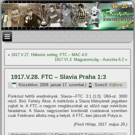
«
1917.V.27. Háborús serleg, FTC – MAC 4:0
1917.VI.3. Magyarország – Ausztria 6:2
»
1917.V.28. FTC – Slavia Praha 1:3
Közzétéve:
2009. január 17. szombat
|
Szerző:
K@rcsi
Pünkösd hétfői eredmények. Slavia—FTC. 3:1 (1:0). Üllői-ut. 3000
néző. Biró: Fehéry Ákos. A mérkőzés a Slavia fölényének jegyében
zajlott le. A FTC.-n nagyon meglátszottak az előző napi mérkőzés
fáradalmai. A Slavia nagyszerűen kombinált csatáraival szemben
csak Feldmann állotta meg a helyét. A FTC.-ben játszott Potya is.
(Pesti Hí­rlap, 1917. május 29.)