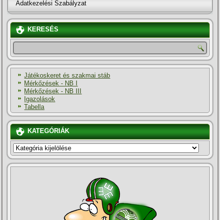
Adatkezelési Szabályzat
KERESÉS
Játékoskeret és szakmai stáb
Mérkőzések - NB I
Mérkőzések - NB III
Igazolások
Tabella
KATEGÓRIÁK
KATEGÓRIÁK