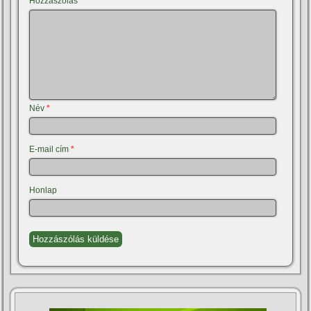
Hozzászólás
*
Név
*
E-mail cím
*
Honlap