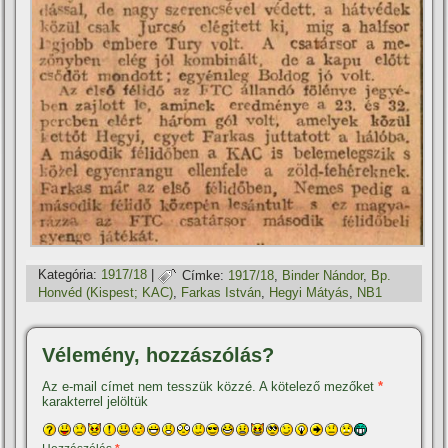
Kategória:
1917/18
|
Címke:
1917/18
,
Binder Nándor
,
Bp.
Honvéd (Kispest; KAC)
,
Farkas István
,
Hegyi Mátyás
,
NB1
Vélemény, hozzászólás?
Az e-mail címet nem tesszük közzé.
A kötelező mezőket
*
karakterrel jelöltük