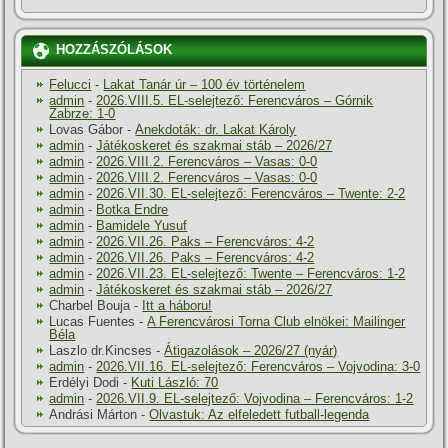
HOZZÁSZÓLÁSOK
Felucci
-
Lakat Tanár úr – 100 év történelem
admin
-
2026.VIII.5. EL-selejtező: Ferencváros – Górnik
Zabrze: 1-0
Lovas Gábor
-
Anekdoták: dr. Lakat Károly
admin
-
Játékoskeret és szakmai stáb – 2026/27
admin
-
2026.VIII.2. Ferencváros – Vasas: 0-0
admin
-
2026.VIII.2. Ferencváros – Vasas: 0-0
admin
-
2026.VII.30. EL-selejtező: Ferencváros – Twente: 2-2
admin
-
Botka Endre
admin
-
Bamidele Yusuf
admin
-
2026.VII.26. Paks – Ferencváros: 4-2
admin
-
2026.VII.26. Paks – Ferencváros: 4-2
admin
-
2026.VII.23. EL-selejtező: Twente – Ferencváros: 1-2
admin
-
Játékoskeret és szakmai stáb – 2026/27
Charbel Bouja
-
Itt a háboru!
Lucas Fuentes
-
A Ferencvárosi Torna Club elnökei: Mailinger
Béla
Laszlo dr.Kincses
-
Átigazolások – 2026/27 (nyár)
admin
-
2026.VII.16. EL-selejtező: Ferencváros – Vojvodina: 3-0
Erdélyi Dodi
-
Kuti László: 70
admin
-
2026.VII.9. EL-selejtező: Vojvodina – Ferencváros: 1-2
Andrási Márton
-
Olvastuk: Az elfeledett futball-legenda