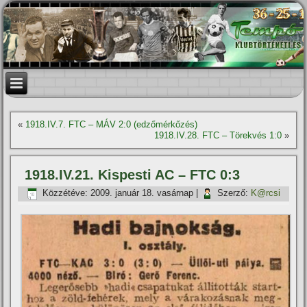
«
1918.IV.7. FTC – MÁV 2:0 (edzőmérkőzés)
1918.IV.28. FTC – Törekvés 1:0
»
1918.IV.21. Kispesti AC – FTC 0:3
Közzétéve:
2009. január 18. vasárnap
|
Szerző:
K@rcsi