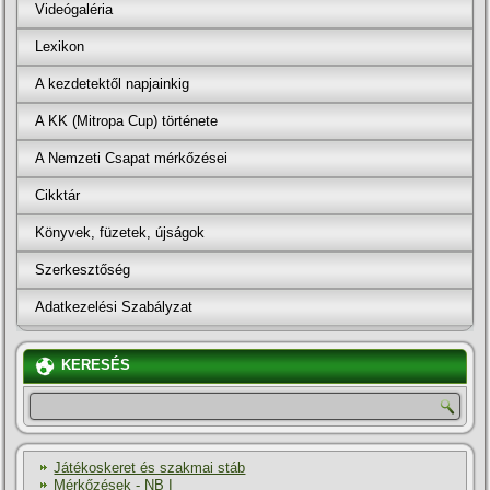
Videógaléria
Lexikon
A kezdetektől napjainkig
A KK (Mitropa Cup) története
A Nemzeti Csapat mérkőzései
Cikktár
Könyvek, füzetek, újságok
Szerkesztőség
Adatkezelési Szabályzat
KERESÉS
Játékoskeret és szakmai stáb
Mérkőzések - NB I