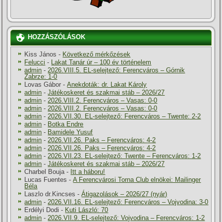
HOZZÁSZÓLÁSOK
Kiss János
-
Következő mérkőzések
Felucci
-
Lakat Tanár úr – 100 év történelem
admin
-
2026.VIII.5. EL-selejtező: Ferencváros – Górnik
Zabrze: 1-0
Lovas Gábor
-
Anekdoták: dr. Lakat Károly
admin
-
Játékoskeret és szakmai stáb – 2026/27
admin
-
2026.VIII.2. Ferencváros – Vasas: 0-0
admin
-
2026.VIII.2. Ferencváros – Vasas: 0-0
admin
-
2026.VII.30. EL-selejtező: Ferencváros – Twente: 2-2
admin
-
Botka Endre
admin
-
Bamidele Yusuf
admin
-
2026.VII.26. Paks – Ferencváros: 4-2
admin
-
2026.VII.26. Paks – Ferencváros: 4-2
admin
-
2026.VII.23. EL-selejtező: Twente – Ferencváros: 1-2
admin
-
Játékoskeret és szakmai stáb – 2026/27
Charbel Bouja
-
Itt a háboru!
Lucas Fuentes
-
A Ferencvárosi Torna Club elnökei: Mailinger
Béla
Laszlo dr.Kincses
-
Átigazolások – 2026/27 (nyár)
admin
-
2026.VII.16. EL-selejtező: Ferencváros – Vojvodina: 3-0
Erdélyi Dodi
-
Kuti László: 70
admin
-
2026.VII.9. EL-selejtező: Vojvodina – Ferencváros: 1-2