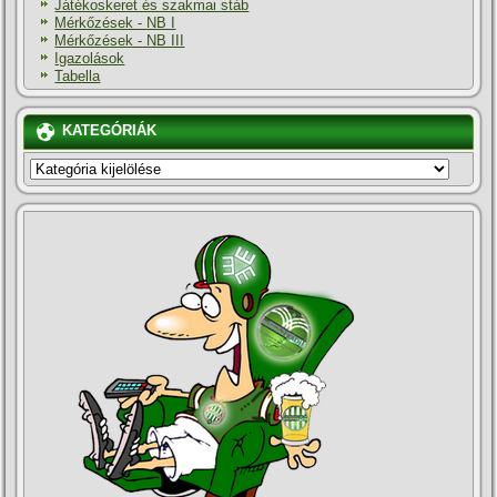
Játékoskeret és szakmai stáb
Mérkőzések - NB I
Mérkőzések - NB III
Igazolások
Tabella
KATEGÓRIÁK
KATEGÓRIÁK