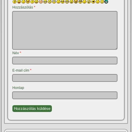
Hozzászólás
*
Név
*
E-mail cím
*
Honlap