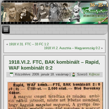
«
1918.V.31. FTC – 33 FC 1:2
1918.VI.2. Ausztria – Magyarország 0:2
»
1918.VI.2. FTC, BAK kombinált – Rapid,
WAF kombinált 0:2
Közzétéve:
2009. január 18. vasárnap
|
Szerző:
K@rcsi