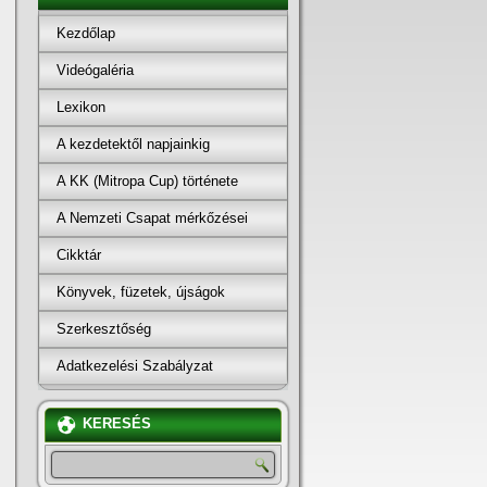
Kezdőlap
Videógaléria
Lexikon
A kezdetektől napjainkig
A KK (Mitropa Cup) története
A Nemzeti Csapat mérkőzései
Cikktár
Könyvek, füzetek, újságok
Szerkesztőség
Adatkezelési Szabályzat
KERESÉS