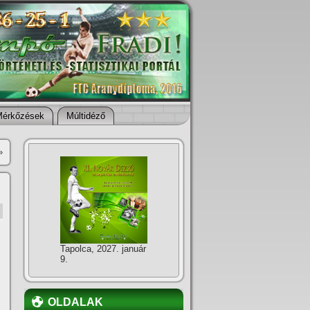
Mérkőzések
Múltidéző
»
Tapolca, 2027. január
9.
OLDALAK