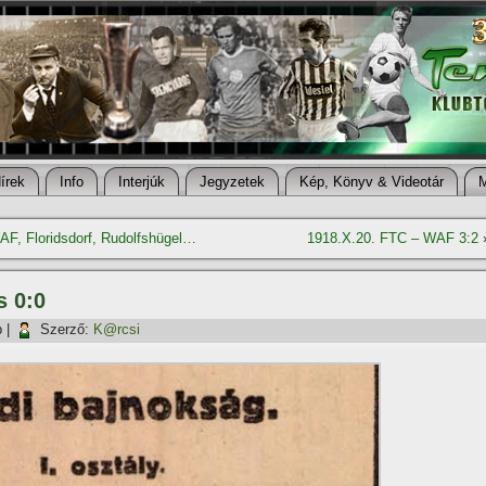
í­rek
Info
Interjúk
Jegyzetek
Kép, Könyv & Videotár
F, Floridsdorf, Rudolfshügel…
1918.X.20. FTC – WAF 3:2
s 0:0
p
|
Szerző:
K@rcsi