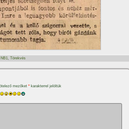
,
NB1
,
Törekvés
ötelező mezőket
*
karakterrel jelöltük