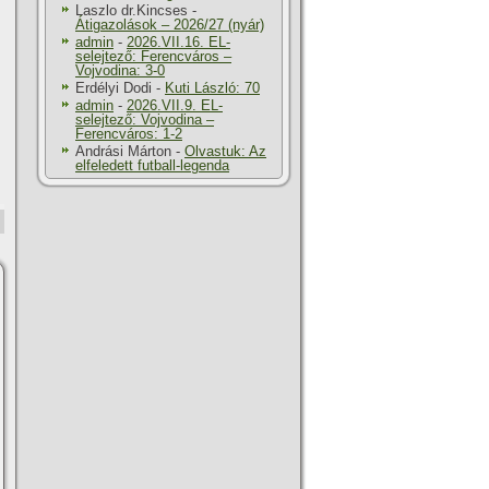
Laszlo dr.Kincses
-
Átigazolások – 2026/27 (nyár)
admin
-
2026.VII.16. EL-
selejtező: Ferencváros –
Vojvodina: 3-0
Erdélyi Dodi
-
Kuti László: 70
admin
-
2026.VII.9. EL-
selejtező: Vojvodina –
Ferencváros: 1-2
Andrási Márton
-
Olvastuk: Az
elfeledett futball-legenda