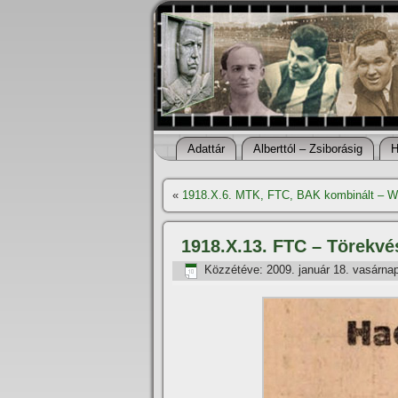
Adattár
Alberttól – Zsiborásig
H
«
1918.X.6. MTK, FTC, BAK kombinált – WA
1918.X.13. FTC – Törekvé
Közzétéve:
2009. január 18. vasárna