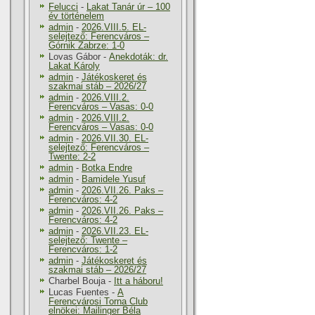
Felucci
-
Lakat Tanár úr – 100
év történelem
admin
-
2026.VIII.5. EL-
selejtező: Ferencváros –
Górnik Zabrze: 1-0
Lovas Gábor
-
Anekdoták: dr.
Lakat Károly
admin
-
Játékoskeret és
szakmai stáb – 2026/27
admin
-
2026.VIII.2.
Ferencváros – Vasas: 0-0
admin
-
2026.VIII.2.
Ferencváros – Vasas: 0-0
admin
-
2026.VII.30. EL-
selejtező: Ferencváros –
Twente: 2-2
admin
-
Botka Endre
admin
-
Bamidele Yusuf
admin
-
2026.VII.26. Paks –
Ferencváros: 4-2
admin
-
2026.VII.26. Paks –
Ferencváros: 4-2
admin
-
2026.VII.23. EL-
selejtező: Twente –
Ferencváros: 1-2
admin
-
Játékoskeret és
szakmai stáb – 2026/27
Charbel Bouja
-
Itt a háboru!
Lucas Fuentes
-
A
Ferencvárosi Torna Club
elnökei: Mailinger Béla