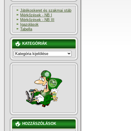
Játékoskeret és szakmai stáb
Mérkőzések - NB I
Mérkőzések - NB III
Igazolások
Tabella
KATEGÓRIÁK
KATEGÓRIÁK
HOZZÁSZÓLÁSOK