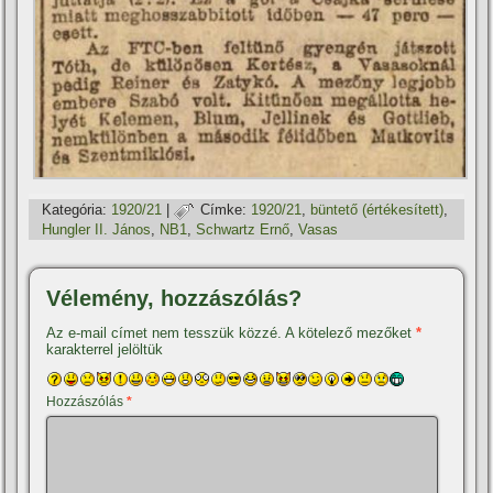
Kategória:
1920/21
|
Címke:
1920/21
,
büntető (értékesí­tett)
,
Hungler II. János
,
NB1
,
Schwartz Ernő
,
Vasas
Vélemény, hozzászólás?
Az e-mail címet nem tesszük közzé.
A kötelező mezőket
*
karakterrel jelöltük
Hozzászólás
*