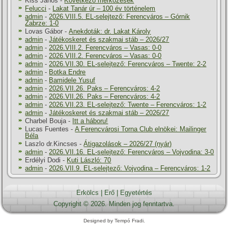
Kiss János
-
Következő mérkőzések
Felucci
-
Lakat Tanár úr – 100 év történelem
admin
-
2026.VIII.5. EL-selejtező: Ferencváros – Górnik
Zabrze: 1-0
Lovas Gábor
-
Anekdoták: dr. Lakat Károly
admin
-
Játékoskeret és szakmai stáb – 2026/27
admin
-
2026.VIII.2. Ferencváros – Vasas: 0-0
admin
-
2026.VIII.2. Ferencváros – Vasas: 0-0
admin
-
2026.VII.30. EL-selejtező: Ferencváros – Twente: 2-2
admin
-
Botka Endre
admin
-
Bamidele Yusuf
admin
-
2026.VII.26. Paks – Ferencváros: 4-2
admin
-
2026.VII.26. Paks – Ferencváros: 4-2
admin
-
2026.VII.23. EL-selejtező: Twente – Ferencváros: 1-2
admin
-
Játékoskeret és szakmai stáb – 2026/27
Charbel Bouja
-
Itt a háboru!
Lucas Fuentes
-
A Ferencvárosi Torna Club elnökei: Mailinger
Béla
Laszlo dr.Kincses
-
Átigazolások – 2026/27 (nyár)
admin
-
2026.VII.16. EL-selejtező: Ferencváros – Vojvodina: 3-0
Erdélyi Dodi
-
Kuti László: 70
admin
-
2026.VII.9. EL-selejtező: Vojvodina – Ferencváros: 1-2
Erkölcs
|
Erő
|
Egyetértés
Copyright © 2026. Minden jog fenntartva.
Designed by Tempó Fradi.