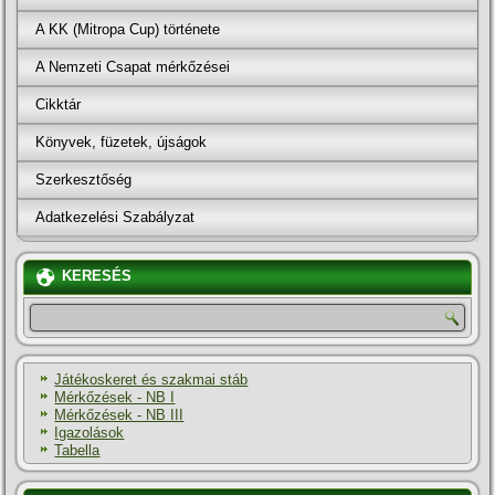
A KK (Mitropa Cup) története
A Nemzeti Csapat mérkőzései
Cikktár
Könyvek, füzetek, újságok
Szerkesztőség
Adatkezelési Szabályzat
KERESÉS
Játékoskeret és szakmai stáb
Mérkőzések - NB I
Mérkőzések - NB III
Igazolások
Tabella