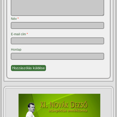
Név
*
E-mail cím
*
Honlap