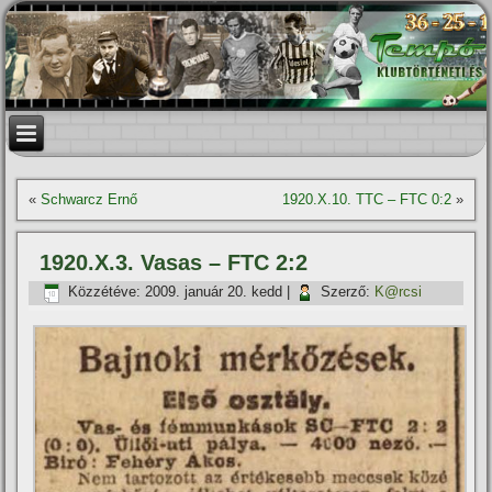
«
Schwarcz Ernő
1920.X.10. TTC – FTC 0:2
»
1920.X.3. Vasas – FTC 2:2
Közzétéve:
2009. január 20. kedd
|
Szerző:
K@rcsi