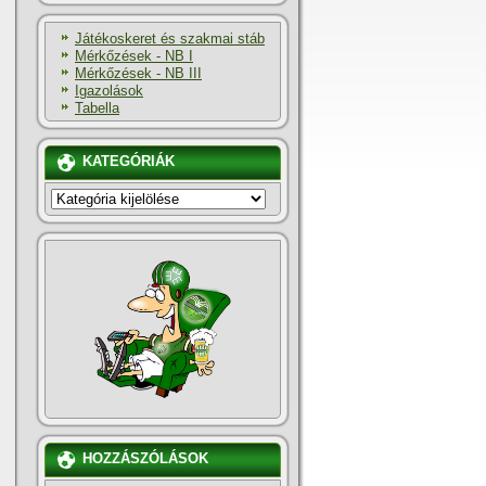
Játékoskeret és szakmai stáb
Mérkőzések - NB I
Mérkőzések - NB III
Igazolások
Tabella
KATEGÓRIÁK
KATEGÓRIÁK
HOZZÁSZÓLÁSOK