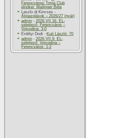
Ferencvárosi Torna Club
elnökei: Mailinger Béla
Laszlo dr.Kincses
-
Átigazolások – 2026/27 (nyár)
admin
-
2026.VII.16. EL-
selejtező: Ferencváros –
Vojvodina: 3-0
Erdélyi Dodi
-
Kuti László: 70
admin
-
2026.VII.9. EL-
selejtező: Vojvodina –
Ferencváros: 1-2