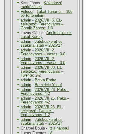
Kiss János
-
Következő
mérkőzések
Felucci
-
Lakat Tanár úr – 100
év történelem
admin
-
2026.VIII.5. EL-
selejtező: Ferencváros –
Górnik Zabrze: 1-0
Lovas Gábor
-
Anekdoták: dr.
Lakat Károly
admin
-
Játékoskeret és
szakmai stáb – 2026/27
admin
-
2026.VIII.2.
Ferencváros – Vasas: 0-0
admin
-
2026.VIII.2.
Ferencváros – Vasas: 0-0
admin
-
2026.VII.30. EL-
selejtező: Ferencváros –
Twente: 2-2
admin
-
Botka Endre
admin
-
Bamidele Yusuf
admin
-
2026.VII.26. Paks –
Ferencváros: 4-2
admin
-
2026.VII.26. Paks –
Ferencváros: 4-2
admin
-
2026.VII.23. EL-
selejtező: Twente –
Ferencváros: 1-2
admin
-
Játékoskeret és
szakmai stáb – 2026/27
Charbel Bouja
-
Itt a háboru!
Lucas Fuentes
-
A