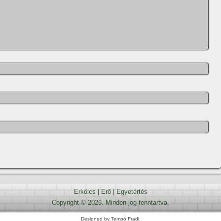
Erkölcs
|
Erő
|
Egyetértés
Copyright © 2026. Minden jog fenntartva.
Designed by Tempó Fradi.