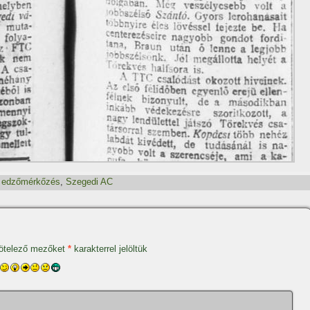
,
edzőmérkőzés
,
Szegedi AC
ötelező mezőket
*
karakterrel jelöltük