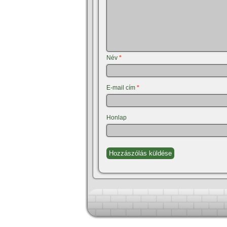
Név
*
E-mail cím
*
Honlap