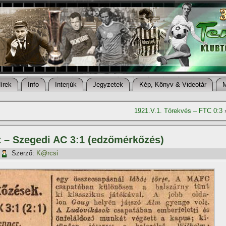
í­rek
Info
Interjúk
Jegyzetek
Kép, Könyv & Videotár
1921.V.1. Törekvés – FTC 0:3
t – Szegedi AC 3:1 (edzőmérkőzés)
Szerző:
K@rcsi