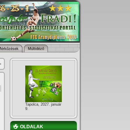
Mérkőzések
Múltidéző
»
Tapolca, 2027. január
9.
OLDALAK