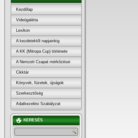
Kezdőlap
Videógaléria
Lexikon
A kezdetektől napjainkig
A KK (Mitropa Cup) története
A Nemzeti Csapat mérkőzései
Cikktár
Könyvek, füzetek, újságok
Szerkesztőség
Adatkezelési Szabályzat
KERESÉS