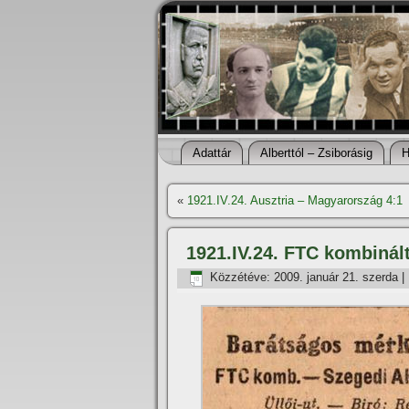
Adattár
Alberttól – Zsiborásig
H
«
1921.IV.24. Ausztria – Magyarország 4:1
1921.IV.24. FTC kombinál
Közzétéve:
2009. január 21. szerda
|