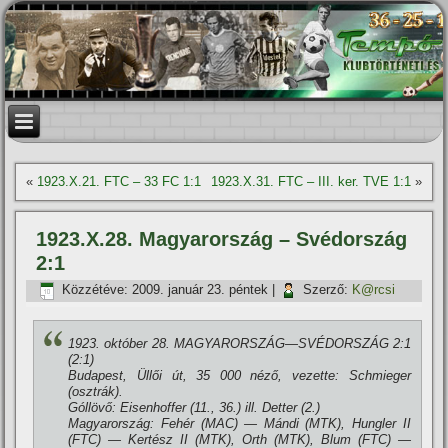
«
1923.X.21. FTC – 33 FC 1:1
1923.X.31. FTC – III. ker. TVE 1:1
»
1923.X.28. Magyarország – Svédország
2:1
Közzétéve:
2009. január 23. péntek
|
Szerző:
K@rcsi
1923. október 28. MAGYARORSZÁG—SVÉDORSZÁG 2:1
(2:1)
Budapest, Üllői út, 35 000 néző, vezette: Schmieger
(osztrák).
Góllövő: Eisenhoffer (11., 36.) ill. Detter (2.)
Magyarország: Fehér (MAC) — Mándi (MTK), Hungler II
(FTC) — Kertész II (MTK), Orth (MTK), Blum (FTC) —