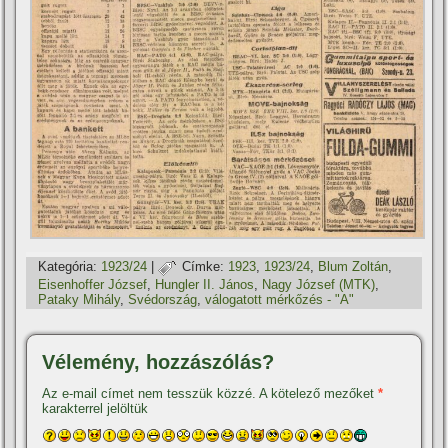
Kategória:
1923/24
|
Címke:
1923
,
1923/24
,
Blum Zoltán
,
Eisenhoffer József
,
Hungler II. János
,
Nagy József (MTK)
,
Pataky Mihály
,
Svédország
,
válogatott mérkőzés - "A"
Vélemény, hozzászólás?
Az e-mail címet nem tesszük közzé.
A kötelező mezőket
*
karakterrel jelöltük