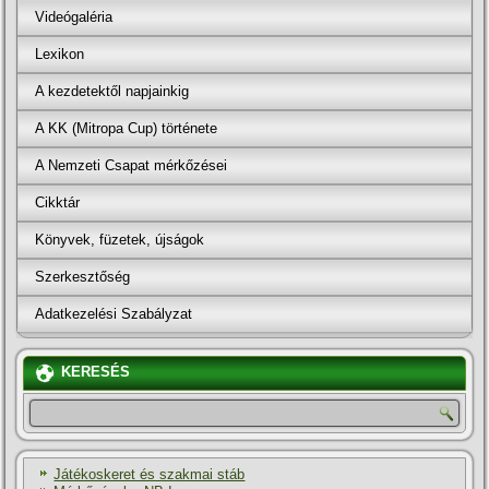
Videógaléria
Lexikon
A kezdetektől napjainkig
A KK (Mitropa Cup) története
A Nemzeti Csapat mérkőzései
Cikktár
Könyvek, füzetek, újságok
Szerkesztőség
Adatkezelési Szabályzat
KERESÉS
Játékoskeret és szakmai stáb