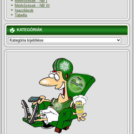
Mérkőzések - NB I
Mérkőzések - NB III
Igazolások
Tabella
KATEGÓRIÁK
KATEGÓRIÁK