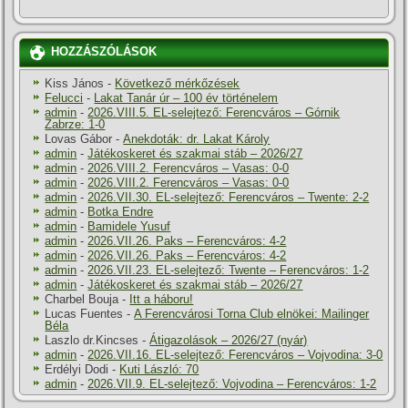
HOZZÁSZÓLÁSOK
Kiss János
-
Következő mérkőzések
Felucci
-
Lakat Tanár úr – 100 év történelem
admin
-
2026.VIII.5. EL-selejtező: Ferencváros – Górnik
Zabrze: 1-0
Lovas Gábor
-
Anekdoták: dr. Lakat Károly
admin
-
Játékoskeret és szakmai stáb – 2026/27
admin
-
2026.VIII.2. Ferencváros – Vasas: 0-0
admin
-
2026.VIII.2. Ferencváros – Vasas: 0-0
admin
-
2026.VII.30. EL-selejtező: Ferencváros – Twente: 2-2
admin
-
Botka Endre
admin
-
Bamidele Yusuf
admin
-
2026.VII.26. Paks – Ferencváros: 4-2
admin
-
2026.VII.26. Paks – Ferencváros: 4-2
admin
-
2026.VII.23. EL-selejtező: Twente – Ferencváros: 1-2
admin
-
Játékoskeret és szakmai stáb – 2026/27
Charbel Bouja
-
Itt a háboru!
Lucas Fuentes
-
A Ferencvárosi Torna Club elnökei: Mailinger
Béla
Laszlo dr.Kincses
-
Átigazolások – 2026/27 (nyár)
admin
-
2026.VII.16. EL-selejtező: Ferencváros – Vojvodina: 3-0
Erdélyi Dodi
-
Kuti László: 70
admin
-
2026.VII.9. EL-selejtező: Vojvodina – Ferencváros: 1-2