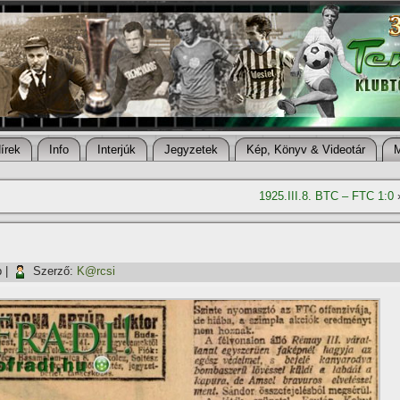
í­rek
Info
Interjúk
Jegyzetek
Kép, Könyv & Videotár
1925.III.8. BTC – FTC 1:0
p
|
Szerző:
K@rcsi