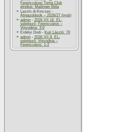
Ferencvárosi Torna Club
elnökei: Mailinger Béla
Laszlo dr.Kincses
-
Átigazolások – 2026/27 (nyár)
admin
-
2026.VII.16. EL-
selejtező: Ferencváros –
Vojvodina: 3-0
Erdélyi Dodi
-
Kuti László: 70
admin
-
2026.VII.9. EL-
selejtező: Vojvodina –
Ferencváros: 1-2