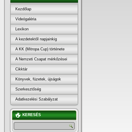
Kezdőlap
Videógaléria
Lexikon
A kezdetektől napjainkig
A KK (Mitropa Cup) története
A Nemzeti Csapat mérkőzései
Cikktár
Könyvek, füzetek, újságok
Szerkesztőség
Adatkezelési Szabályzat
KERESÉS