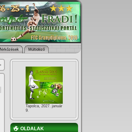
Mérkőzések
Múltidéző
»
Tapolca, 2027. január
9.
OLDALAK