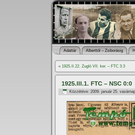
Adattár
Alberttól – Zsiborásig
H
«
1925.II.22. Zugló VII. ker. – FTC 3:3
1925.III.1. FTC – NSC 0:0
Közzétéve:
2009. január 25. vasárna