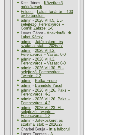
Kiss János
-
Következő
mérkőzések
Felucci
-
Lakat Tanár úr – 100
év történelem
admin
-
2026.VIII.5. EL-
selejtező: Ferencváros –
Górnik Zabrze: 1-0
Lovas Gábor
-
Anekdoták: dr.
Lakat Károly
admin
-
Játékoskeret és
szakmai stáb – 2026/27
admin
-
2026.VIII.2.
Ferencváros – Vasas: 0-0
admin
-
2026.VIII.2.
Ferencváros – Vasas: 0-0
admin
-
2026.VII.30. EL-
selejtező: Ferencváros –
Twente: 2-2
admin
-
Botka Endre
admin
-
Bamidele Yusuf
admin
-
2026.VII.26. Paks –
Ferencváros: 4-2
admin
-
2026.VII.26. Paks –
Ferencváros: 4-2
admin
-
2026.VII.23. EL-
selejtező: Twente –
Ferencváros: 1-2
admin
-
Játékoskeret és
szakmai stáb – 2026/27
Charbel Bouja
-
Itt a háboru!
Lucas Fuentes
-
A