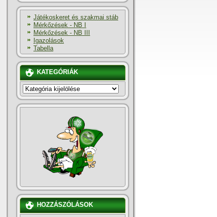
Játékoskeret és szakmai stáb
Mérkőzések - NB I
Mérkőzések - NB III
Igazolások
Tabella
KATEGÓRIÁK
KATEGÓRIÁK
HOZZÁSZÓLÁSOK