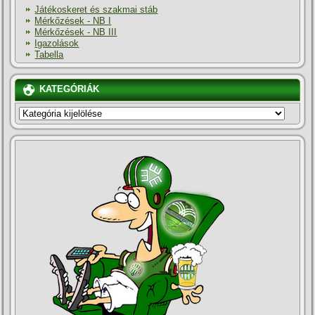
Játékoskeret és szakmai stáb
Mérkőzések - NB I
Mérkőzések - NB III
Igazolások
Tabella
KATEGÓRIÁK
KATEGÓRIÁK