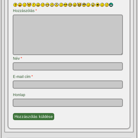
Hozzászólás
*
Név
*
E-mail cím
*
Honlap