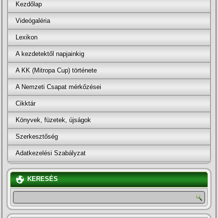
Kezdőlap
Videógaléria
Lexikon
A kezdetektől napjainkig
A KK (Mitropa Cup) története
A Nemzeti Csapat mérkőzései
Cikktár
Könyvek, füzetek, újságok
Szerkesztőség
Adatkezelési Szabályzat
KERESÉS