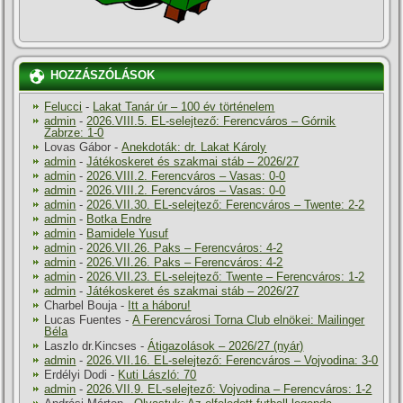
HOZZÁSZÓLÁSOK
Felucci
-
Lakat Tanár úr – 100 év történelem
admin
-
2026.VIII.5. EL-selejtező: Ferencváros – Górnik
Zabrze: 1-0
Lovas Gábor
-
Anekdoták: dr. Lakat Károly
admin
-
Játékoskeret és szakmai stáb – 2026/27
admin
-
2026.VIII.2. Ferencváros – Vasas: 0-0
admin
-
2026.VIII.2. Ferencváros – Vasas: 0-0
admin
-
2026.VII.30. EL-selejtező: Ferencváros – Twente: 2-2
admin
-
Botka Endre
admin
-
Bamidele Yusuf
admin
-
2026.VII.26. Paks – Ferencváros: 4-2
admin
-
2026.VII.26. Paks – Ferencváros: 4-2
admin
-
2026.VII.23. EL-selejtező: Twente – Ferencváros: 1-2
admin
-
Játékoskeret és szakmai stáb – 2026/27
Charbel Bouja
-
Itt a háboru!
Lucas Fuentes
-
A Ferencvárosi Torna Club elnökei: Mailinger
Béla
Laszlo dr.Kincses
-
Átigazolások – 2026/27 (nyár)
admin
-
2026.VII.16. EL-selejtező: Ferencváros – Vojvodina: 3-0
Erdélyi Dodi
-
Kuti László: 70
admin
-
2026.VII.9. EL-selejtező: Vojvodina – Ferencváros: 1-2