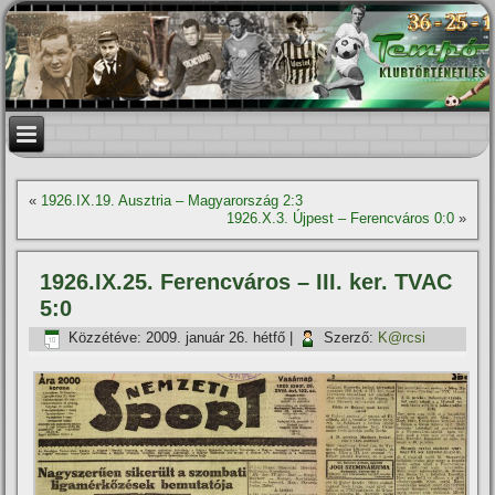
«
1926.IX.19. Ausztria – Magyarország 2:3
1926.X.3. Újpest – Ferencváros 0:0
»
1926.IX.25. Ferencváros – III. ker. TVAC
5:0
Közzétéve:
2009. január 26. hétfő
|
Szerző:
K@rcsi