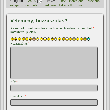
Kategória:
1928/29
|
Címke:
1928/29
,
Barcelona
,
Barcelona
válogatott
,
nemzetközi mérkőzés
,
Takács II. József
Vélemény, hozzászólás?
Az e-mail címet nem tesszük közzé.
A kötelező mezőket
*
karakterrel jelöltük
Hozzászólás
*
Név
*
E-mail cím
*