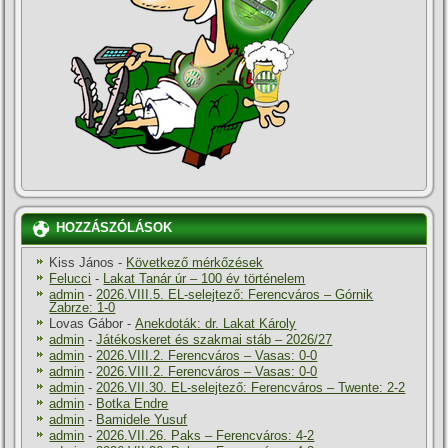
HOZZÁSZÓLÁSOK
Kiss János
-
Következő mérkőzések
Felucci
-
Lakat Tanár úr – 100 év történelem
admin
-
2026.VIII.5. EL-selejtező: Ferencváros – Górnik
Zabrze: 1-0
Lovas Gábor
-
Anekdoták: dr. Lakat Károly
admin
-
Játékoskeret és szakmai stáb – 2026/27
admin
-
2026.VIII.2. Ferencváros – Vasas: 0-0
admin
-
2026.VIII.2. Ferencváros – Vasas: 0-0
admin
-
2026.VII.30. EL-selejtező: Ferencváros – Twente: 2-2
admin
-
Botka Endre
admin
-
Bamidele Yusuf
admin
-
2026.VII.26. Paks – Ferencváros: 4-2