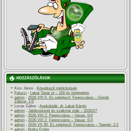
HOZZÁSZÓLÁSOK
Kiss János
-
Következő mérkőzések
Felucci
-
Lakat Tanár úr – 100 év történelem
admin
-
2026.VIII.5. EL-selejtező: Ferencváros – Górnik
Zabrze: 1-0
Lovas Gábor
-
Anekdoták: dr. Lakat Károly
admin
-
Játékoskeret és szakmai stáb – 2026/27
admin
-
2026.VIII.2. Ferencváros – Vasas: 0-0
admin
-
2026.VIII.2. Ferencváros – Vasas: 0-0
admin
-
2026.VII.30. EL-selejtező: Ferencváros – Twente: 2-2
admin
-
Botka Endre