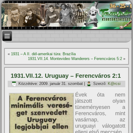
«
1931 – A II. dél-amerikai túra: Brazília
1931.VII.14. Montevideo Wanderers – Ferencváros 5:2
»
1931.VII.12. Uruguay – Ferencváros 2:1
Közzétéve:
2009. január 31. szombat
|
Szerző:
K@rcsi
Évek óta nem
játszott olyan
tüneményesen a
Ferencváros, mint
vasárnap, az
uruguayi válogatott
elleni első meccsén