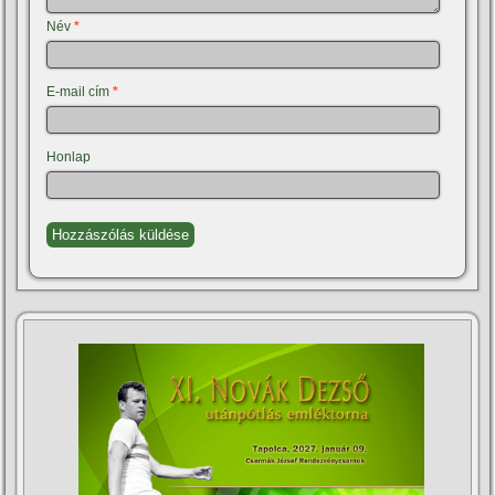
Név
*
E-mail cím
*
Honlap