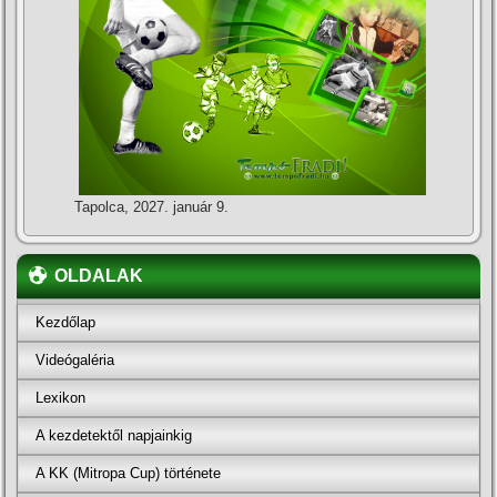
Tapolca, 2027. január 9.
OLDALAK
Kezdőlap
Videógaléria
Lexikon
A kezdetektől napjainkig
A KK (Mitropa Cup) története