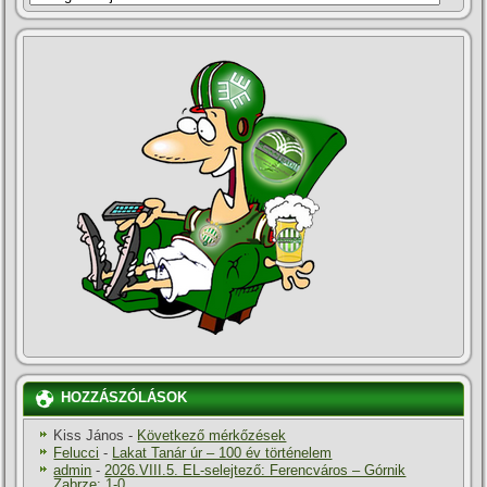
HOZZÁSZÓLÁSOK
Kiss János
-
Következő mérkőzések
Felucci
-
Lakat Tanár úr – 100 év történelem
admin
-
2026.VIII.5. EL-selejtező: Ferencváros – Górnik
Zabrze: 1-0