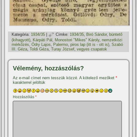
Kategória:
1934/35
|
Címke:
1934/35
,
Biró Sándor
,
büntető
(kihagyott)
,
Kárpáti Pál
,
Monostori "Mikes" Károly
,
nemzetközi
mérkőzés
,
Ódry Lajos
,
Palermo
,
piros lap (itt is - ott is)
,
Szabó
III. Géza
,
Toldi Géza
,
Turay József
,
vegyes csapatok
Vélemény, hozzászólás?
Az e-mail címet nem tesszük közzé.
A kötelező mezőket
*
karakterrel jelöltük
Hozzászólás
*