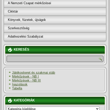
A Nemzeti Csapat mérkőzései
Cikktár
Könyvek, füzetek, újságok
Szerkesztőség
Adatkezelési Szabályzat
KERESÉS
Játékoskeret és szakmai stáb
Mérkőzések - NB I
Mérkőzések - NB III
Igazolások
Tabella
KATEGÓRIÁK
KATEGÓRIÁK