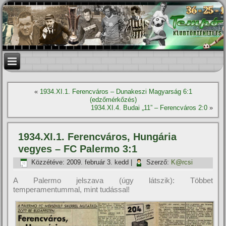
«
1934.XI.1. Ferencváros – Dunakeszi Magyarság 6:1
(edzőmérkőzés)
1934.XI.4. Budai „11” – Ferencváros 2:0
»
1934.XI.1. Ferencváros, Hungária
vegyes – FC Palermo 3:1
Közzétéve:
2009. február 3. kedd
|
Szerző:
K@rcsi
A Palermo jelszava (úgy látszik): Többet
temperamentummal, mint tudással!