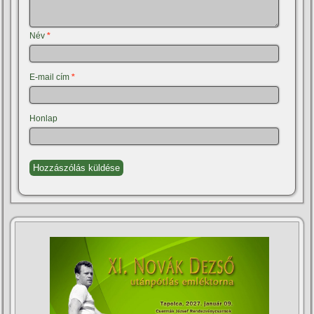
Név
*
E-mail cím
*
Honlap