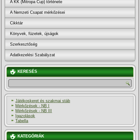
A KK (Mitropa Cup) története
A Nemzeti Csapat mérkőzései
Cikktár
Könyvek, füzetek, újságok
Szerkesztőség
Adatkezelési Szabályzat
KERESÉS
Játékoskeret és szakmai stáb
Mérkőzések - NB I
Mérkőzések - NB III
Igazolások
Tabella
KATEGÓRIÁK