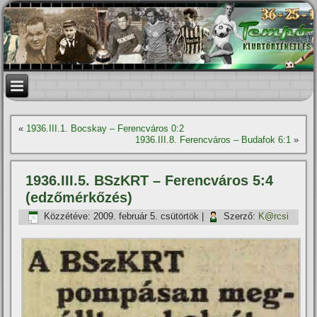
«
1936.III.1. Bocskay – Ferencváros 0:2
1936.III.8. Ferencváros – Budafok 6:1
»
1936.III.5. BSzKRT – Ferencváros 5:4
(edzőmérkőzés)
Közzétéve:
2009. február 5. csütörtök
|
Szerző:
K@rcsi