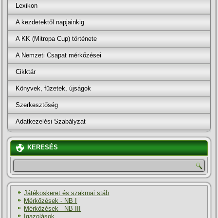
Lexikon
A kezdetektől napjainkig
A KK (Mitropa Cup) története
A Nemzeti Csapat mérkőzései
Cikktár
Könyvek, füzetek, újságok
Szerkesztőség
Adatkezelési Szabályzat
KERESÉS
Játékoskeret és szakmai stáb
Mérkőzések - NB I
Mérkőzések - NB III
Igazolások