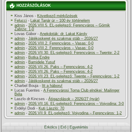
HOZZÁSZÓLÁSOK
Kiss János
-
Következő mérkőzések
Felucci
-
Lakat Tanár úr – 100 év történelem
admin
-
2026.VIII.5. EL-selejtező: Ferencváros – Górnik
Zabrze: 1-0
Lovas Gábor
-
Anekdoták: dr. Lakat Károly
admin
-
Játékoskeret és szakmai stáb – 2026/27
admin
-
2026.VIII.2. Ferencváros – Vasas: 0-0
admin
-
2026.VIII.2. Ferencváros – Vasas: 0-0
admin
-
2026.VII.30. EL-selejtező: Ferencváros – Twente: 2-2
admin
-
Botka Endre
admin
-
Bamidele Yusuf
admin
-
2026.VII.26. Paks – Ferencváros: 4-2
admin
-
2026.VII.26. Paks – Ferencváros: 4-2
admin
-
2026.VII.23. EL-selejtező: Twente – Ferencváros: 1-2
admin
-
Játékoskeret és szakmai stáb – 2026/27
Charbel Bouja
-
Itt a háboru!
Lucas Fuentes
-
A Ferencvárosi Torna Club elnökei: Mailinger
Béla
Laszlo dr.Kincses
-
Átigazolások – 2026/27 (nyár)
admin
-
2026.VII.16. EL-selejtező: Ferencváros – Vojvodina: 3-0
Erdélyi Dodi
-
Kuti László: 70
admin
-
2026.VII.9. EL-selejtező: Vojvodina – Ferencváros: 1-2
Erkölcs
|
Erő
|
Egyetértés