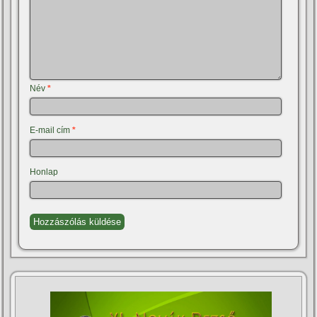
Név
*
E-mail cím
*
Honlap