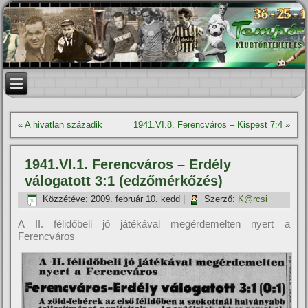
«
A hivatlan századik
1941.VI.8. Ferencváros – Kispest 7:4
»
1941.VI.1. Ferencváros – Erdély
válogatott 3:1 (edzőmérkőzés)
Közzétéve:
2009. február 10. kedd
|
Szerző:
K@rcsi
A II. félidőbeli jó játékával megérdemelten nyert a
Ferencváros