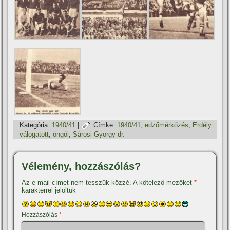
Kategória:
1940/41
|
Címke:
1940/41
,
edzőmérkőzés
,
Erdély
válogatott
,
öngól
,
Sárosi György dr.
Vélemény, hozzászólás?
Az e-mail címet nem tesszük közzé.
A kötelező mezőket
*
karakterrel jelöltük
Hozzászólás
*