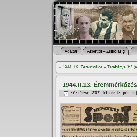
Adattár
Alberttól – Zsiborásig
H
«
1944.II.9. Ferencváros – Tatabánya 3:3 
1944.II.13. Éremmérkőzés
Közzétéve:
2009. február 13. péntek