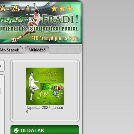
Mérkőzések
Múltidéző
»
Tapolca, 2027. január
9.
OLDALAK