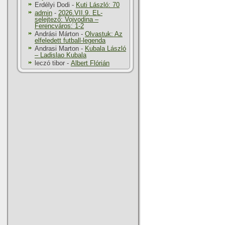
Erdélyi Dodi
-
Kuti László: 70
admin
-
2026.VII.9. EL-
selejtező: Vojvodina –
Ferencváros: 1-2
Andrási Márton
-
Olvastuk: Az
elfeledett futball-legenda
Andrasi Marton
-
Kubala László
– Ladislao Kubala
leczó tibor
-
Albert Flórián