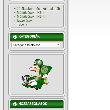
Játékoskeret és szakmai stáb
Mérkőzések - NB I
Mérkőzések - NB III
Igazolások
Tabella
KATEGÓRIÁK
KATEGÓRIÁK
HOZZÁSZÓLÁSOK