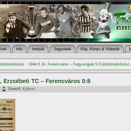
í­rek
Info
Interjúk
Jegyzetek
Kép, Könyv & Videotár
(edzőmérkőzés)
1944.II.16. Ferencváros – Fegyvergyár 5:0 (edzőmérkőzés)
, Erzsébeti TC – Ferencváros 0:8
|
Szerző:
K@rcsi