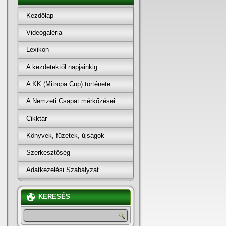
Kezdőlap
Videógaléria
Lexikon
A kezdetektől napjainkig
A KK (Mitropa Cup) története
A Nemzeti Csapat mérkőzései
Cikktár
Könyvek, füzetek, újságok
Szerkesztőség
Adatkezelési Szabályzat
KERESÉS