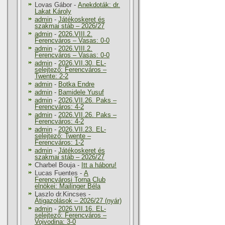
Lovas Gábor
-
Anekdoták: dr.
Lakat Károly
admin
-
Játékoskeret és
szakmai stáb – 2026/27
admin
-
2026.VIII.2.
Ferencváros – Vasas: 0-0
admin
-
2026.VIII.2.
Ferencváros – Vasas: 0-0
admin
-
2026.VII.30. EL-
selejtező: Ferencváros –
Twente: 2-2
admin
-
Botka Endre
admin
-
Bamidele Yusuf
admin
-
2026.VII.26. Paks –
Ferencváros: 4-2
admin
-
2026.VII.26. Paks –
Ferencváros: 4-2
admin
-
2026.VII.23. EL-
selejtező: Twente –
Ferencváros: 1-2
admin
-
Játékoskeret és
szakmai stáb – 2026/27
Charbel Bouja
-
Itt a háboru!
Lucas Fuentes
-
A
Ferencvárosi Torna Club
elnökei: Mailinger Béla
Laszlo dr.Kincses
-
Átigazolások – 2026/27 (nyár)
admin
-
2026.VII.16. EL-
selejtező: Ferencváros –
Vojvodina: 3-0