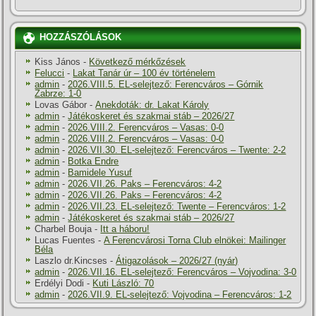
HOZZÁSZÓLÁSOK
Kiss János
-
Következő mérkőzések
Felucci
-
Lakat Tanár úr – 100 év történelem
admin
-
2026.VIII.5. EL-selejtező: Ferencváros – Górnik
Zabrze: 1-0
Lovas Gábor
-
Anekdoták: dr. Lakat Károly
admin
-
Játékoskeret és szakmai stáb – 2026/27
admin
-
2026.VIII.2. Ferencváros – Vasas: 0-0
admin
-
2026.VIII.2. Ferencváros – Vasas: 0-0
admin
-
2026.VII.30. EL-selejtező: Ferencváros – Twente: 2-2
admin
-
Botka Endre
admin
-
Bamidele Yusuf
admin
-
2026.VII.26. Paks – Ferencváros: 4-2
admin
-
2026.VII.26. Paks – Ferencváros: 4-2
admin
-
2026.VII.23. EL-selejtező: Twente – Ferencváros: 1-2
admin
-
Játékoskeret és szakmai stáb – 2026/27
Charbel Bouja
-
Itt a háboru!
Lucas Fuentes
-
A Ferencvárosi Torna Club elnökei: Mailinger
Béla
Laszlo dr.Kincses
-
Átigazolások – 2026/27 (nyár)
admin
-
2026.VII.16. EL-selejtező: Ferencváros – Vojvodina: 3-0
Erdélyi Dodi
-
Kuti László: 70
admin
-
2026.VII.9. EL-selejtező: Vojvodina – Ferencváros: 1-2