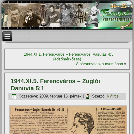
«
1944.XI.1. Ferencváros – Ferencvárosi Vasutas 4:3
(edzőmérkőzés)
A bársonysapka nyomában
»
1944.XI.5. Ferencváros – Zuglói
Danuvia 5:1
Közzétéve:
2009. február 13. péntek
|
Szerző:
K@rcsi