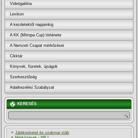
Videógaléria
Lexikon
A kezdetektől napjainkig
A KK (Mitropa Cup) története
A Nemzeti Csapat mérkőzései
Cikktár
Könyvek, füzetek, újságok
Szerkesztőség
Adatkezelési Szabályzat
KERESÉS
Játékoskeret és szakmai stáb
Mérkőzések - NB I