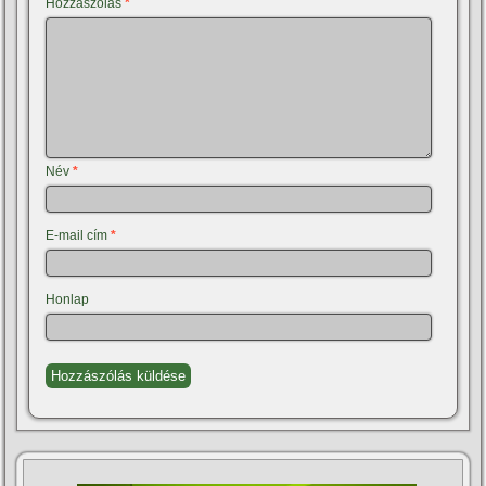
Hozzászólás
*
Név
*
E-mail cím
*
Honlap