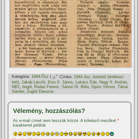
Kategória:
1944-Ősz
|
Címke:
1944 ősz
,
büntető (értékesí­
tett)
,
Jakab László
,
Kiss II. János
,
Lukács Ede
,
Nagy II. András
,
NB1
,
öngól
,
Rudas Ferenc
,
Sárosi III. Béla
,
Sipos Vilmos
,
Tátrai
Sándor
,
Zuglói Danuvia
Vélemény, hozzászólás?
Az e-mail címet nem tesszük közzé.
A kötelező mezőket
*
karakterrel jelöltük