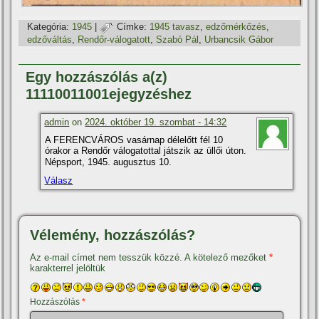
Kategória:
1945
|
Címke:
1945 tavasz
,
edzőmérkőzés
,
edzőváltás
,
Rendőr-válogatott
,
Szabó Pál
,
Urbancsik Gábor
Egy hozzászólás a(z)
11110011001ejegyzéshez
admin
on
2024. október 19. szombat - 14:32
A FERENCVÁROS vasárnap délelőtt fél 10
órakor a Rendőr válogatottal játszik az üllői úton.
Népsport, 1945. augusztus 10.
Válasz
Vélemény, hozzászólás?
Az e-mail címet nem tesszük közzé.
A kötelező mezőket
*
karakterrel jelöltük
Hozzászólás
*