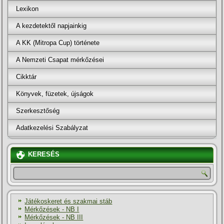
Lexikon
A kezdetektől napjainkig
A KK (Mitropa Cup) története
A Nemzeti Csapat mérkőzései
Cikktár
Könyvek, füzetek, újságok
Szerkesztőség
Adatkezelési Szabályzat
KERESÉS
Játékoskeret és szakmai stáb
Mérkőzések - NB I
Mérkőzések - NB III