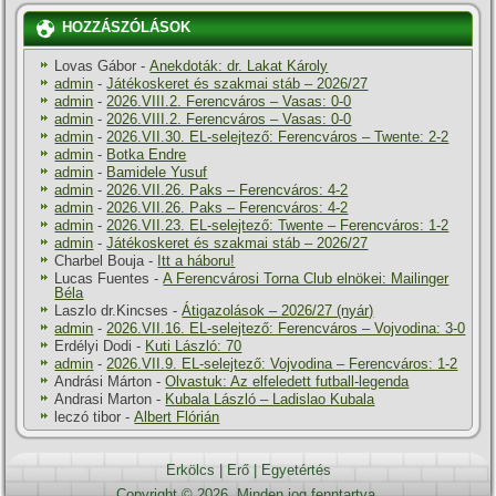
HOZZÁSZÓLÁSOK
Lovas Gábor
-
Anekdoták: dr. Lakat Károly
admin
-
Játékoskeret és szakmai stáb – 2026/27
admin
-
2026.VIII.2. Ferencváros – Vasas: 0-0
admin
-
2026.VIII.2. Ferencváros – Vasas: 0-0
admin
-
2026.VII.30. EL-selejtező: Ferencváros – Twente: 2-2
admin
-
Botka Endre
admin
-
Bamidele Yusuf
admin
-
2026.VII.26. Paks – Ferencváros: 4-2
admin
-
2026.VII.26. Paks – Ferencváros: 4-2
admin
-
2026.VII.23. EL-selejtező: Twente – Ferencváros: 1-2
admin
-
Játékoskeret és szakmai stáb – 2026/27
Charbel Bouja
-
Itt a háboru!
Lucas Fuentes
-
A Ferencvárosi Torna Club elnökei: Mailinger
Béla
Laszlo dr.Kincses
-
Átigazolások – 2026/27 (nyár)
admin
-
2026.VII.16. EL-selejtező: Ferencváros – Vojvodina: 3-0
Erdélyi Dodi
-
Kuti László: 70
admin
-
2026.VII.9. EL-selejtező: Vojvodina – Ferencváros: 1-2
Andrási Márton
-
Olvastuk: Az elfeledett futball-legenda
Andrasi Marton
-
Kubala László – Ladislao Kubala
leczó tibor
-
Albert Flórián
Erkölcs
|
Erő
|
Egyetértés
Copyright © 2026. Minden jog fenntartva.