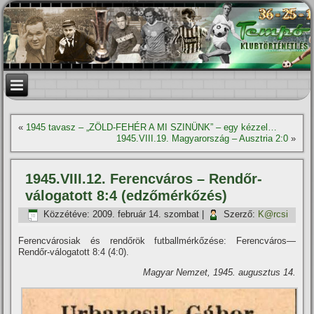
«
1945 tavasz – „ZÖLD-FEHÉR A MI SZINÜNK” – egy kézzel…
1945.VIII.19. Magyarország – Ausztria 2:0
»
1945.VIII.12. Ferencváros – Rendőr-
válogatott 8:4 (edzőmérkőzés)
Közzétéve:
2009. február 14. szombat
|
Szerző:
K@rcsi
Ferencvárosiak
és
rendőrök
futball
mérkőzése:
Ferencváros—
Rendőr
-válo
gatott
8:4 (
4:0).
Magyar Nemzet, 1945. augusztus 14.