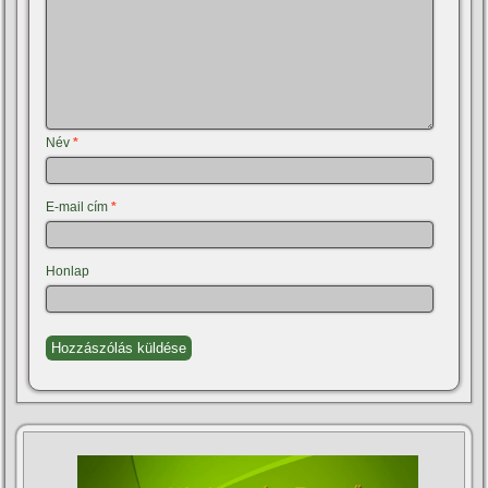
Név
*
E-mail cím
*
Honlap