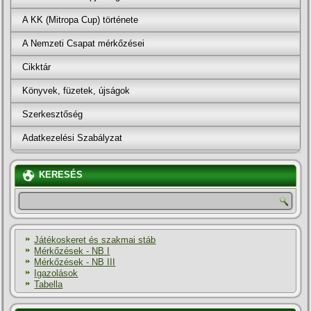
A KK (Mitropa Cup) története
A Nemzeti Csapat mérkőzései
Cikktár
Könyvek, füzetek, újságok
Szerkesztőség
Adatkezelési Szabályzat
KERESÉS
Játékoskeret és szakmai stáb
Mérkőzések - NB I
Mérkőzések - NB III
Igazolások
Tabella