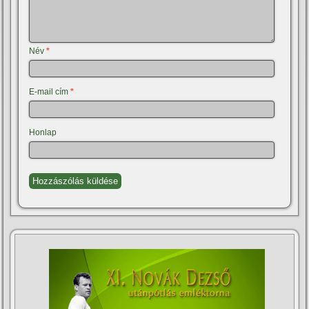
Név
*
E-mail cím
*
Honlap