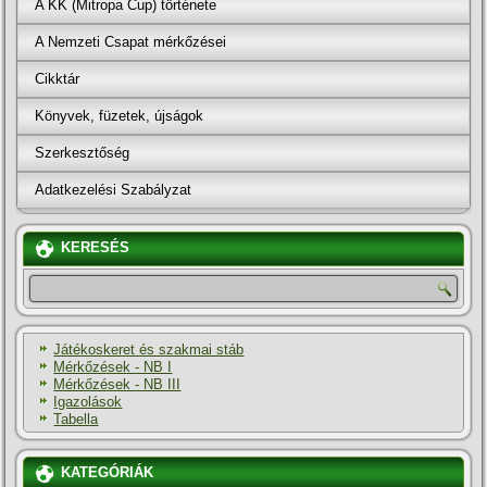
A KK (Mitropa Cup) története
A Nemzeti Csapat mérkőzései
Cikktár
Könyvek, füzetek, újságok
Szerkesztőség
Adatkezelési Szabályzat
KERESÉS
Játékoskeret és szakmai stáb
Mérkőzések - NB I
Mérkőzések - NB III
Igazolások
Tabella
KATEGÓRIÁK