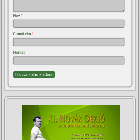
Név
*
E-mail cím
*
Honlap