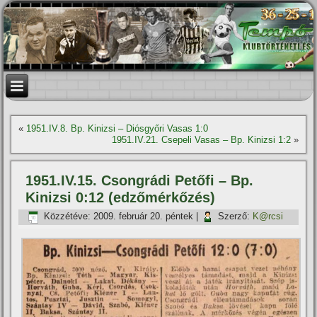
«
1951.IV.8. Bp. Kinizsi – Diósgyőri Vasas 1:0
1951.IV.21. Csepeli Vasas – Bp. Kinizsi 1:2
»
1951.IV.15. Csongrádi Petőfi – Bp.
Kinizsi 0:12 (edzőmérkőzés)
Közzétéve:
2009. február 20. péntek
|
Szerző:
K@rcsi