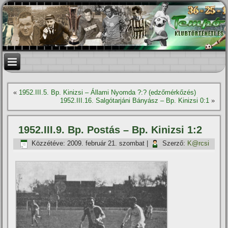
«
1952.III.5. Bp. Kinizsi – Állami Nyomda ?:? (edzőmérkőzés)
1952.III.16. Salgótarjáni Bányász – Bp. Kinizsi 0:1
»
1952.III.9. Bp. Postás – Bp. Kinizsi 1:2
Közzétéve:
2009. február 21. szombat
|
Szerző:
K@rcsi