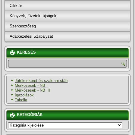
Cikktár
Könyvek, füzetek, újságok
Szerkesztőség
Adatkezelési Szabályzat
KERESÉS
Játékoskeret és szakmai stáb
Mérkőzések - NB I
Mérkőzések - NB III
Igazolások
Tabella
KATEGÓRIÁK
KATEGÓRIÁK