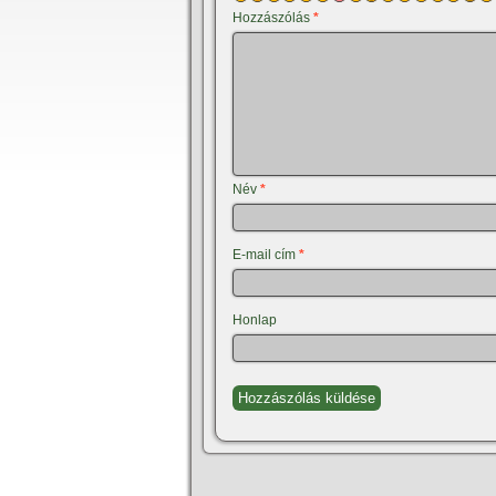
Hozzászólás
*
Név
*
E-mail cím
*
Honlap