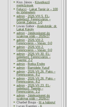
Kiss János
-
Következő
mérkőzések
Felucci
-
Lakat Tanár úr – 100
év történelem
admin
-
2026.VIII.5. EL-
selejtező: Ferencváros –
Górnik Zabrze: 1-0
Lovas Gábor
-
Anekdoták: dr.
Lakat Károly
admin
-
Játékoskeret és
szakmai stáb – 2026/27
admin
-
2026.VIII.2.
Ferencváros – Vasas: 0-0
admin
-
2026.VIII.2.
Ferencváros – Vasas: 0-0
admin
-
2026.VII.30. EL-
selejtező: Ferencváros –
Twente: 2-2
admin
-
Botka Endre
admin
-
Bamidele Yusuf
admin
-
2026.VII.26. Paks –
Ferencváros: 4-2
admin
-
2026.VII.26. Paks –
Ferencváros: 4-2
admin
-
2026.VII.23. EL-
selejtező: Twente –
Ferencváros: 1-2
admin
-
Játékoskeret és
szakmai stáb – 2026/27
Charbel Bouja
-
Itt a háboru!
Lucas Fuentes
-
A