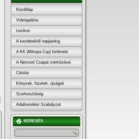
Kezdőlap
Videógaléria
Lexikon
A kezdetektől napjainkig
A KK (Mitropa Cup) története
A Nemzeti Csapat mérkőzései
Cikktár
Könyvek, füzetek, újságok
Szerkesztőség
Adatkezelési Szabályzat
KERESÉS