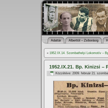
Adattár
Alberttól – Zsiborásig
H
«
1952.IX.14. Szombathelyi Lokomotív – Bp.
1952.IX.21. Bp. Kinizsi –
Közzétéve:
2009. február 21. szomba