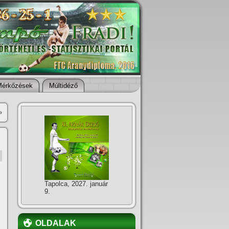
Mérkőzések
Múltidéző
»
Tapolca, 2027. január
9.
OLDALAK