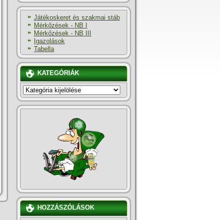
Játékoskeret és szakmai stáb
Mérkőzések - NB I
Mérkőzések - NB III
Igazolások
Tabella
KATEGÓRIÁK
KATEGÓRIÁK
HOZZÁSZÓLÁSOK