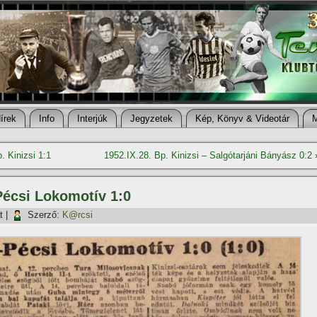
í­rek
Info
Interjúk
Jegyzetek
Kép, Könyv & Videotár
 Kinizsi 1:1
1952.IX.28. Bp. Kinizsi – Salgótarjáni Bányász 0:2
 Pécsi Lokomotív 1:0
t
|
Szerző:
K@rcsi