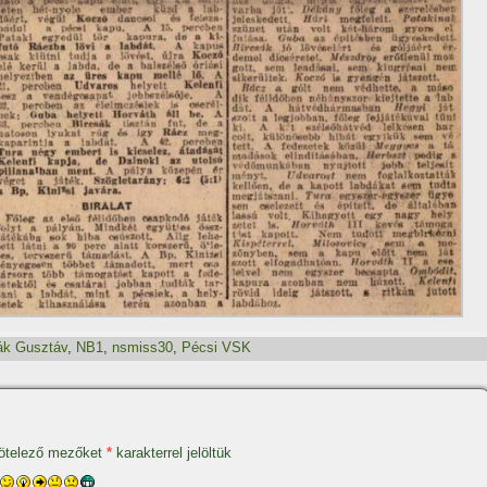
ák Gusztáv
,
NB1
,
nsmiss30
,
Pécsi VSK
ötelező mezőket
*
karakterrel jelöltük