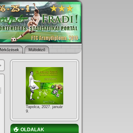
Mérkőzések
Múltidéző
»
Tapolca, 2027. január
9.
OLDALAK