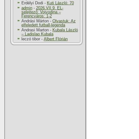
Erdélyi Dodi
-
Kuti László: 70
admin
-
2026.VII.9. EL-
selejtező: Vojvodina –
Ferencváros: 1-2
Andrási Márton
-
Olvastuk: Az
elfeledett futball-legenda
Andrasi Marton
-
Kubala László
– Ladislao Kubala
leczó tibor
-
Albert Flórián