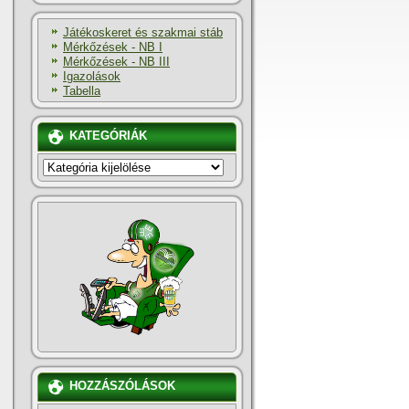
Játékoskeret és szakmai stáb
Mérkőzések - NB I
Mérkőzések - NB III
Igazolások
Tabella
KATEGÓRIÁK
KATEGÓRIÁK
HOZZÁSZÓLÁSOK