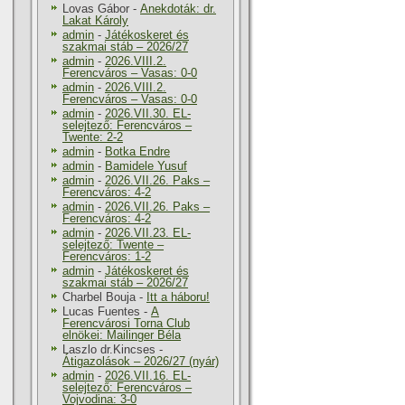
Lovas Gábor
-
Anekdoták: dr.
Lakat Károly
admin
-
Játékoskeret és
szakmai stáb – 2026/27
admin
-
2026.VIII.2.
Ferencváros – Vasas: 0-0
admin
-
2026.VIII.2.
Ferencváros – Vasas: 0-0
admin
-
2026.VII.30. EL-
selejtező: Ferencváros –
Twente: 2-2
admin
-
Botka Endre
admin
-
Bamidele Yusuf
admin
-
2026.VII.26. Paks –
Ferencváros: 4-2
admin
-
2026.VII.26. Paks –
Ferencváros: 4-2
admin
-
2026.VII.23. EL-
selejtező: Twente –
Ferencváros: 1-2
admin
-
Játékoskeret és
szakmai stáb – 2026/27
Charbel Bouja
-
Itt a háboru!
Lucas Fuentes
-
A
Ferencvárosi Torna Club
elnökei: Mailinger Béla
Laszlo dr.Kincses
-
Átigazolások – 2026/27 (nyár)
admin
-
2026.VII.16. EL-
selejtező: Ferencváros –
Vojvodina: 3-0