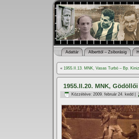
Adattár
Alberttól – Zsiborásig
H
«
1955.II.13. MNK, Vasas Turbó – Bp. Kiniz
1955.II.20. MNK, Gödöllői
Közzétéve:
2009. február 24. kedd
|