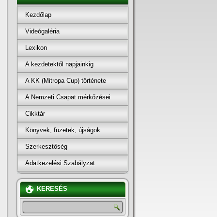
Kezdőlap
Videógaléria
Lexikon
A kezdetektől napjainkig
A KK (Mitropa Cup) története
A Nemzeti Csapat mérkőzései
Cikktár
Könyvek, füzetek, újságok
Szerkesztőség
Adatkezelési Szabályzat
KERESÉS