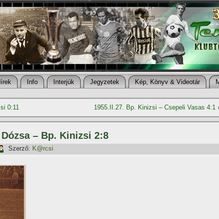
í­rek
Info
Interjúk
Jegyzetek
Kép, Könyv & Videotár
si 0:11
1955.II.27. Bp. Kinizsi – Csepeli Vasas 4:1
 Dózsa – Bp. Kinizsi 2:8
Szerző:
K@rcsi